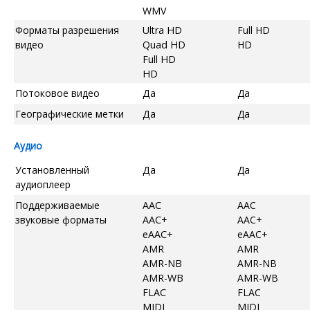
WMV
Форматы разрешения
Ultra HD
Full HD
видео
Quad HD
HD
Full HD
HD
Потоковое видео
Да
Да
Географические метки
Да
Да
Аудио
Установленный
Да
Да
аудиоплеер
Поддерживаемые
AAC
AAC
звуковые форматы
AAC+
AAC+
eAAC+
eAAC+
AMR
AMR
AMR-NB
AMR-NB
AMR-WB
AMR-WB
FLAC
FLAC
MIDI
MIDI