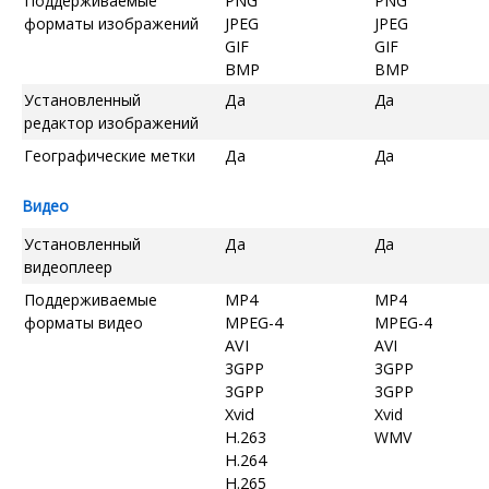
Поддерживаемые
PNG
PNG
форматы изображений
JPEG
JPEG
GIF
GIF
BMP
BMP
Установленный
Да
Да
редактор изображений
Географические метки
Да
Да
Видео
Установленный
Да
Да
видеоплеер
Поддерживаемые
MP4
MP4
форматы видео
MPEG-4
MPEG-4
AVI
AVI
3GPP
3GPP
3GPP
3GPP
Xvid
Xvid
H.263
WMV
H.264
H.265