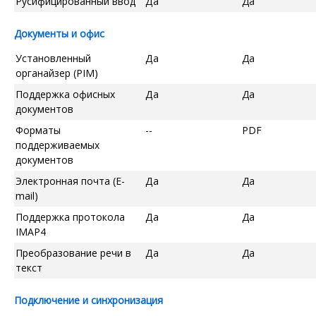
Русифицированный ввод
Да
Да
Документы и офис
Установленный
Да
Да
органайзер (PIM)
Поддержка офисных
Да
Да
документов
Форматы
--
PDF
поддерживаемых
документов
Электронная почта (E-
Да
Да
mail)
Поддержка протокола
Да
Да
IMAP4
Преобразование речи в
Да
Да
текст
Подключение и синхронизация