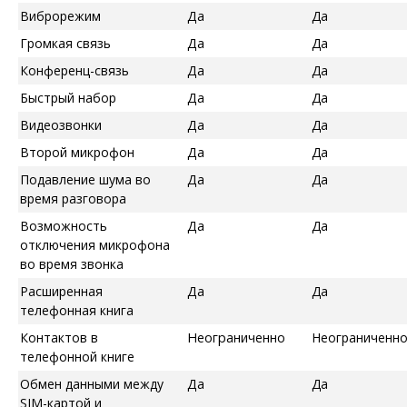
Виброрежим
Да
Да
Громкая связь
Да
Да
Конференц-связь
Да
Да
Быстрый набор
Да
Да
Видеозвонки
Да
Да
Второй микрофон
Да
Да
Подавление шума во
Да
Да
время разговора
Возможность
Да
Да
отключения микрофона
во время звонка
Расширенная
Да
Да
телефонная книга
Контактов в
Неограниченно
Неограниченн
телефонной книге
Обмен данными между
Да
Да
SIM-картой и