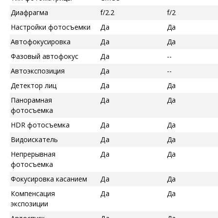
Диафрагма
f/2.2
f/2
Настройки фотосъемки
Да
Да
Автофокусировка
Да
Да
Фазовый автофокус
Да
--
Автоэкспозиция
Да
--
Детектор лиц
Да
Да
Панорамная
Да
Да
фотосъемка
HDR фотосъемка
Да
Да
Видоискатель
Да
Да
Непрерывная
Да
Да
фотосъемка
Фокусировка касанием
Да
Да
Компенсация
Да
Да
экспозиции