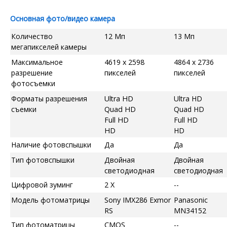
Основная фото/видео камера
Количество
12 Мп
13 Мп
мегапикселей камеры
Максимальное
4619 x 2598
4864 x 2736
разрешение
пикселей
пикселей
фотосъемки
Форматы разрешения
Ultra HD
Ultra HD
съемки
Quad HD
Quad HD
Full HD
Full HD
HD
HD
Наличие фотовспышки
Да
Да
Тип фотовспышки
Двойная
Двойная
светодиодная
светодиодная
Цифровой зуминг
2 X
--
Модель фотоматрицы
Sony IMX286 Exmor
Panasonic
RS
MN34152
Тип фотоматрицы
CMOS
--