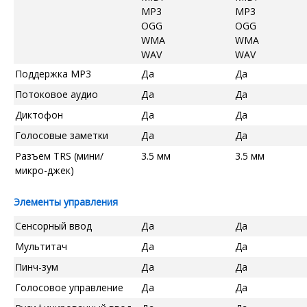
MP3
MP3
OGG
OGG
WMA
WMA
WAV
WAV
Поддержка MP3
Да
Да
Потоковое аудио
Да
Да
Диктофон
Да
Да
Голосовые заметки
Да
Да
Разъем TRS (мини/
3.5 мм
3.5 мм
микро-джек)
Элементы управления
Сенсорный ввод
Да
Да
Мультитач
Да
Да
Пинч-зум
Да
Да
Голосовое управление
Да
Да