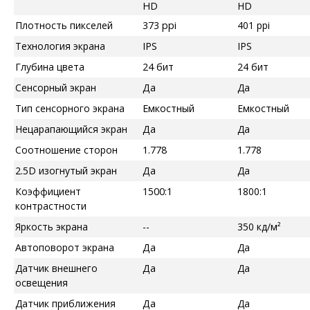
HD
HD
Плотность пикселей
373 ppi
401 ppi
Технология экрана
IPS
IPS
Глубина цвета
24 бит
24 бит
Сенсорный экран
Да
Да
Тип сенсорного экрана
Емкостный
Емкостный
Нецарапающийся экран
Да
Да
Соотношение сторон
1.778
1.778
2.5D изогнутый экран
Да
Да
Коэффициент
1500:1
1800:1
контрастности
Яркость экрана
--
350 кд/м²
Автоповорот экрана
Да
Да
Датчик внешнего
Да
Да
освещения
Датчик приближения
Да
Да