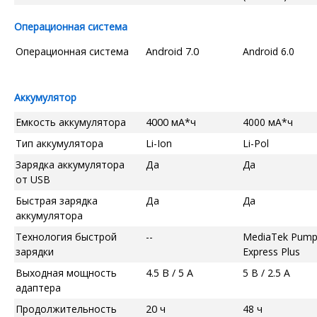
Операционная система
Операционная система
Android 7.0
Android 6.0
Аккумулятор
Емкость аккумулятора
4000 мА*ч
4000 мА*ч
Тип аккумулятора
Li-Ion
Li-Pol
Зарядка аккумулятора
Да
Да
от USB
Быстрая зарядка
Да
Да
аккумулятора
Технология быстрой
--
MediaTek Pum
зарядки
Express Plus
Выходная мощность
4.5 В / 5 А
5 В / 2.5 А
адаптера
Продолжительность
20 ч
48 ч