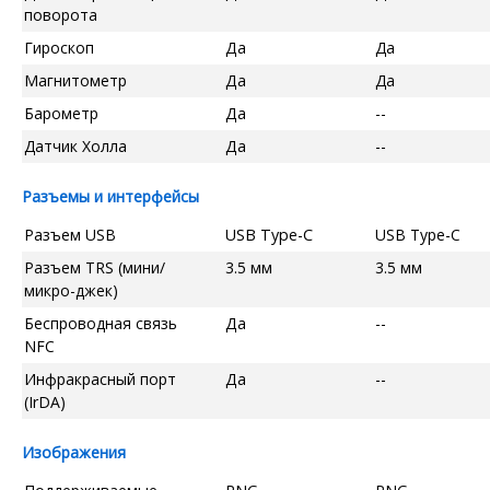
поворота
Гироскоп
Да
Да
Магнитометр
Да
Да
Барометр
Да
--
Датчик Холла
Да
--
Разъемы и интерфейсы
Разъем USB
USB Type-C
USB Type-C
Разъем TRS (мини/
3.5 мм
3.5 мм
микро-джек)
Беспроводная связь
Да
--
NFC
Инфракрасный порт
Да
--
(IrDA)
Изображения