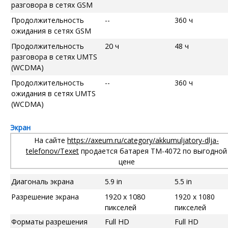
разговора в сетях GSM
Продолжительность
--
360 ч
ожидания в сетях GSM
Продолжительность
20 ч
48 ч
разговора в сетях UMTS
(WCDMA)
Продолжительность
--
360 ч
ожидания в сетях UMTS
(WCDMA)
Экран
На сайте
https://axeum.ru/category/akkumuljatory-dlja-
telefonov/Texet
продается батарея TM-4072 по выгодной
цене
Диагональ экрана
5.9 in
5.5 in
Разрешение экрана
1920 x 1080
1920 x 1080
пикселей
пикселей
Форматы разрешения
Full HD
Full HD