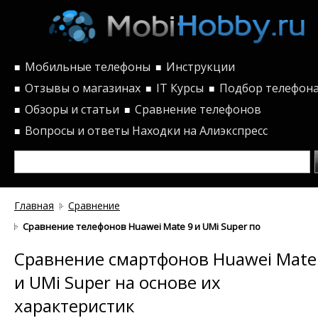
Мобильные телефоны
Инструкции
■
■
Отзывы о магазинах
IT Курсы
Подбор телефон
■
■
■
Обзоры и статьи
Сравнение телефонов
■
■
Вопросы и ответы
Находки на Алиэкспресс
■
Главная
Сравнение
Сравнение телефонов Huawei Mate 9 и UMi Super по характерис
Сравнение смартфонов Huawei Mate
и UMi Super на основе их
характеристик