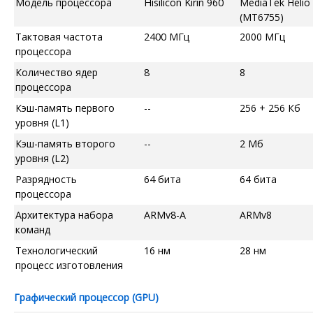
Модель процессора
Hisilicon Kirin 960
MediaTek Helio
(MT6755)
Тактовая частота
2400 МГц
2000 МГц
процессора
Количество ядер
8
8
процессора
Кэш-память первого
--
256 + 256 Кб
уровня (L1)
Кэш-память второго
--
2 Мб
уровня (L2)
Разрядность
64 бита
64 бита
процессора
Архитектура набора
ARMv8-A
ARMv8
команд
Технологический
16 нм
28 нм
процесс изготовления
Графический процессор (GPU)