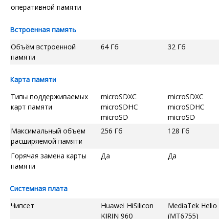
оперативной памяти
Встроенная память
Объём встроенной
64 Гб
32 Гб
памяти
Карта памяти
Типы поддерживаемых
microSDXC
microSDXC
карт памяти
microSDHC
microSDHC
microSD
microSD
Максимальный объем
256 Гб
128 Гб
расширяемой памяти
Горячая замена карты
Да
Да
памяти
Системная плата
Чипсет
Huawei HiSilicon
MediaTek Helio
KIRIN 960
(MT6755)