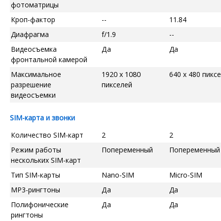
фотоматрицы
Кроп-фактор
--
11.84
Диафрагма
f/1.9
--
Видеосъемка
Да
Да
фронтальной камерой
Максимальное
1920 x 1080
640 x 480 пикс
разрешение
пикселей
видеосъемки
SIM-карта и звонки
Количество SIM-карт
2
2
Режим работы
Попеременный
Попеременный
нескольких SIM-карт
Тип SIM-карты
Nano-SIM
Micro-SIM
MP3-рингтоны
Да
Да
Полифонические
Да
Да
рингтоны