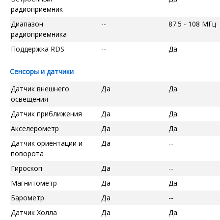
радиоприемник
Диапазон
--
87.5 - 108 МГц
радиоприемника
Поддержка RDS
--
Да
Сенсоры и датчики
Датчик внешнего
Да
Да
освещения
Датчик приближения
Да
Да
Акселерометр
Да
Да
Датчик ориентации и
Да
--
поворота
Гироскоп
Да
--
Магнитометр
Да
Да
Барометр
Да
--
Датчик Холла
Да
Да