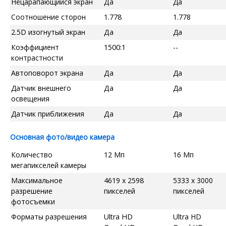
Нецарапающийся экран
Да
Да
Соотношение сторон
1.778
1.778
2.5D изогнутый экран
Да
Да
Коэффициент
1500:1
--
контрастности
Автоповорот экрана
Да
Да
Датчик внешнего
Да
Да
освещения
Датчик приближения
Да
Да
Основная фото/видео камера
Количество
12 Мп
16 Мп
мегапикселей камеры
Максимальное
4619 x 2598
5333 x 3000
разрешение
пикселей
пикселей
фотосъемки
Форматы разрешения
Ultra HD
Ultra HD