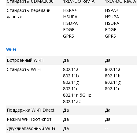
Стандарты CDMA2000
1xEV-DO Rev. A
1xEV-DO Rev. A
Стандарты передачи
HSPA+
HSPA+
данных
HSUPA
HSUPA
HSDPA
HSDPA
EDGE
EDGE
GPRS
GPRS
Wi-Fi
Встроенный Wi-Fi
Да
Да
Стандарты Wi-Fi
802.11a
802.11a
802.11b
802.11b
802.11g
802.11g
802.11n
802.11n
802.11n 5GHz
802.11ac
Поддержка Wi-Fi Direct
Да
Да
Режим Wi-Fi хот-спот
Да
Да
Двухдиапазонный Wi-Fi
Да
--