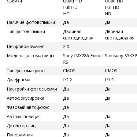
съемки
Quad HD
Quad HD
Full HD
Full HD
HD
HD
Наличие фотовспышки
Да
Да
Тип фотовспышки
Двойная
Двойная
светодиодная
светодиодная
Цифровой зуминг
2 X
--
Модель фотоматрицы
Sony IMX286 Exmor
Samsung S5K3
RS
Тип фотоматрицы
CMOS
CMOS
Диафрагма
f/2.2
f/1.9
Настройки фотосъемки
Да
Да
Автофокусировка
Да
Да
Фазовый автофокус
Да
--
Автоэкспозиция
Да
Да
Детектор лиц
Да
Да
Панорамная
Да
Да