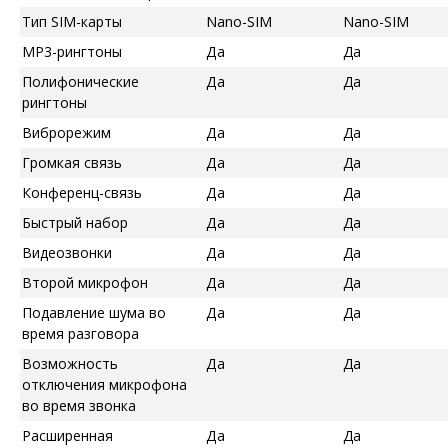
Тип SIM-карты
Nano-SIM
Nano-SIM
MP3-рингтоны
Да
Да
Полифонические
Да
Да
рингтоны
Виброрежим
Да
Да
Громкая связь
Да
Да
Конференц-связь
Да
Да
Быстрый набор
Да
Да
Видеозвонки
Да
Да
Второй микрофон
Да
Да
Подавление шума во
Да
Да
время разговора
Возможность
Да
Да
отключения микрофона
во время звонка
Расширенная
Да
Да