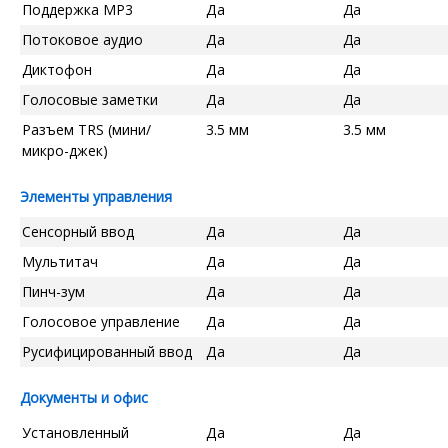
Поддержка MP3
Да
Да
Потоковое аудио
Да
Да
Диктофон
Да
Да
Голосовые заметки
Да
Да
Разъем TRS (мини/
3.5 мм
3.5 мм
микро-джек)
Элементы управления
Сенсорный ввод
Да
Да
Мультитач
Да
Да
Пинч-зум
Да
Да
Голосовое управление
Да
Да
Русифицированный ввод
Да
Да
Документы и офис
Установленный
Да
Да