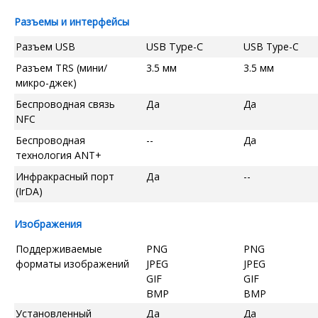
Разъемы и интерфейсы
Разъем USB
USB Type-C
USB Type-C
Разъем TRS (мини/
3.5 мм
3.5 мм
микро-джек)
Беспроводная связь
Да
Да
NFC
Беспроводная
--
Да
технология ANT+
Инфракрасный порт
Да
--
(IrDA)
Изображения
Поддерживаемые
PNG
PNG
форматы изображений
JPEG
JPEG
GIF
GIF
BMP
BMP
Установленный
Да
Да