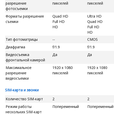
разрешение
пикселей
пикселей
фотосъемки
Форматы разрешения
Quad HD
Ultra HD
съемки
Full HD
Quad HD
HD
Full HD
HD
Тип фотоматрицы
--
CMOS
Диафрагма
f/1.9
f/1.9
Видеосъемка
Да
Да
фронтальной камерой
Максимальное
1920 x 1080
1920 x 1080
разрешение
пикселей
пикселей
видеосъемки
SIM-карта и звонки
Количество SIM-карт
2
2
Режим работы
Попеременный
Попеременный
нескольких SIM-карт