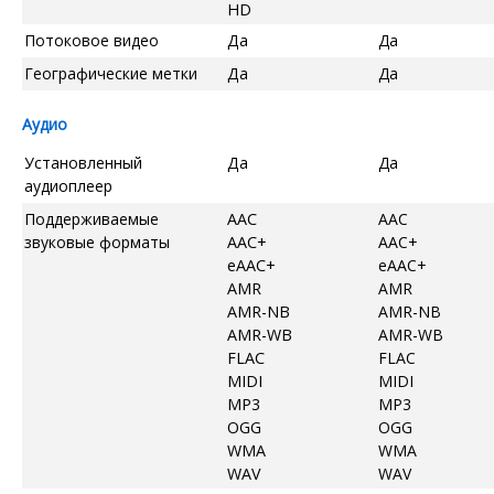
HD
Потоковое видео
Да
Да
Географические метки
Да
Да
Аудио
Установленный
Да
Да
аудиоплеер
Поддерживаемые
AAC
AAC
звуковые форматы
AAC+
AAC+
eAAC+
eAAC+
AMR
AMR
AMR-NB
AMR-NB
AMR-WB
AMR-WB
FLAC
FLAC
MIDI
MIDI
MP3
MP3
OGG
OGG
WMA
WMA
WAV
WAV