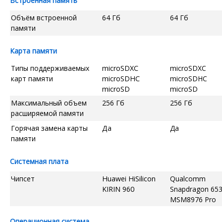
Встроенная память
Объём встроенной
64 Гб
64 Гб
памяти
Карта памяти
Типы поддерживаемых
microSDXC
microSDXC
карт памяти
microSDHC
microSDHC
microSD
microSD
Максимальный объем
256 Гб
256 Гб
расширяемой памяти
Горячая замена карты
Да
Да
памяти
Системная плата
Чипсет
Huawei HiSilicon
Qualcomm
KIRIN 960
Snapdragon 65
MSM8976 Pro
Операционная система