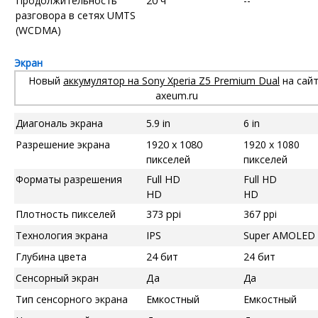
Продолжительность
20 ч
--
разговора в сетях UMTS
(WCDMA)
Экран
Новый
аккумулятор на Sony Xperia Z5 Premium Dual
на сай
axeum.ru
Диагональ экрана
5.9 in
6 in
Разрешение экрана
1920 x 1080
1920 x 1080
пикселей
пикселей
Форматы разрешения
Full HD
Full HD
HD
HD
Плотность пикселей
373 ppi
367 ppi
Технология экрана
IPS
Super AMOLED
Глубина цвета
24 бит
24 бит
Сенсорный экран
Да
Да
Тип сенсорного экрана
Емкостный
Емкостный