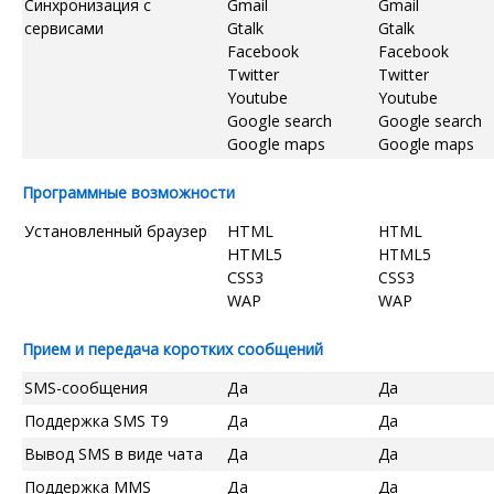
Синхронизация с
Gmail
Gmail
сервисами
Gtalk
Gtalk
Facebook
Facebook
Twitter
Twitter
Youtube
Youtube
Google search
Google search
Google maps
Google maps
Программные возможности
Установленный браузер
HTML
HTML
HTML5
HTML5
CSS3
CSS3
WAP
WAP
Прием и передача коротких сообщений
SMS-сообщения
Да
Да
Поддержка SMS T9
Да
Да
Вывод SMS в виде чата
Да
Да
Поддержка MMS
Да
Да