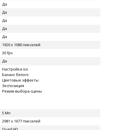
Да
Да
Да
Да
Да
1920 x 1080 пикселей
30 fps
Да
Настройка iso
Баланс белого
Цветовые эффекты
Экспозиция
Режим выбора сцены
5 Мп
2981 x 1677 пикселей
Quad HD