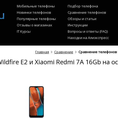
Мобильные телефоны
Подбор телефона
Новинки телефонов
Сравнение телефонов
Популярные телефоны
Обзоры и статьи
Отзывы о магазинах
Инструкции
IT Курсы
Вопросы и ответы (FAQ)
Находки на Алиэкспресс
Главная
Сравнение
Сравнение телефонов HT
dfire E2 и Xiaomi Redmi 7A 16Gb на о