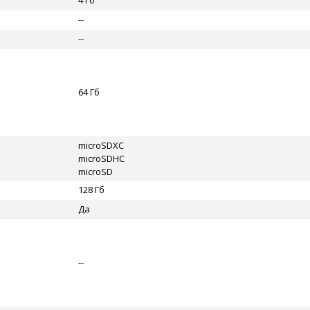
4 Гб
--
--
64 Гб
microSDXC
microSDHC
microSD
128 Гб
Да
--