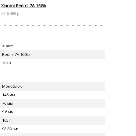
Xiaomi Redmi 7A 16Gb
от 6 489 р.
Xiaomi
Redmi 7A 16Gb
2019
Моноблок
146 мм
70 мм
9.6 мм
165 г
98.88 см³