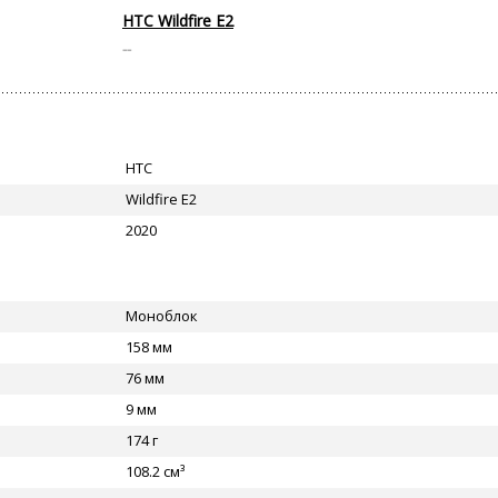
HTC Wildfire E2
--
HTC
Wildfire E2
2020
Моноблок
158 мм
76 мм
9 мм
174 г
108.2 см³