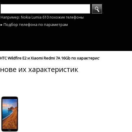
Например: Nokia Lumia 610 похожие телефоны
▸ Подбор телефона по параметрам
C Wildfire E2 и Xiaomi Redmi 7A 16Gb по характеристикам - mobyhobb
снове их характеристик