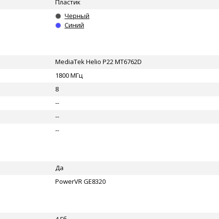
Пластик
Черный
Синий
MediaTek Helio P22 MT6762D
1800 МГц
8
--
--
--
Да
PowerVR GE8320