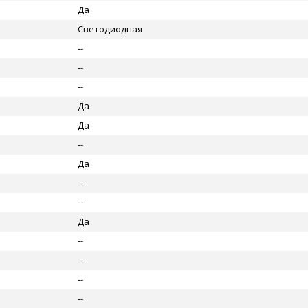
Да
Светодиодная
--
--
--
Да
Да
--
Да
--
--
Да
--
--
--
--