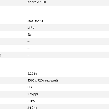
Android 10.0
4000 мА*ч
Li-Pol
Да
--
--
)
--
6.22 in
1560 x 720 пикселей
HD
276 ppi
S-IPS
24 бит