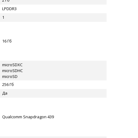
2 Гб
LPDDR3
1
16 Гб
microSDXC
microSDHC
microSD
256 Гб
Да
Qualcomm Snapdragon 439