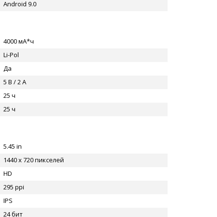
Android 9.0
4000 мА*ч
Li-Pol
Да
5 В / 2 А
25 ч
25 ч
5.45 in
1440 x 720 пикселей
HD
295 ppi
IPS
24 бит