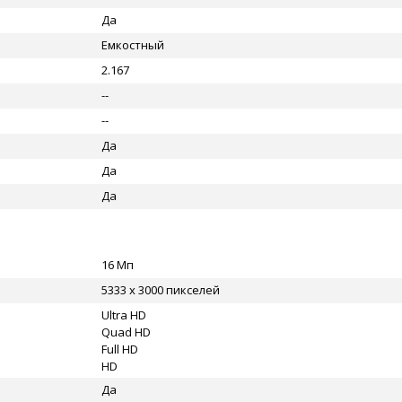
Да
Емкостный
2.167
--
--
Да
Да
Да
16 Мп
5333 x 3000 пикселей
Ultra HD
Quad HD
Full HD
HD
Да