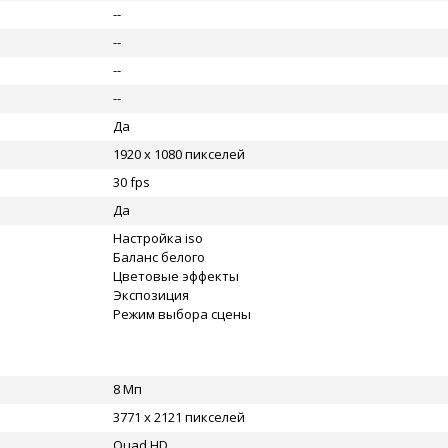
--
--
--
--
Да
1920 x 1080 пикселей
30 fps
Да
Настройка iso
Баланс белого
Цветовые эффекты
Экспозиция
Режим выбора сцены
8 Мп
3771 x 2121 пикселей
Quad HD