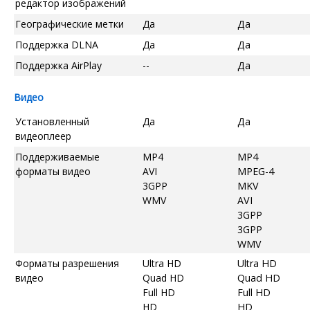
редактор изображений
Географические метки
Да
Да
Поддержка DLNA
Да
Да
Поддержка AirPlay
--
Да
Видео
Установленный
Да
Да
видеоплеер
Поддерживаемые
MP4
MP4
форматы видео
AVI
MPEG-4
3GPP
MKV
WMV
AVI
3GPP
3GPP
WMV
Форматы разрешения
Ultra HD
Ultra HD
видео
Quad HD
Quad HD
Full HD
Full HD
HD
HD