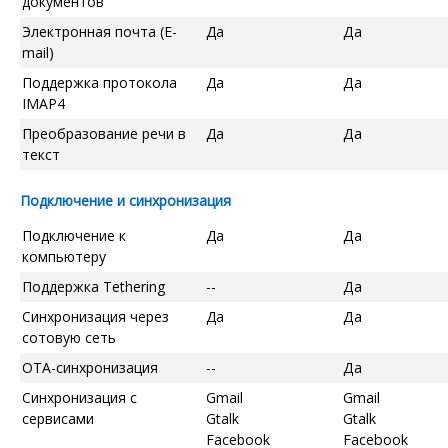
документов
Электронная почта (E-
Да
Да
mail)
Поддержка протокола
Да
Да
IMAP4
Преобразование речи в
Да
Да
текст
Подключение и синхронизация
Подключение к
Да
Да
компьютеру
Поддержка Tethering
--
Да
Синхронизация через
Да
Да
сотовую сеть
OTA-синхронизация
--
Да
Синхронизация с
Gmail
Gmail
сервисами
Gtalk
Gtalk
Facebook
Facebook