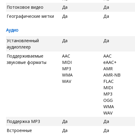
Потоковое видео
Да
Да
Географические метки
Да
Да
Аудио
Установленный
Да
Да
аудиоплеер
Поддерживаемые
AAC
AAC
звуковые форматы
MIDI
eAAC+
MP3
AMR
WMA
AMR-NB
WAV
FLAC
MIDI
MP3
OGG
WMA
WAV
Поддержка MP3
Да
Да
Встроенные
Да
Да