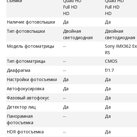
съемки
Quad HD
Quad HD
Full HD
Full HD
HD
HD
Наличие фотовспышки
Да
Да
Тип фотовспышки
Двойная
Двойная
светодиодная
светодиодная
Модель фотоматрицы
--
Sony IMX362 E
RS
Тип фотоматрицы
--
CMOS
Диафрагма
--
f/1.7
Настройки фотосъемки
Да
Да
Автофокусировка
Да
Да
Фазовый автофокус
--
Да
Детектор лиц
Да
Да
Панорамная
--
Да
фотосъемка
HDR фотосъемка
--
Да