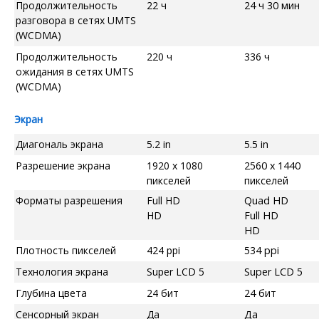
Продолжительность
22 ч
24 ч 30 мин
разговора в сетях UMTS
(WCDMA)
Продолжительность
220 ч
336 ч
ожидания в сетях UMTS
(WCDMA)
Экран
Диагональ экрана
5.2 in
5.5 in
Разрешение экрана
1920 x 1080
2560 x 1440
пикселей
пикселей
Форматы разрешения
Full HD
Quad HD
HD
Full HD
HD
Плотность пикселей
424 ppi
534 ppi
Технология экрана
Super LCD 5
Super LCD 5
Глубина цвета
24 бит
24 бит
Сенсорный экран
Да
Да