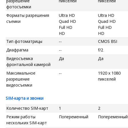
разрешение
пикселей
пикселей
фотосъемки
Форматы разрешения
Ultra HD
Ultra HD
съемки
Quad HD
Quad HD
Full HD
Full HD
HD
HD
Тип фотоматрицы
--
CMOS BSI
Диафрагма
--
f/2
Видеосъемка
Да
Да
фронтальной камерой
Максимальное
--
1920 x 1080
разрешение
пикселей
видеосъемки
SIM-карта и звонки
Количество SIM-карт
1
2
Режим работы
Попеременный
Попеременный
нескольких SIM-карт