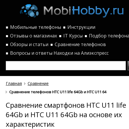
Мобильные телефоны
Инструкции
■
■
Отзывы о магазинах
IT Курсы
Подбор телефон
■
■
■
Обзоры и статьи
Сравнение телефонов
■
■
Вопросы и ответы
Находки на Алиэкспресс
■
Главная
Сравнение
Сравнение телефонов HTC U11 life 64Gb и HTC U11 64Gb по хара
Сравнение смартфонов HTC U11 life
64Gb и HTC U11 64Gb на основе их
характеристик