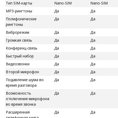
Тип SIM-карты
Nano-SIM
Nano-SIM
MP3-рингтоны
Да
Да
Полифонические
Да
Да
рингтоны
Виброрежим
Да
Да
Громкая связь
Да
Да
Конференц-связь
Да
Да
Быстрый набор
Да
Да
Видеозвонки
Да
Да
Второй микрофон
Да
Да
Подавление шума во
Да
Да
время разговора
Возможность
Да
Да
отключения микрофона
во время звонка
Расширенная
Да
Да
телефонная книга