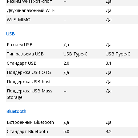
Режим Wi-Fi хот-спот
--
Да
Двухдиапазонный Wi-Fi
--
Да
Wi-Fi MIMO
--
Да
USB
Разъем USB
Да
Да
Тип разъема USB
USB Type-C
USB Type-C
Стандарт USB
2.0
3.1
Поддержка USB OTG
Да
Да
Поддержка USB-host
--
Да
Поддержка USB Mass
--
Да
Storage
Bluetooth
Встроенный Bluetooth
Да
Да
Стандарт Bluetooth
5.0
4.2