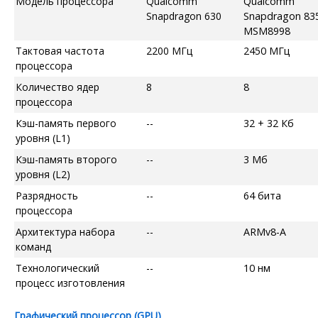
Модель процессора
Qualcomm
Qualcomm
Snapdragon 630
Snapdragon 83
MSM8998
Тактовая частота
2200 МГц
2450 МГц
процессора
Количество ядер
8
8
процессора
Кэш-память первого
--
32 + 32 Кб
уровня (L1)
Кэш-память второго
--
3 Мб
уровня (L2)
Разрядность
--
64 бита
процессора
Архитектура набора
--
ARMv8-A
команд
Технологический
--
10 нм
процесс изготовления
Графический процессор (GPU)