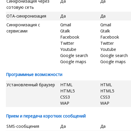
Синхронизация через
Да
Да
сотовую сеть
OTA-синхронизация
Да
Да
Синхронизация с
Gmail
Gmail
сервисами
Gtalk
Gtalk
Facebook
Facebook
Twitter
Twitter
Youtube
Youtube
Google search
Google search
Google maps
Google maps
Программные возможности
Установленный браузер
HTML
HTML
HTML5
HTML5
CSS3
CSS3
WAP
WAP
Прием и передача коротких сообщений
SMS-сообщения
Да
Да