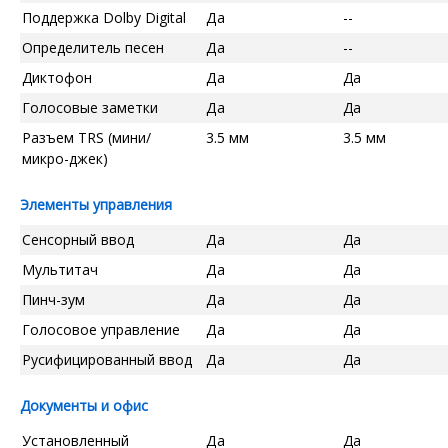
Поддержка Dolby Digital
Да
--
Определитель песен
Да
--
Диктофон
Да
Да
Голосовые заметки
Да
Да
Разъем TRS (мини/
3.5 мм
3.5 мм
микро-джек)
Элементы управления
Сенсорный ввод
Да
Да
Мультитач
Да
Да
Пинч-зум
Да
Да
Голосовое управление
Да
Да
Русифицированный ввод
Да
Да
Документы и офис
Установленный
Да
Да