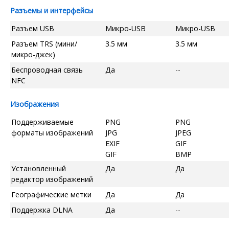
Разъемы и интерфейсы
Разъем USB
Микро-USB
Микро-USB
Разъем TRS (мини/
3.5 мм
3.5 мм
микро-джек)
Беспроводная связь
Да
--
NFC
Изображения
Поддерживаемые
PNG
PNG
форматы изображений
JPG
JPEG
EXIF
GIF
GIF
BMP
Установленный
Да
Да
редактор изображений
Географические метки
Да
Да
Поддержка DLNA
Да
--