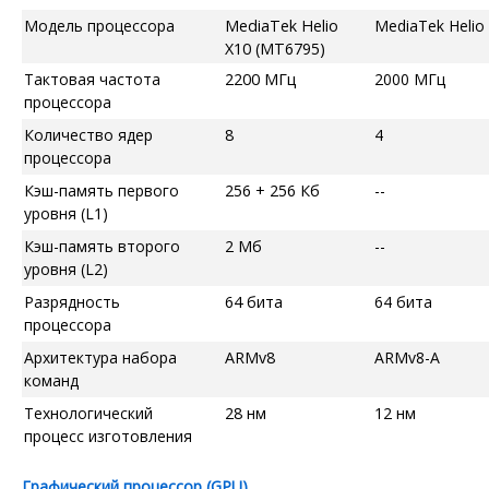
Модель процессора
MediaTek Helio
MediaTek Helio
X10 (MT6795)
Тактовая частота
2200 МГц
2000 МГц
процессора
Количество ядер
8
4
процессора
Кэш-память первого
256 + 256 Кб
--
уровня (L1)
Кэш-память второго
2 Мб
--
уровня (L2)
Разрядность
64 бита
64 бита
процессора
Архитектура набора
ARMv8
ARMv8-A
команд
Технологический
28 нм
12 нм
процесс изготовления
Графический процессор (GPU)