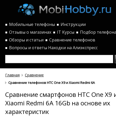
Мобильные телефоны
Инструкции
■
■
Отзывы о магазинах
IT Курсы
Подбор телефон
■
■
■
Обзоры и статьи
Сравнение телефонов
■
■
Вопросы и ответы
Находки на Алиэкспресс
■
Главная
Сравнение
Сравнение телефонов HTC One X9 и Xiaomi Redmi 6A 16Gb по ха
Сравнение смартфонов HTC One X9 
Xiaomi Redmi 6A 16Gb на основе их
характеристик