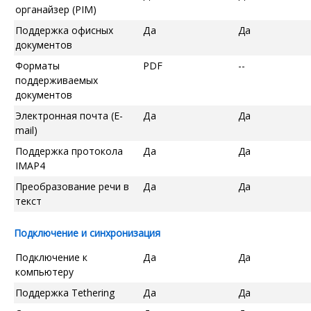
органайзер (PIM)
Поддержка офисных
Да
Да
документов
Форматы
PDF
--
поддерживаемых
документов
Электронная почта (E-
Да
Да
mail)
Поддержка протокола
Да
Да
IMAP4
Преобразование речи в
Да
Да
текст
Подключение и синхронизация
Подключение к
Да
Да
компьютеру
Поддержка Tethering
Да
Да