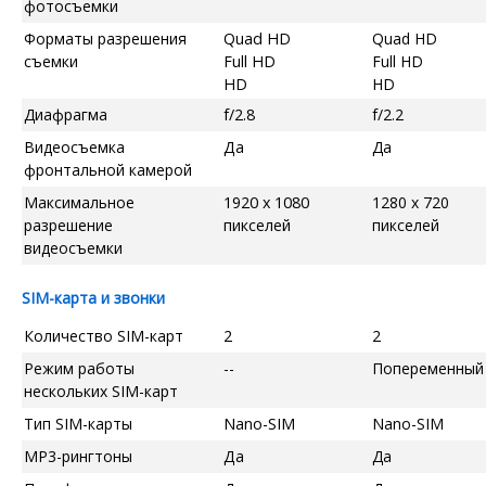
фотосъемки
Форматы разрешения
Quad HD
Quad HD
съемки
Full HD
Full HD
HD
HD
Диафрагма
f/2.8
f/2.2
Видеосъемка
Да
Да
фронтальной камерой
Максимальное
1920 x 1080
1280 x 720
разрешение
пикселей
пикселей
видеосъемки
SIM-карта и звонки
Количество SIM-карт
2
2
Режим работы
--
Попеременный
нескольких SIM-карт
Тип SIM-карты
Nano-SIM
Nano-SIM
MP3-рингтоны
Да
Да