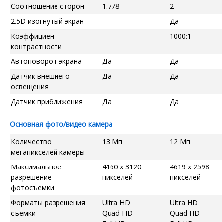
Соотношение сторон
1.778
2
2.5D изогнутый экран
--
Да
Коэффициент
--
1000:1
контрастности
Автоповорот экрана
Да
Да
Датчик внешнего
Да
Да
освещения
Датчик приближения
Да
Да
Основная фото/видео камера
Количество
13 Мп
12 Мп
мегапикселей камеры
Максимальное
4160 x 3120
4619 x 2598
разрешение
пикселей
пикселей
фотосъемки
Форматы разрешения
Ultra HD
Ultra HD
съемки
Quad HD
Quad HD