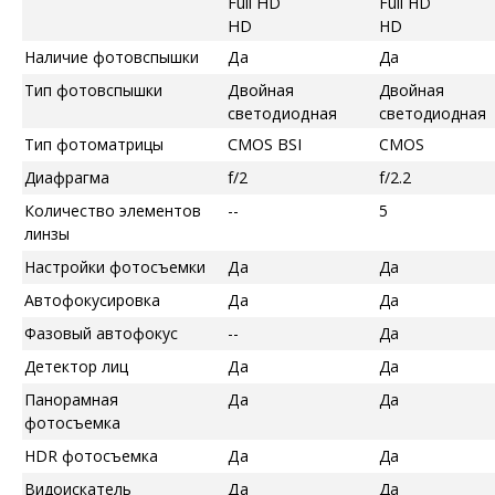
Full HD
Full HD
HD
HD
Наличие фотовспышки
Да
Да
Тип фотовспышки
Двойная
Двойная
светодиодная
светодиодная
Тип фотоматрицы
CMOS BSI
CMOS
Диафрагма
f/2
f/2.2
Количество элементов
--
5
линзы
Настройки фотосъемки
Да
Да
Автофокусировка
Да
Да
Фазовый автофокус
--
Да
Детектор лиц
Да
Да
Панорамная
Да
Да
фотосъемка
HDR фотосъемка
Да
Да
Видоискатель
Да
Да