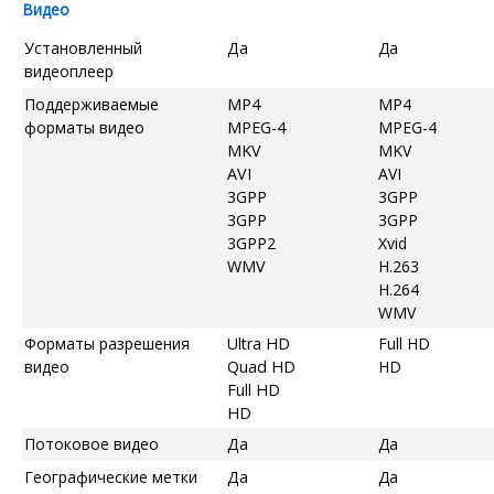
Видео
Установленный
Да
Да
видеоплеер
Поддерживаемые
MP4
MP4
форматы видео
MPEG-4
MPEG-4
MKV
MKV
AVI
AVI
3GPP
3GPP
3GPP
3GPP
3GPP2
Xvid
WMV
H.263
H.264
WMV
Форматы разрешения
Ultra HD
Full HD
видео
Quad HD
HD
Full HD
HD
Потоковое видео
Да
Да
Географические метки
Да
Да