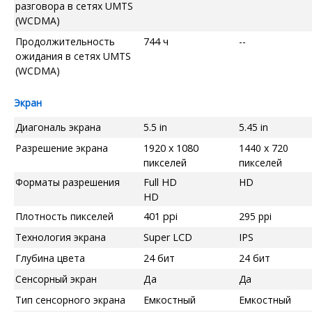
разговора в сетях UMTS
(WCDMA)
Продолжительность
744 ч
--
ожидания в сетях UMTS
(WCDMA)
Экран
Диагональ экрана
5.5 in
5.45 in
Разрешение экрана
1920 x 1080
1440 x 720
пикселей
пикселей
Форматы разрешения
Full HD
HD
HD
Плотность пикселей
401 ppi
295 ppi
Технология экрана
Super LCD
IPS
Глубина цвета
24 бит
24 бит
Сенсорный экран
Да
Да
Тип сенсорного экрана
Емкостный
Емкостный