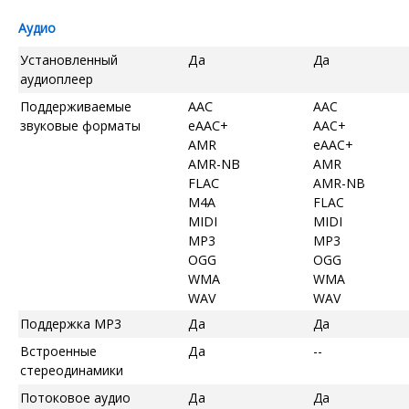
Аудио
Установленный
Да
Да
аудиоплеер
Поддерживаемые
AAC
AAC
звуковые форматы
eAAC+
AAC+
AMR
eAAC+
AMR-NB
AMR
FLAC
AMR-NB
M4A
FLAC
MIDI
MIDI
MP3
MP3
OGG
OGG
WMA
WMA
WAV
WAV
Поддержка MP3
Да
Да
Встроенные
Да
--
стереодинамики
Потоковое аудио
Да
Да