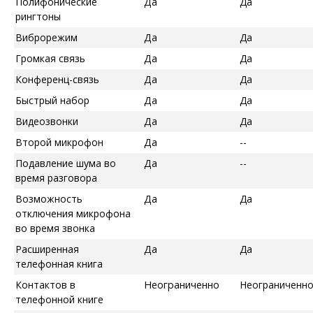
Полифонические
Да
Да
рингтоны
Виброрежим
Да
Да
Громкая связь
Да
Да
Конференц-связь
Да
Да
Быстрый набор
Да
Да
Видеозвонки
Да
Да
Второй микрофон
Да
--
Подавление шума во
Да
--
время разговора
Возможность
Да
Да
отключения микрофона
во время звонка
Расширенная
Да
Да
телефонная книга
Контактов в
Неограниченно
Неограниченн
телефонной книге