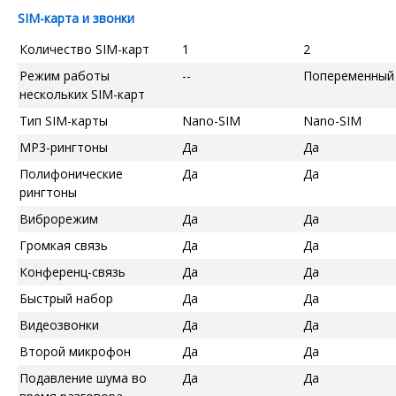
SIM-карта и звонки
Количество SIM-карт
1
2
Режим работы
--
Попеременный
нескольких SIM-карт
Тип SIM-карты
Nano-SIM
Nano-SIM
MP3-рингтоны
Да
Да
Полифонические
Да
Да
рингтоны
Виброрежим
Да
Да
Громкая связь
Да
Да
Конференц-связь
Да
Да
Быстрый набор
Да
Да
Видеозвонки
Да
Да
Второй микрофон
Да
Да
Подавление шума во
Да
Да