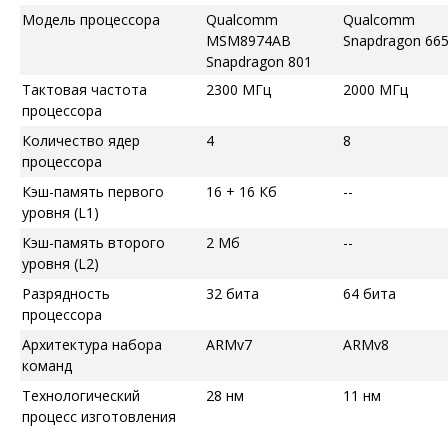
Модель процессора
Qualcomm
Qualcomm
MSM8974AB
Snapdragon 66
Snapdragon 801
Тактовая частота
2300 МГц
2000 МГц
процессора
Количество ядер
4
8
процессора
Кэш-память первого
16 + 16 Кб
--
уровня (L1)
Кэш-память второго
2 Мб
--
уровня (L2)
Разрядность
32 бита
64 бита
процессора
Архитектура набора
ARMv7
ARMv8
команд
Технологический
28 нм
11 нм
процесс изготовления