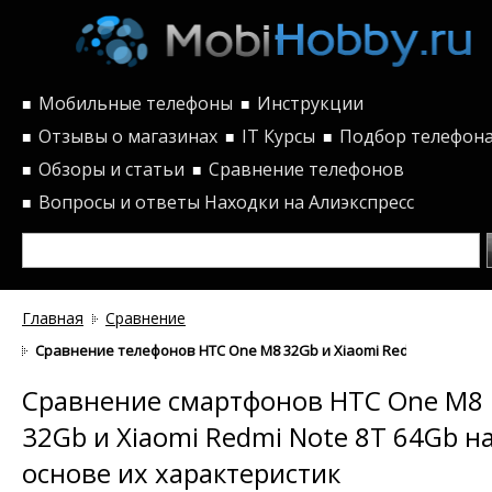
Мобильные телефоны
Инструкции
■
■
Отзывы о магазинах
IT Курсы
Подбор телефон
■
■
■
Обзоры и статьи
Сравнение телефонов
■
■
Вопросы и ответы
Находки на Алиэкспресс
■
Главная
Сравнение
Сравнение телефонов HTC One M8 32Gb и Xiaomi Redmi Note 8T 
Сравнение смартфонов HTC One M8
32Gb и Xiaomi Redmi Note 8T 64Gb н
основе их характеристик