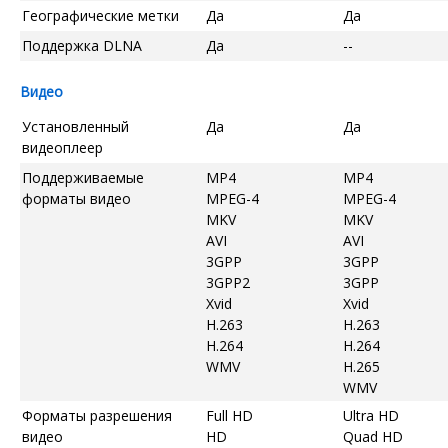
Географические метки
Да
Да
Поддержка DLNA
Да
--
Видео
Установленный
Да
Да
видеоплеер
Поддерживаемые
MP4
MP4
форматы видео
MPEG-4
MPEG-4
MKV
MKV
AVI
AVI
3GPP
3GPP
3GPP2
3GPP
Xvid
Xvid
H.263
H.263
H.264
H.264
WMV
H.265
WMV
Форматы разрешения
Full HD
Ultra HD
видео
HD
Quad HD