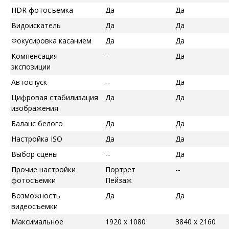
HDR фотосъемка
Да
Да
Видоискатель
Да
Да
Фокусировка касанием
Да
Да
Компенсация
--
Да
экспозиции
Автоспуск
--
Да
Цифровая стабилизация
Да
Да
изображения
Баланс белого
Да
Да
Настройка ISO
Да
Да
Выбор сцены
--
Да
Прочие настройки
Портрет
--
фотосъемки
Пейзаж
Возможность
Да
Да
видеосъемки
Максимальное
1920 x 1080
3840 x 2160