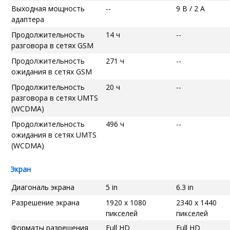
Выходная мощность
--
9 В / 2 А
адаптера
Продолжительность
14 ч
--
разговора в сетях GSM
Продолжительность
271 ч
--
ожидания в сетях GSM
Продолжительность
20 ч
--
разговора в сетях UMTS
(WCDMA)
Продолжительность
496 ч
--
ожидания в сетях UMTS
(WCDMA)
Экран
Диагональ экрана
5 in
6.3 in
Разрешение экрана
1920 x 1080
2340 x 1440
пикселей
пикселей
Форматы разрешения
Full HD
Full HD