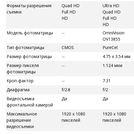
Форматы разрешения
Quad HD
Ultra HD
съемки
Full HD
Quad HD
HD
Full HD
HD
Модель фотоматрицы
--
OmniVision
OV13855
Тип фотоматрицы
CMOS
PureCel
Размер фотоматрицы
--
4.75 x 3.54 мм
Размер пикселя
--
1.124 мкм
фотоматрицы
Кроп-фактор
--
7.31
Диафрагма
f/2.8
f/2
Видеосъемка
Да
Да
фронтальной камерой
Максимальное
1920 x 1080
1920 x 1080
разрешение
пикселей
пикселей
видеосъемки