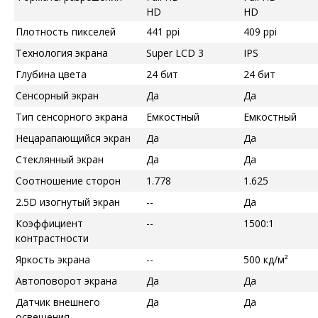
HD
HD
Плотность пикселей
441 ppi
409 ppi
Технология экрана
Super LCD 3
IPS
Глубина цвета
24 бит
24 бит
Сенсорный экран
Да
Да
Тип сенсорного экрана
Емкостный
Емкостный
Нецарапающийся экран
Да
Да
Стеклянный экран
Да
Да
Соотношение сторон
1.778
1.625
2.5D изогнутый экран
--
Да
Коэффициент
--
1500:1
контрастности
Яркость экрана
--
500 кд/м²
Автоповорот экрана
Да
Да
Датчик внешнего
Да
Да
освещения