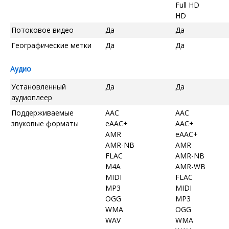
Full HD
HD
Потоковое видео
Да
Да
Географические метки
Да
Да
Аудио
Установленный
Да
Да
аудиоплеер
Поддерживаемые
AAC
AAC
звуковые форматы
eAAC+
AAC+
AMR
eAAC+
AMR-NB
AMR
FLAC
AMR-NB
M4A
AMR-WB
MIDI
FLAC
MP3
MIDI
OGG
MP3
WMA
OGG
WAV
WMA