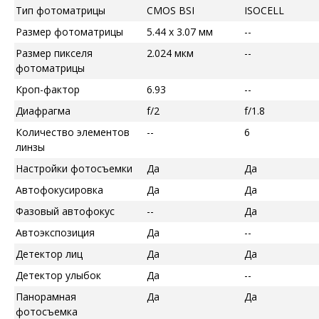
Тип фотоматрицы
CMOS BSI
ISOCELL
Размер фотоматрицы
5.44 x 3.07 мм
--
Размер пикселя
2.024 мкм
--
фотоматрицы
Кроп-фактор
6.93
--
Диафрагма
f/2
f/1.8
Количество элементов
--
6
линзы
Настройки фотосъемки
Да
Да
Автофокусировка
Да
Да
Фазовый автофокус
--
Да
Автоэкспозиция
Да
--
Детектор лиц
Да
Да
Детектор улыбок
Да
--
Панорамная
Да
Да
фотосъемка