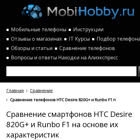
Мобильные телефоны
Инструкции
■
■
Отзывы о магазинах
IT Курсы
Подбор телефон
■
■
■
Обзоры и статьи
Сравнение телефонов
■
■
Вопросы и ответы
Находки на Алиэкспресс
■
Главная
Сравнение
Сравнение телефонов HTC Desire 820G+ и Runbo F1 по характер
Сравнение смартфонов HTC Desire
820G+ и Runbo F1 на основе их
характеристик