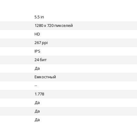
5.5 in
1280 x 720 пикселей
HD
267 ppi
IPS
24 бит
Да
Емкостный
--
1.778
Да
Да
Да