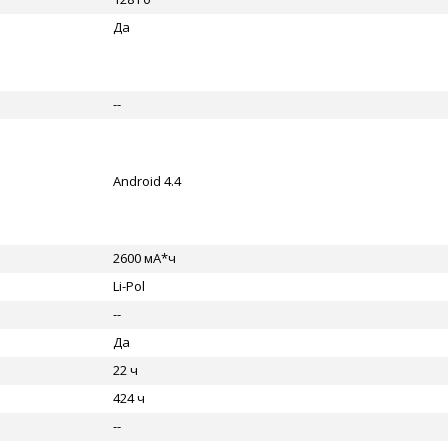
Да
--
Android 4.4
2600 мА*ч
Li-Pol
--
Да
22 ч
424 ч
--