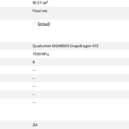
95.57 см³
Пластик
Белый
Qualcomm MSM8939 Snapdragon 615
1500 МГц
8
--
--
--
--
--
Да