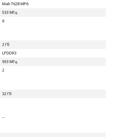
Mali-T628 MP6
533 МГц
6
2 Гб
LPDDR3
933 МГц
2
32 Гб
--
--