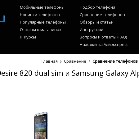
Мобильные телефоны
Подбор телефона
Новинки телефонов
Сравнение телефонов
Популярные телефоны
Обзоры и статьи
Отзывы о магазинах
Инструкции
IT Курсы
Вопросы и ответы (FAQ)
Находки на Алиэкспресс
Главная
Сравнение
Сравнение телефонов H
ire 820 dual sim и Samsung Galaxy Al