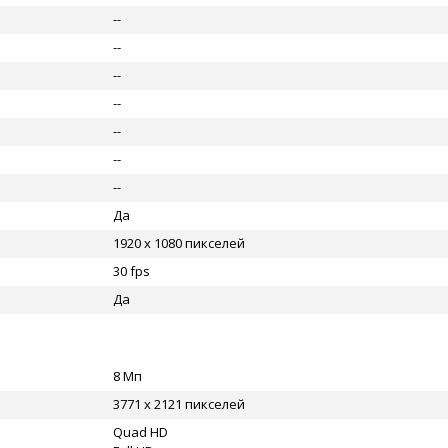
--
--
--
--
--
--
--
Да
1920 x 1080 пикселей
30 fps
Да
8 Мп
3771 x 2121 пикселей
Quad HD