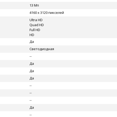
13 Мп
4160 x 3120 пикселей
Ultra HD
Quad HD
Full HD
HD
Да
Светодиодная
--
Да
Да
Да
--
--
--
Да
--