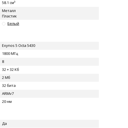
58.1 см³
Металл
Пластик
Белый
Exynos 5 Octa 5430
1800 МГц
8
32 + 32 Кб
2 Мб
32 бита
ARMv7
20 нм
Да