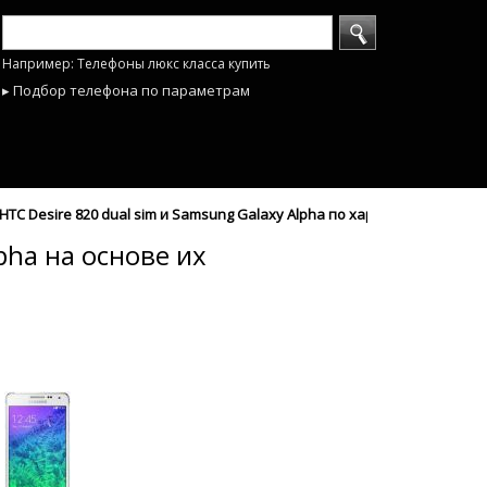
Например: Телефоны люкс класса купить
▸ Подбор телефона по параметрам
TC Desire 820 dual sim и Samsung Galaxy Alpha по характеристикам -
pha на основе их