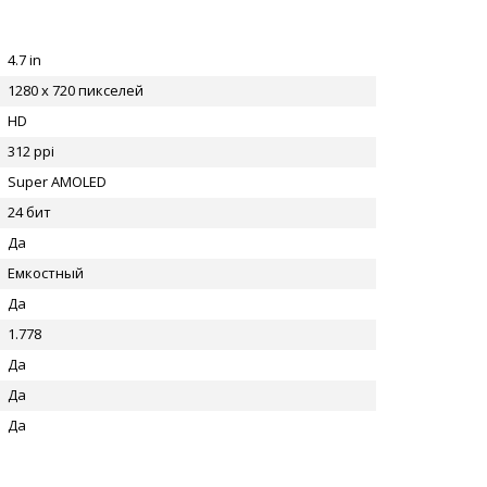
4.7 in
1280 x 720 пикселей
HD
312 ppi
Super AMOLED
24 бит
Да
Емкостный
Да
1.778
Да
Да
Да