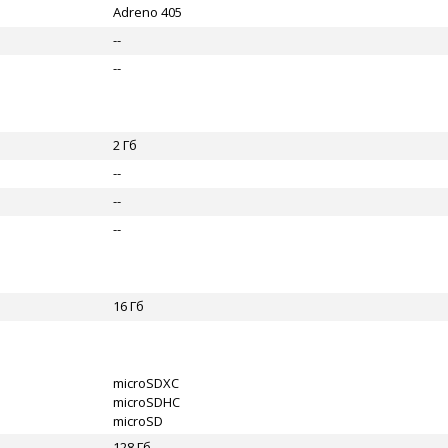
Adreno 405
--
--
2 Гб
--
--
--
16 Гб
microSDXC
microSDHC
microSD
128 Гб