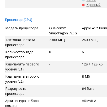
Красный
Процессор (CPU)
Модель процессора
Qualcomm
Apple A12 Bioni
Snapdragon 720G
Тактовая частота
2300 МГц
2600 МГц
процессора
Количество ядер
8
6
процессора
Кэш-память первого
--
128 + 128 Кб
уровня (L1)
Кэш-память второго
--
8 Мб
уровня (L2)
Разрядность
--
64 бита
процессора
Архитектура набора
--
ARMv8-A
команд