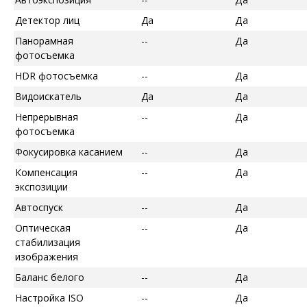
Детектор лиц
Да
Да
Панорамная
--
Да
фотосъемка
HDR фотосъемка
--
Да
Видоискатель
Да
Да
Непрерывная
--
Да
фотосъемка
Фокусировка касанием
--
Да
Компенсация
--
Да
экспозиции
Автоспуск
--
Да
Оптическая
--
Да
стабилизация
изображения
Баланс белого
--
Да
Настройка ISO
--
Да