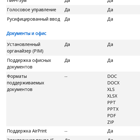
Пинч-зум
Да
Да
Голосовое управление
Да
Да
Русифицированный ввод
Да
Да
Документы и офис
Установленный
Да
Да
органайзер (PIM)
Поддержка офисных
Да
Да
документов
Форматы
--
DOC
поддерживаемых
DOCX
документов
XLS
XLSX
PPT
PPTX
PDF
ZIP
Поддержка AirPrint
--
Да