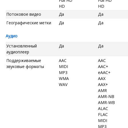
Full HD
Full HD
HD
HD
Потоковое видео
Да
Да
Географические метки
Да
Да
Аудио
Установленный
Да
Да
аудиоплеер
Поддерживаемые
AAC
AAC
звуковые форматы
MIDI
AAC+
MP3
eAAC+
WMA
AAX
WAV
AAX+
AMR
AMR-NB
AMR-WB
ALAC
FLAC
MIDI
MP3