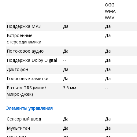
OGG
WMA
WAV
Поддержка MP3
Да
Да
Встроенные
--
Да
стереодинамики
Потоковое аудио
Да
Да
Поддержка Dolby Digital
--
Да
Диктофон
Да
Да
Голосовые заметки
Да
Да
Разъем TRS (мини/
3.5 мм
--
микро-джек)
Элементы управления
Сенсорный ввод
Да
Да
Мультитач
Да
Да