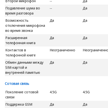
Второй микрофон
--
Да
Подавление шума во
--
Да
время разговора
Возможность
Да
Да
отключения микрофона
во время звонка
Расширенная
Да
Да
телефонная книга
Контактов в
Неограниченно
Неограниченн
телефонной книге
Обмен данными между
Да
Да
SIM-картой и
внутренней памятью
Сотовая связь
Поколение сотовой
4.5G
4.5G
связи
Поддержка GSM
Да
Да