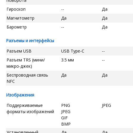
поворота
Гироскоп
--
Да
Магнитометр
Да
Да
Барометр
--
Да
Разъемы и интерфейсы
Разъем USB
USB Type-C
--
Разъем TRS (мини/
3.5 мм
--
микро-джек)
Беспроводная связь
Да
Да
NFC
Изображения
Поддерживаемые
PNG
JPEG
форматы изображений
JPEG
GIF
BMP
Установленный
Да
Да