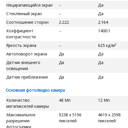
Нецарапающийся экран
--
Да
Стеклянный экран
--
Да
Соотношение сторон
2.222
2.164
Коэффициент
--
1400:1
контрастности
Яркость экрана
--
625 кд/м²
Автоповорот экрана
Да
Да
Датчик внешнего
Да
Да
освещения
Датчик приближения
Да
Да
Основная фото/видео камера
Количество
48 Мп
12 Мп
мегапикселей камеры
Максимальное
9238 x 5196
4619 x 2598
разрешение
пикселей
пикселей
фотосъемки