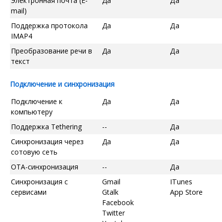
Электронная почта (E-
Да
Да
mail)
Поддержка протокола
Да
Да
IMAP4
Преобразование речи в
Да
Да
текст
Подключение и синхронизация
Подключение к
Да
Да
компьютеру
Поддержка Tethering
--
Да
Синхронизация через
Да
Да
сотовую сеть
OTA-синхронизация
--
Да
Синхронизация с
Gmail
ITunes
сервисами
Gtalk
App Store
Facebook
Twitter