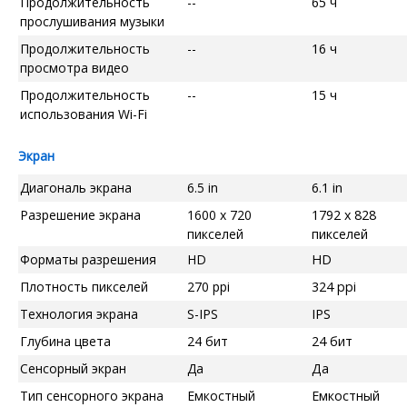
Продолжительность
--
65 ч
прослушивания музыки
Продолжительность
--
16 ч
просмотра видео
Продолжительность
--
15 ч
использования Wi-Fi
Экран
Диагональ экрана
6.5 in
6.1 in
Разрешение экрана
1600 x 720
1792 x 828
пикселей
пикселей
Форматы разрешения
HD
HD
Плотность пикселей
270 ppi
324 ppi
Технология экрана
S-IPS
IPS
Глубина цвета
24 бит
24 бит
Сенсорный экран
Да
Да
Тип сенсорного экрана
Емкостный
Емкостный