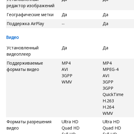
редактор изображений
Географические метки
Да
Да
Поддержка AirPlay
--
Да
Видео
Установленный
Да
Да
видеоплеер
Поддерживаемые
MP4
MP4
форматы видео
AVI
MPEG-4
3GPP
AVI
WMV
3GPP
3GPP
QuickTime
H.263
H.264
WMV
Форматы разрешения
Ultra HD
Ultra HD
видео
Quad HD
Quad HD