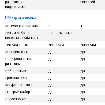
разрешение
пикселей
видеосъемки
SIM-карта и звонки
Количество SIM-карт
2
1
Режим работы
Попеременный
--
нескольких SIM-карт
Тип SIM-карты
Nano-SIM
Nano-SIM
MP3-рингтоны
Да
Да
Полифонические
Да
Да
рингтоны
Виброрежим
Да
Да
Громкая связь
Да
Да
Конференц-связь
Да
Да
Быстрый набор
Да
Да
Видеозвонки
Да
Да