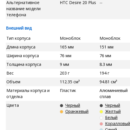
Альтернативное
HTC Desire 20 Plus
--
название модели
телефона
Внешний вид
Тип корпуса
Моноблок
Моноблок
Длина корпуса
165 мм
151 мм
Ширина корпуса
76 мм
76 мм
Толщина корпуса
9 мм
8.3 мм
Вес
203 г
194 г
Объем
112.35 см³
94.81 см³
Материалы корпуса и
Пластик
Алюминиевый
отделка
сплав
Цвета
Черный
Черный
Оранжевый
Желтый
Белый
Коралловый
Синий