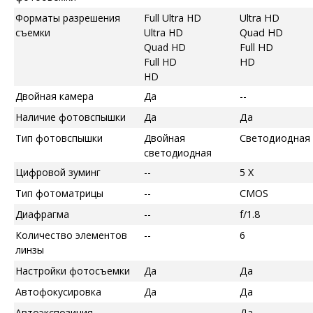
Форматы разрешения
Full Ultra HD
Ultra HD
съемки
Ultra HD
Quad HD
Quad HD
Full HD
Full HD
HD
HD
Двойная камера
Да
--
Наличие фотовспышки
Да
Да
Тип фотовспышки
Двойная
Светодиодная
светодиодная
Цифровой зуминг
--
5 X
Тип фотоматрицы
--
CMOS
Диафрагма
--
f/1.8
Количество элементов
--
6
линзы
Настройки фотосъемки
Да
Да
Автофокусировка
Да
Да
Автоэкспозиция
--
Да