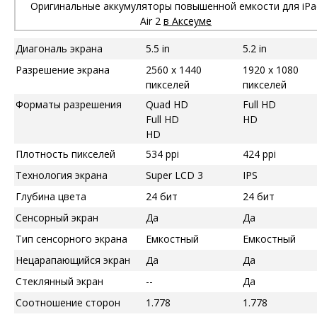
Оригинальные аккумуляторы повышенной емкости для iPa
Air 2
в Аксеуме
Диагональ экрана
5.5 in
5.2 in
Разрешение экрана
2560 x 1440
1920 x 1080
пикселей
пикселей
Форматы разрешения
Quad HD
Full HD
Full HD
HD
HD
Плотность пикселей
534 ppi
424 ppi
Технология экрана
Super LCD 3
IPS
Глубина цвета
24 бит
24 бит
Сенсорный экран
Да
Да
Тип сенсорного экрана
Емкостный
Емкостный
Нецарапающийся экран
Да
Да
Стеклянный экран
--
Да
Соотношение сторон
1.778
1.778