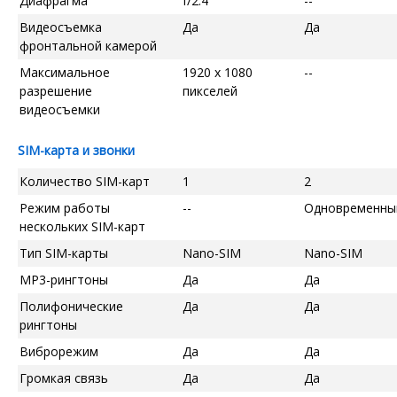
Диафрагма
f/2.4
--
Видеосъемка
Да
Да
фронтальной камерой
Максимальное
1920 x 1080
--
разрешение
пикселей
видеосъемки
SIM-карта и звонки
Количество SIM-карт
1
2
Режим работы
--
Одновременны
нескольких SIM-карт
Тип SIM-карты
Nano-SIM
Nano-SIM
MP3-рингтоны
Да
Да
Полифонические
Да
Да
рингтоны
Виброрежим
Да
Да
Громкая связь
Да
Да