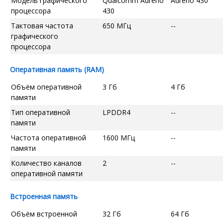
Модель графического
Qualcomm Adreno
Adreno 430
процессора
430
Тактовая частота
650 МГц
--
графического
процессора
Оперативная память (RAM)
Объём оперативной
3 Гб
4 Гб
памяти
Тип оперативной
LPDDR4
--
памяти
Частота оперативной
1600 МГц
--
памяти
Количество каналов
2
--
оперативной памяти
Встроенная память
Объём встроенной
32 Гб
64 Гб