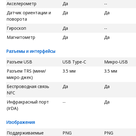
Акселерометр
Да
--
Датчик ориентации и
Да
Да
поворота
Гироскоп
Да
--
Магнитометр
Да
Да
Разъемы и интерфейсы
Разъем USB
USB Type-C
Микро-USB
Разъем TRS (мини/
3.5 мм
3.5 мм
микро-джек)
Беспроводная связь
Да
Да
NFC
Инфракрасный порт
--
Да
(IrDA)
Изображения
Поддерживаемые
PNG
PNG