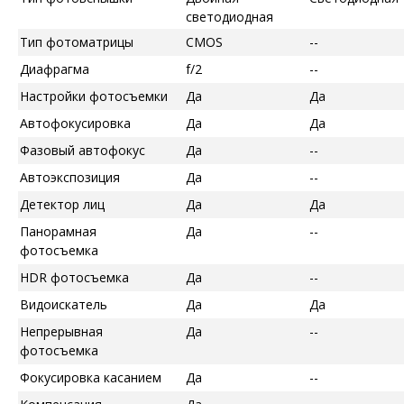
светодиодная
Тип фотоматрицы
CMOS
--
Диафрагма
f/2
--
Настройки фотосъемки
Да
Да
Автофокусировка
Да
Да
Фазовый автофокус
Да
--
Автоэкспозиция
Да
--
Детектор лиц
Да
Да
Панорамная
Да
--
фотосъемка
HDR фотосъемка
Да
--
Видоискатель
Да
Да
Непрерывная
Да
--
фотосъемка
Фокусировка касанием
Да
--