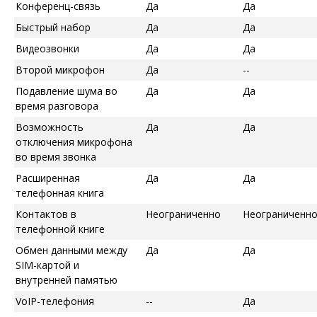
Конференц-связь
Да
Да
Быстрый набор
Да
Да
Видеозвонки
Да
Да
Второй микрофон
Да
--
Подавление шума во
Да
Да
время разговора
Возможность
Да
Да
отключения микрофона
во время звонка
Расширенная
Да
Да
телефонная книга
Контактов в
Неограниченно
Неограниченн
телефонной книге
Обмен данными между
Да
Да
SIM-картой и
внутренней памятью
VoIP-телефония
--
Да