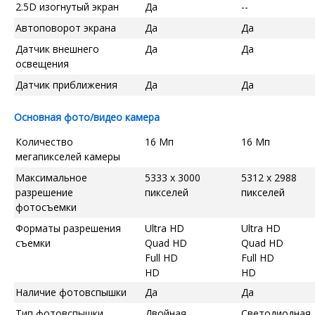
2.5D изогнутый экран
Да
--
Автоповорот экрана
Да
Да
Датчик внешнего
Да
Да
освещения
Датчик приближения
Да
Да
Основная фото/видео камера
Количество
16 Мп
16 Мп
мегапикселей камеры
Максимальное
5333 x 3000
5312 x 2988
разрешение
пикселей
пикселей
фотосъемки
Форматы разрешения
Ultra HD
Ultra HD
съемки
Quad HD
Quad HD
Full HD
Full HD
HD
HD
Наличие фотовспышки
Да
Да
Тип фотовспышки
Двойная
Светодиодная