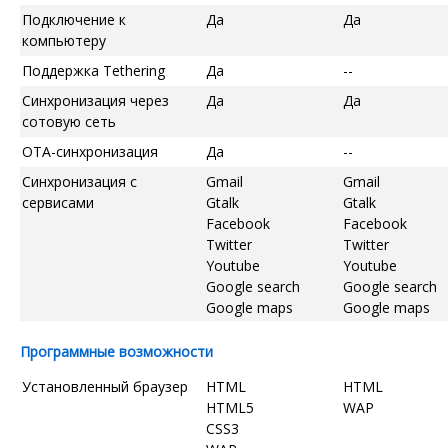
Подключение к
Да
Да
компьютеру
Поддержка Tethering
Да
--
Синхронизация через
Да
Да
сотовую сеть
OTA-синхронизация
Да
--
Синхронизация с
Gmail
Gmail
сервисами
Gtalk
Gtalk
Facebook
Facebook
Twitter
Twitter
Youtube
Youtube
Google search
Google search
Google maps
Google maps
Программные возможности
Установленный браузер
HTML
HTML
HTML5
WAP
CSS3