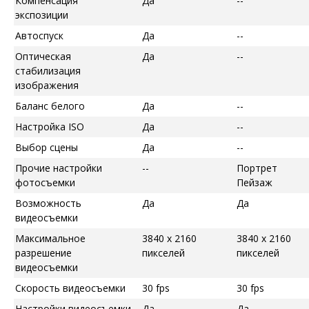
Компенсация
Да
--
экспозиции
Автоспуск
Да
--
Оптическая
Да
--
стабилизация
изображения
Баланс белого
Да
--
Настройка ISO
Да
--
Выбор сцены
Да
--
Прочие настройки
--
Портрет
фотосъемки
Пейзаж
Возможность
Да
Да
видеосъемки
Максимальное
3840 x 2160
3840 x 2160
разрешение
пикселей
пикселей
видеосъемки
Скорость видеосъемки
30 fps
30 fps
Настройки видеосъемки
Да
Да