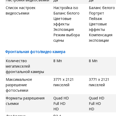
Список настроек
Настройка iso
Баланс белого
видеосъемки
Баланс белого
Портрет
Цветовые
Пейзаж
эффекты
Цветовые
Экспозиция
эффекты
Режим выбора
Компенсация
сцены
экспозиции
Фронтальная фото/видео камера
Количество
8 Мп
8 Мп
мегапикселей
фронтальной камеры
Максимальное
3771 x 2121
3771 x 2121
разрешение
пикселей
пикселей
фотосъемки
Форматы разрешения
Quad HD
Quad HD
съемки
Full HD
Full HD
HD
HD