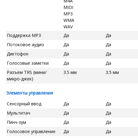
M4A
MIDI
MP3
WMA
WAV
Поддержка MP3
Да
Да
Потоковое аудио
Да
Да
Диктофон
Да
Да
Голосовые заметки
Да
Да
Разъем TRS (мини/
3.5 мм
3.5 мм
микро-джек)
Элементы управления
Сенсорный ввод
Да
Да
Мультитач
Да
Да
Пинч-зум
Да
Да
Голосовое управление
Да
Да