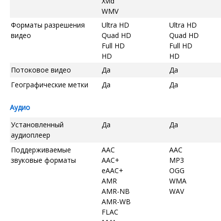
Xvid
WMV
Форматы разрешения
Ultra HD
Ultra HD
видео
Quad HD
Quad HD
Full HD
Full HD
HD
HD
Потоковое видео
Да
Да
Географические метки
Да
Да
Аудио
Установленный
Да
Да
аудиоплеер
Поддерживаемые
AAC
AAC
звуковые форматы
AAC+
MP3
eAAC+
OGG
AMR
WMA
AMR-NB
WAV
AMR-WB
FLAC