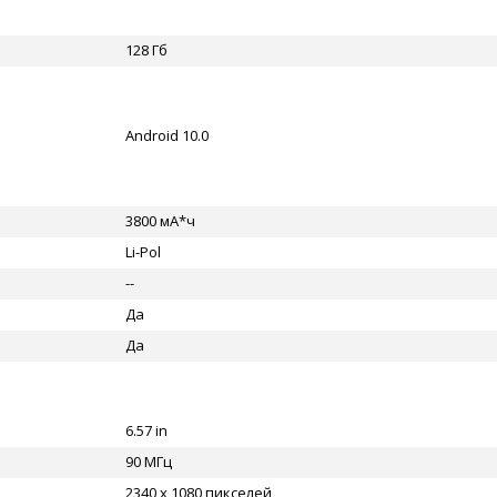
128 Гб
Android 10.0
3800 мА*ч
Li-Pol
--
Да
Да
6.57 in
90 МГц
2340 x 1080 пикселей