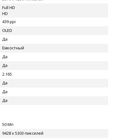
Full HD
HD
439 ppi
OLED
Да
Емкостный
Да
Да
2.165
Да
Да
Да
50 Мп
9428 x 5303 пикселей