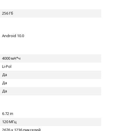
256 Гб
Android 10.0
4000 мА*ч
Li-Pol
Да
Да
Да
6.72 in
120 МГц
2676 x 1236 пикселей