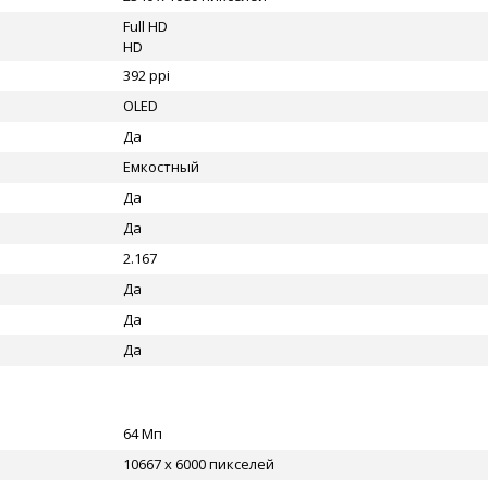
Full HD
HD
392 ppi
OLED
Да
Емкостный
Да
Да
2.167
Да
Да
Да
64 Мп
10667 x 6000 пикселей