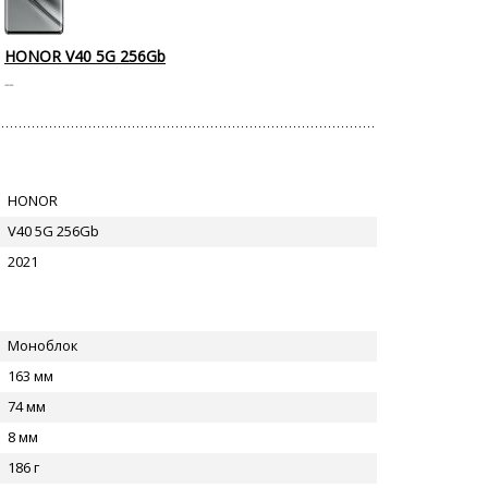
HONOR V40 5G 256Gb
--
HONOR
V40 5G 256Gb
2021
Моноблок
163 мм
74 мм
8 мм
186 г