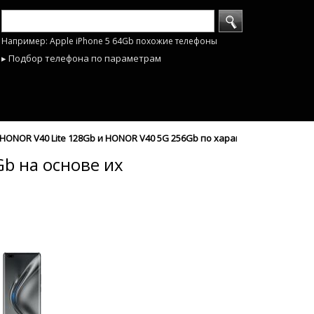
Например: Apple iPhone 5 64Gb похожие телефоны
▸ Подбор телефона по параметрам
ONOR V40 Lite 128Gb и HONOR V40 5G 256Gb по характеристикам - mo
b на основе их