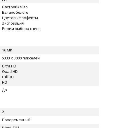
Настройка iso
Баланс белого
Цветовые эффекты
Экспозиция
Режим выбора сцены
16 Мп
5333 x 3000 пикселей
Ultra HD
Quad HD
Full HD
HD
Да
2
Попеременный
Nano-SIM