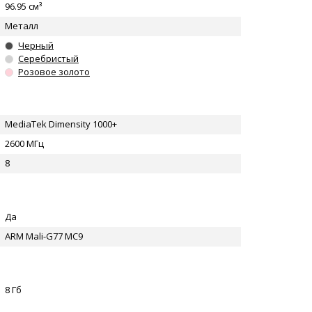
96.95 см³
Металл
Черный
Серебристый
Розовое золото
MediaTek Dimensity 1000+
2600 МГц
8
Да
ARM Mali-G77 MC9
8 Гб