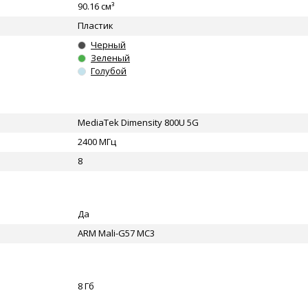
90.16 см³
Пластик
Черный
Зеленый
Голубой
MediaTek Dimensity 800U 5G
2400 МГц
8
Да
ARM Mali-G57 MC3
8 Гб