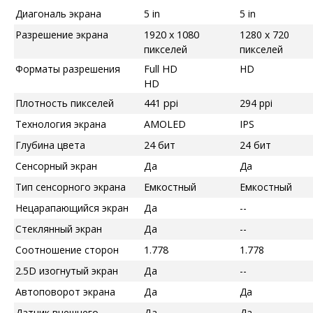
Диагональ экрана
5 in
5 in
Разрешение экрана
1920 x 1080
1280 x 720
пикселей
пикселей
Форматы разрешения
Full HD
HD
HD
Плотность пикселей
441 ppi
294 ppi
Технология экрана
AMOLED
IPS
Глубина цвета
24 бит
24 бит
Сенсорный экран
Да
Да
Тип сенсорного экрана
Емкостный
Емкостный
Нецарапающийся экран
Да
--
Стеклянный экран
Да
--
Соотношение сторон
1.778
1.778
2.5D изогнутый экран
Да
--
Автоповорот экрана
Да
Да
Датчик внешнего
Да
Да