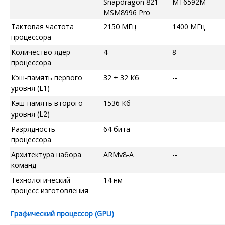
Snapdragon 821
MT6592M
MSM8996 Pro
Тактовая частота
2150 МГц
1400 МГц
процессора
Количество ядер
4
8
процессора
Кэш-память первого
32 + 32 Кб
--
уровня (L1)
Кэш-память второго
1536 Кб
--
уровня (L2)
Разрядность
64 бита
--
процессора
Архитектура набора
ARMv8-A
--
команд
Технологический
14 нм
--
процесс изготовления
Графический процессор (GPU)