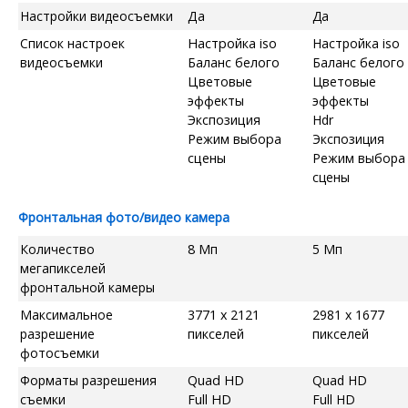
Настройки видеосъемки
Да
Да
Список настроек
Настройка iso
Настройка iso
видеосъемки
Баланс белого
Баланс белого
Цветовые
Цветовые
эффекты
эффекты
Экспозиция
Hdr
Режим выбора
Экспозиция
сцены
Режим выбора
сцены
Фронтальная фото/видео камера
Количество
8 Мп
5 Мп
мегапикселей
фронтальной камеры
Максимальное
3771 x 2121
2981 x 1677
разрешение
пикселей
пикселей
фотосъемки
Форматы разрешения
Quad HD
Quad HD
съемки
Full HD
Full HD