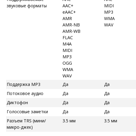
звуковые форматы
AAC+
MIDI
eAAC+
MP3
AMR
WMA
AMR-NB
WAV
AMR-WB
FLAC
M4A
MIDI
MP3
OGG
WMA
WAV
Поддержка MP3
Да
Да
Потоковое аудио
Да
Да
Диктофон
Да
Да
Голосовые заметки
Да
Да
Разъем TRS (мини/
3.5 мм
3.5 мм
микро-джек)