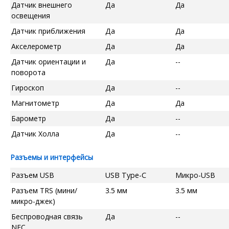
Датчик внешнего
Да
Да
освещения
Датчик приближения
Да
Да
Акселерометр
Да
Да
Датчик ориентации и
Да
--
поворота
Гироскоп
Да
--
Магнитометр
Да
Да
Барометр
Да
--
Датчик Холла
Да
--
Разъемы и интерфейсы
Разъем USB
USB Type-C
Микро-USB
Разъем TRS (мини/
3.5 мм
3.5 мм
микро-джек)
Беспроводная связь
Да
--
NFC