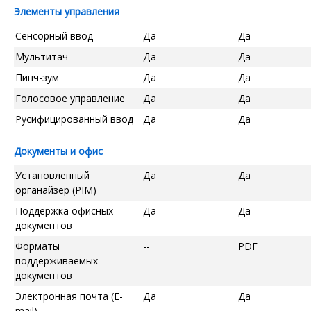
Элементы управления
Сенсорный ввод
Да
Да
Мультитач
Да
Да
Пинч-зум
Да
Да
Голосовое управление
Да
Да
Русифицированный ввод
Да
Да
Документы и офис
Установленный
Да
Да
органайзер (PIM)
Поддержка офисных
Да
Да
документов
Форматы
--
PDF
поддерживаемых
документов
Электронная почта (E-
Да
Да
mail)