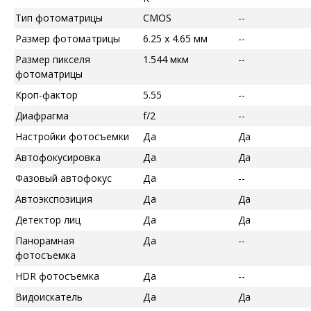
Тип фотоматрицы
CMOS
--
Размер фотоматрицы
6.25 x 4.65 мм
--
Размер пикселя
1.544 мкм
--
фотоматрицы
Кроп-фактор
5.55
--
Диафрагма
f/2
--
Настройки фотосъемки
Да
Да
Автофокусировка
Да
Да
Фазовый автофокус
Да
--
Автоэкспозиция
Да
Да
Детектор лиц
Да
Да
Панорамная
Да
--
фотосъемка
HDR фотосъемка
Да
--
Видоискатель
Да
Да