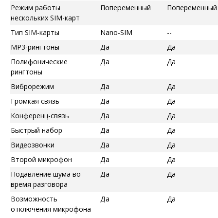
Режим работы
Попеременный
Попеременный
нескольких SIM-карт
Тип SIM-карты
Nano-SIM
--
MP3-рингтоны
Да
Да
Полифонические
Да
Да
рингтоны
Виброрежим
Да
Да
Громкая связь
Да
Да
Конференц-связь
Да
Да
Быстрый набор
Да
Да
Видеозвонки
Да
Да
Второй микрофон
Да
Да
Подавление шума во
Да
Да
время разговора
Возможность
Да
Да
отключения микрофона