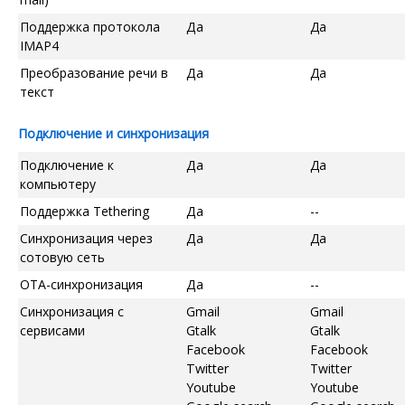
Поддержка протокола
Да
Да
IMAP4
Преобразование речи в
Да
Да
текст
Подключение и синхронизация
Подключение к
Да
Да
компьютеру
Поддержка Tethering
Да
--
Синхронизация через
Да
Да
сотовую сеть
OTA-синхронизация
Да
--
Синхронизация с
Gmail
Gmail
сервисами
Gtalk
Gtalk
Facebook
Facebook
Twitter
Twitter
Youtube
Youtube