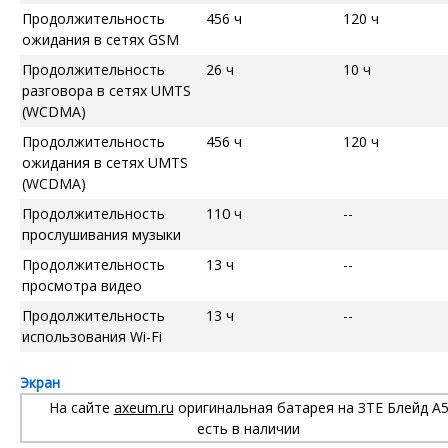
Продолжительность
456 ч
120 ч
ожидания в сетях GSM
Продолжительность
26 ч
10 ч
разговора в сетях UMTS
(WCDMA)
Продолжительность
456 ч
120 ч
ожидания в сетях UMTS
(WCDMA)
Продолжительность
110 ч
--
прослушивания музыки
Продолжительность
13 ч
--
просмотра видео
Продолжительность
13 ч
--
использования Wi-Fi
Экран
На сайте
axeum.ru
оригинальная батарея на ЗТЕ Блейд А
есть в наличии