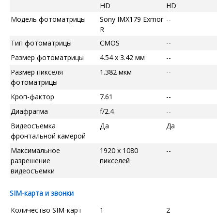
HD
HD
Модель фотоматрицы
Sony IMX179 Exmor
--
R
Тип фотоматрицы
CMOS
--
Размер фотоматрицы
4.54 x 3.42 мм
--
Размер пикселя
1.382 мкм
--
фотоматрицы
Кроп-фактор
7.61
--
Диафрагма
f/2.4
--
Видеосъемка
Да
Да
фронтальной камерой
Максимальное
1920 x 1080
--
разрешение
пикселей
видеосъемки
SIM-карта и звонки
Количество SIM-карт
1
2