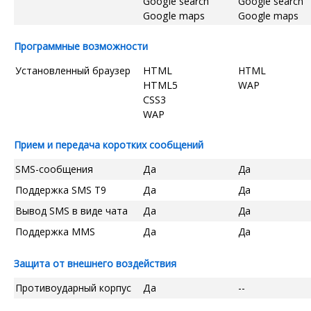
Google search
Google search
Google maps
Google maps
Программные возможности
Установленный браузер
HTML
HTML
HTML5
WAP
CSS3
WAP
Прием и передача коротких сообщений
SMS-сообщения
Да
Да
Поддержка SMS T9
Да
Да
Вывод SMS в виде чата
Да
Да
Поддержка MMS
Да
Да
Защита от внешнего воздействия
Противоударный корпус
Да
--