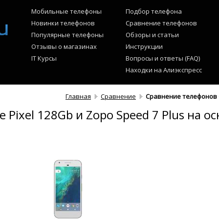
Мобильные телефоны
Подбор телефона
Новинки телефонов
Сравнение телефонов
Популярные телефоны
Обзоры и статьи
Отзывы о магазинах
Инструкции
IT Курсы
Вопросы и ответы (FAQ)
Находки на Алиэкспресс
Главная
Сравнение
Сравнение телефонов G
Pixel 128Gb и Zopo Speed 7 Plus на о