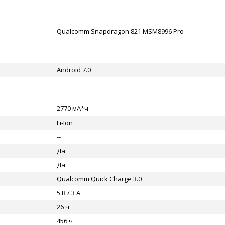
Qualcomm Snapdragon 821 MSM8996 Pro
Android 7.0
2770 мА*ч
Li-Ion
--
Да
Да
Qualcomm Quick Charge 3.0
5 В / 3 А
26 ч
456 ч