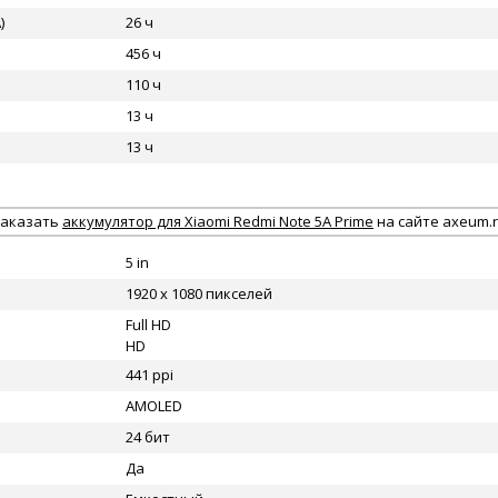
)
26 ч
456 ч
110 ч
13 ч
13 ч
аказать
аккумулятор для Xiaomi Redmi Note 5A Prime
на сайте axeum.
5 in
1920 x 1080 пикселей
Full HD
HD
441 ppi
AMOLED
24 бит
Да