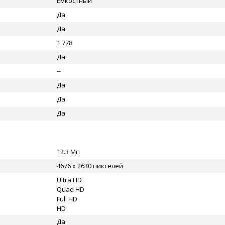
Емкостный
Да
Да
1.778
Да
--
Да
Да
Да
12.3 Мп
4676 x 2630 пикселей
Ultra HD
Quad HD
Full HD
HD
Да