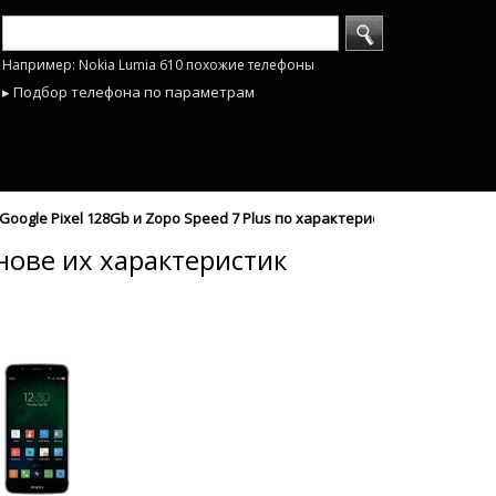
Например: Nokia Lumia 610 похожие телефоны
▸ Подбор телефона по параметрам
oogle Pixel 128Gb и Zopo Speed 7 Plus по характеристикам - mobyhob
снове их характеристик