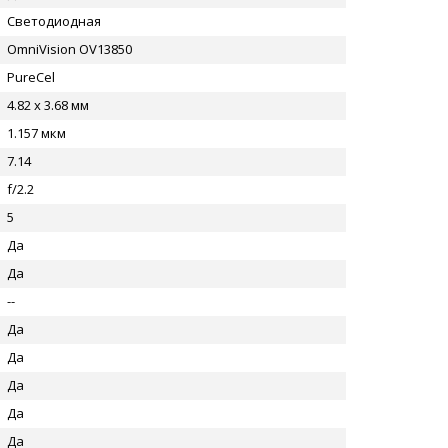
Светодиодная
OmniVision OV13850
PureCel
4.82 x 3.68 мм
1.157 мкм
7.14
f/2.2
5
Да
Да
--
Да
Да
Да
Да
Да