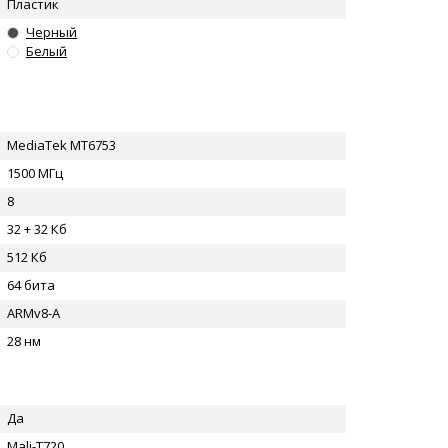
Пластик
Черный
Белый
MediaTek MT6753
1500 МГц
8
32 + 32 Кб
512 Кб
64 бита
ARMv8-A
28 нм
Да
Mali-T720