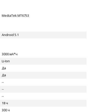
MediaTek MT6753
Android 5.1
3000 мА*ч
Li-Ion
Да
Да
--
--
--
18 ч
300 ч