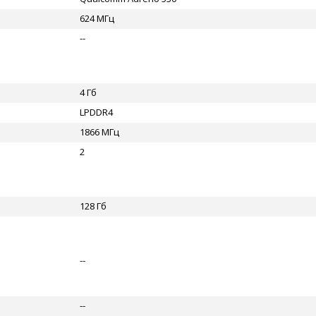
624 МГц
--
4 Гб
LPDDR4
1866 МГц
2
128 Гб
--
--