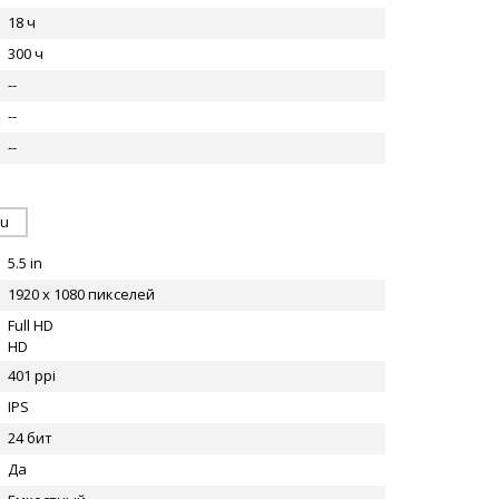
18 ч
300 ч
--
--
--
ru
5.5 in
1920 x 1080 пикселей
Full HD
HD
401 ppi
IPS
24 бит
Да