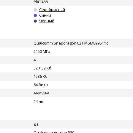
Металл
Серебристый
Синий
Черный
Qualcomm Snapdragon 821 MSM8996 Pro
2150 МГц
4
32 + 32 Кб
1536 Кб
64 бита
ARMv8-A
14 нм
Да
Qualcomm Adreno 530