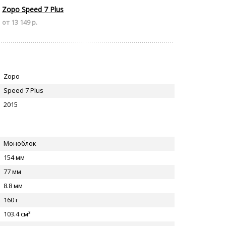
Zopo Speed 7 Plus
от 13 149 р.
Zopo
Speed 7 Plus
2015
Моноблок
154 мм
77 мм
8.8 мм
160 г
103.4 см³