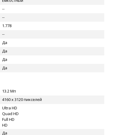
Емкостный
--
--
1.778
--
Да
Да
Да
Да
13.2 Мп
4160 x 3120 пикселей
Ultra HD
Quad HD
Full HD
HD
Да