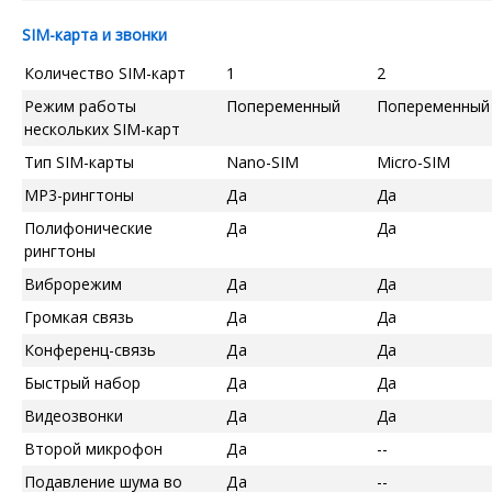
SIM-карта и звонки
Количество SIM-карт
1
2
Режим работы
Попеременный
Попеременный
нескольких SIM-карт
Тип SIM-карты
Nano-SIM
Micro-SIM
MP3-рингтоны
Да
Да
Полифонические
Да
Да
рингтоны
Виброрежим
Да
Да
Громкая связь
Да
Да
Конференц-связь
Да
Да
Быстрый набор
Да
Да
Видеозвонки
Да
Да
Второй микрофон
Да
--
Подавление шума во
Да
--