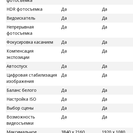
фотосъемка
HDR фотосъемка
Да
Да
Видоискатель
Да
Да
Непрерывная
Да
Да
фотосъемка
Фокусировка касанием
Да
Да
Компенсация
Да
Да
экспозиции
Автоспуск
Да
Да
Цифровая стабилизация
Да
Да
изображения
Баланс белого
Да
Да
Настройка ISO
Да
Да
Выбор сцены
Да
Да
Возможность
Да
Да
видеосъемки
Максимальное
3840 x 2160
1920 x 1080