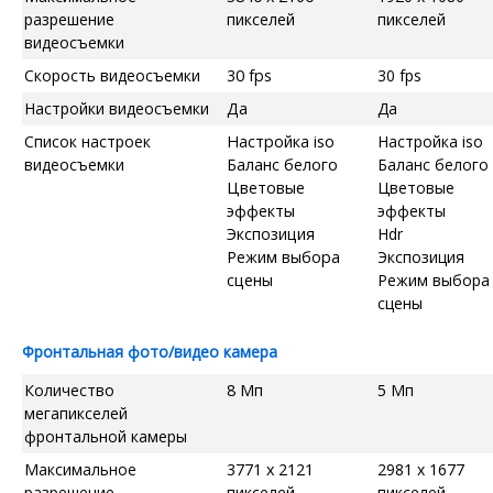
разрешение
пикселей
пикселей
видеосъемки
Скорость видеосъемки
30 fps
30 fps
Настройки видеосъемки
Да
Да
Список настроек
Настройка iso
Настройка iso
видеосъемки
Баланс белого
Баланс белого
Цветовые
Цветовые
эффекты
эффекты
Экспозиция
Hdr
Режим выбора
Экспозиция
сцены
Режим выбора
сцены
Фронтальная фото/видео камера
Количество
8 Мп
5 Мп
мегапикселей
фронтальной камеры
Максимальное
3771 x 2121
2981 x 1677
разрешение
пикселей
пикселей