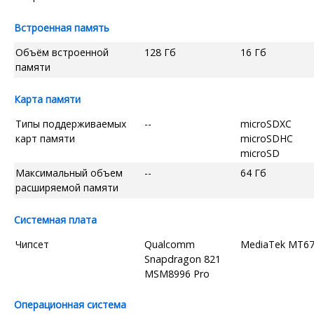
Встроенная память
Объём встроенной
128 Гб
16 Гб
памяти
Карта памяти
Типы поддерживаемых
--
microSDXC
карт памяти
microSDHC
microSD
Максимальный объем
--
64 Гб
расширяемой памяти
Системная плата
Чипсет
Qualcomm
MediaTek MT6
Snapdragon 821
MSM8996 Pro
Операционная система