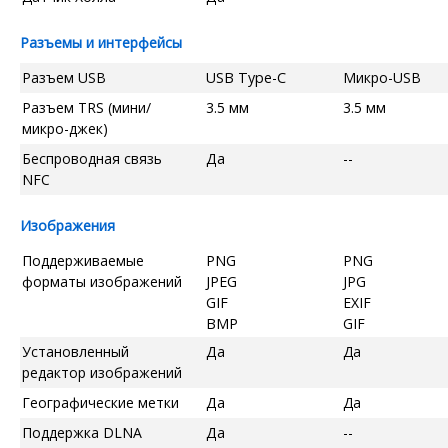
Разъемы и интерфейсы
Разъем USB
USB Type-C
Микро-USB
Разъем TRS (мини/
3.5 мм
3.5 мм
микро-джек)
Беспроводная связь
Да
--
NFC
Изображения
Поддерживаемые
PNG
PNG
форматы изображений
JPEG
JPG
GIF
EXIF
BMP
GIF
Установленный
Да
Да
редактор изображений
Географические метки
Да
Да
Поддержка DLNA
Да
--