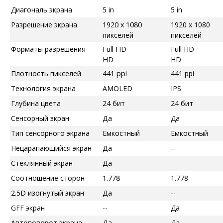
Диагональ экрана
5 in
5 in
Разрешение экрана
1920 x 1080
1920 x 1080
пикселей
пикселей
Форматы разрешения
Full HD
Full HD
HD
HD
Плотность пикселей
441 ppi
441 ppi
Технология экрана
AMOLED
IPS
Глубина цвета
24 бит
24 бит
Сенсорный экран
Да
Да
Тип сенсорного экрана
Емкостный
Емкостный
Нецарапающийся экран
Да
--
Стеклянный экран
Да
--
Соотношение сторон
1.778
1.778
2.5D изогнутый экран
Да
--
GFF экран
--
Да
Автоповорот экрана
Да
Да