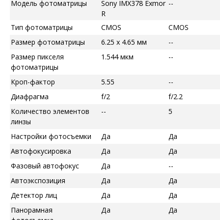
Модель фотоматрицы
Sony IMX378 Exmor
--
R
Тип фотоматрицы
CMOS
CMOS
Размер фотоматрицы
6.25 x 4.65 мм
--
Размер пикселя
1.544 мкм
--
фотоматрицы
Кроп-фактор
5.55
--
Диафрагма
f/2
f/2.2
Количество элементов
--
5
линзы
Настройки фотосъемки
Да
Да
Автофокусировка
Да
Да
Фазовый автофокус
Да
--
Автоэкспозиция
Да
Да
Детектор лиц
Да
Да
Панорамная
Да
Да