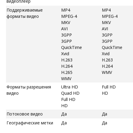
видеоплеер
Поддерживаемые
MP4
MP4
форматы видео
MPEG-4
MPEG-4
MKV
MKV
AVI
AVI
3GPP
3GPP
3GPP
3GPP
QuickTime
QuickTime
Xvid
Xvid
H.263
H.263
H.264
H.264
H.265
WMV
WMV
Форматы разрешения
Ultra HD
Full HD
видео
Quad HD
HD
Full HD
HD
Потоковое видео
Да
Да
Географические метки
Да
Да