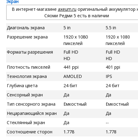
Экран
В интернет-магазине
axeum.ru
оригинальный аккумулятор 
Сяоми Редми 5 есть в наличии
Диагональ экрана
5 in
5.5 in
Разрешение экрана
1920 x 1080
1920 x 1080
пикселей
пикселей
Форматы разрешения
Full HD
Full HD
HD
HD
Плотность пикселей
441 ppi
401 ppi
Технология экрана
AMOLED
IPS
Глубина цвета
24 бит
24 бит
Сенсорный экран
Да
Да
Тип сенсорного экрана
Емкостный
Емкостный
Нецарапающийся экран
Да
Да
Стеклянный экран
Да
--
Соотношение сторон
1.778
1.778