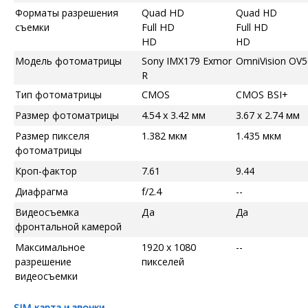
Форматы разрешения
Quad HD
Quad HD
съемки
Full HD
Full HD
HD
HD
Модель фотоматрицы
Sony IMX179 Exmor
OmniVision OV
R
Тип фотоматрицы
CMOS
CMOS BSI+
Размер фотоматрицы
4.54 x 3.42 мм
3.67 x 2.74 мм
Размер пикселя
1.382 мкм
1.435 мкм
фотоматрицы
Кроп-фактор
7.61
9.44
Диафрагма
f/2.4
--
Видеосъемка
Да
Да
фронтальной камерой
Максимальное
1920 x 1080
--
разрешение
пикселей
видеосъемки
SIM-карта и звонки