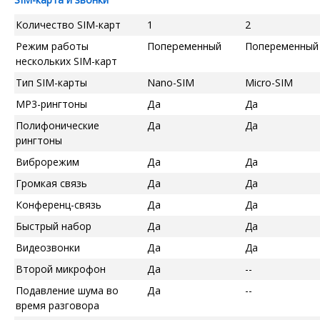
Количество SIM-карт
1
2
Режим работы
Попеременный
Попеременный
нескольких SIM-карт
Тип SIM-карты
Nano-SIM
Micro-SIM
MP3-рингтоны
Да
Да
Полифонические
Да
Да
рингтоны
Виброрежим
Да
Да
Громкая связь
Да
Да
Конференц-связь
Да
Да
Быстрый набор
Да
Да
Видеозвонки
Да
Да
Второй микрофон
Да
--
Подавление шума во
Да
--
время разговора