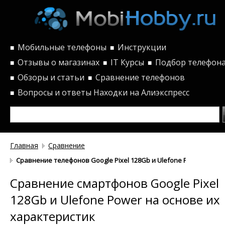
Мобильные телефоны
Инструкции
■
■
Отзывы о магазинах
IT Курсы
Подбор телефон
■
■
■
Обзоры и статьи
Сравнение телефонов
■
■
Вопросы и ответы
Находки на Алиэкспресс
■
Главная
Сравнение
Сравнение телефонов Google Pixel 128Gb и Ulefone Power по ха
Сравнение смартфонов Google Pixel
128Gb и Ulefone Power на основе их
характеристик