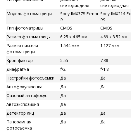
светодиодная
светодиодная
Модель фотоматрицы
Sony IMX378 Exmor
Sony IMX214 E
R
RS
Тип фотоматрицы
CMOS
CMOS
Размер фотоматрицы
6.25 x 4.65 мм
4.69 x 3.52 мм
Размер пикселя
1.544 мкм
1.127 мкм
фотоматрицы
Кроп-фактор
5.55
7.38
Диафрагма
f/2
f/1.8
Настройки фотосъемки
Да
Да
Автофокусировка
Да
Да
Фазовый автофокус
Да
--
Автоэкспозиция
Да
--
Детектор лиц
Да
Да
Панорамная
Да
Да
фотосъемка