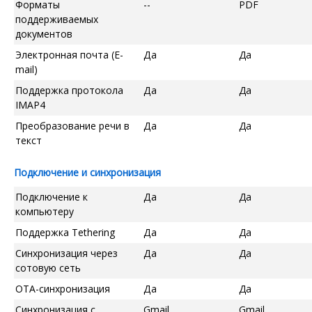
Форматы
--
PDF
поддерживаемых
документов
Электронная почта (E-
Да
Да
mail)
Поддержка протокола
Да
Да
IMAP4
Преобразование речи в
Да
Да
текст
Подключение и синхронизация
Подключение к
Да
Да
компьютеру
Поддержка Tethering
Да
Да
Синхронизация через
Да
Да
сотовую сеть
OTA-синхронизация
Да
Да
Синхронизация с
Gmail
Gmail