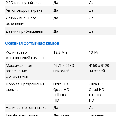
2.5D изогнутый экран
Да
Да
Автоповорот экрана
Да
Да
Датчик внешнего
Да
Да
освещения
Датчик приближения
Да
Да
Основная фото/видео камера
Количество
12.3 Мп
13 Мп
мегапикселей камеры
Максимальное
4676 x 2630
4160 x 3120
разрешение
пикселей
пикселей
фотосъемки
Форматы разрешения
Ultra HD
Ultra HD
съемки
Quad HD
Quad HD
Full HD
Full HD
HD
HD
Наличие фотовспышки
Да
Да
Тип фотовспышки
Двойная
Двойная