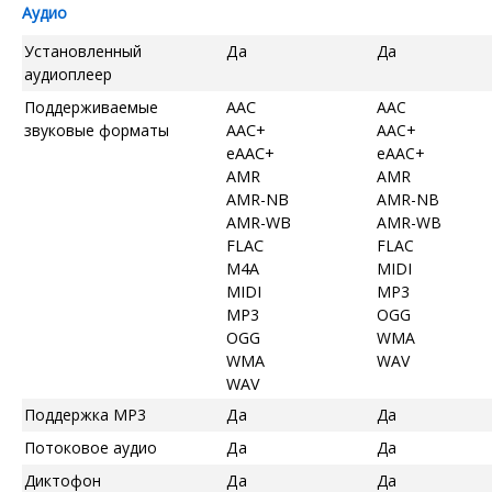
Аудио
Установленный
Да
Да
аудиоплеер
Поддерживаемые
AAC
AAC
звуковые форматы
AAC+
AAC+
eAAC+
eAAC+
AMR
AMR
AMR-NB
AMR-NB
AMR-WB
AMR-WB
FLAC
FLAC
M4A
MIDI
MIDI
MP3
MP3
OGG
OGG
WMA
WMA
WAV
WAV
Поддержка MP3
Да
Да
Потоковое аудио
Да
Да
Диктофон
Да
Да