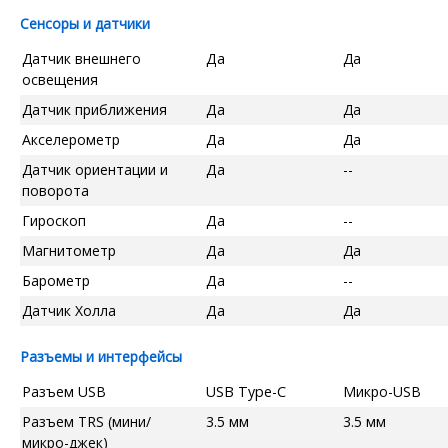
Сенсоры и датчики
Датчик внешнего
Да
Да
освещения
Датчик приближения
Да
Да
Акселерометр
Да
Да
Датчик ориентации и
Да
--
поворота
Гироскоп
Да
--
Магнитометр
Да
Да
Барометр
Да
--
Датчик Холла
Да
Да
Разъемы и интерфейсы
Разъем USB
USB Type-C
Микро-USB
Разъем TRS (мини/
3.5 мм
3.5 мм
микро-джек)