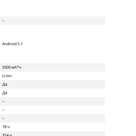
--
Android 5.1
3000 мА*ч
Li-Ion
Да
Да
--
--
--
18 ч
354 ч