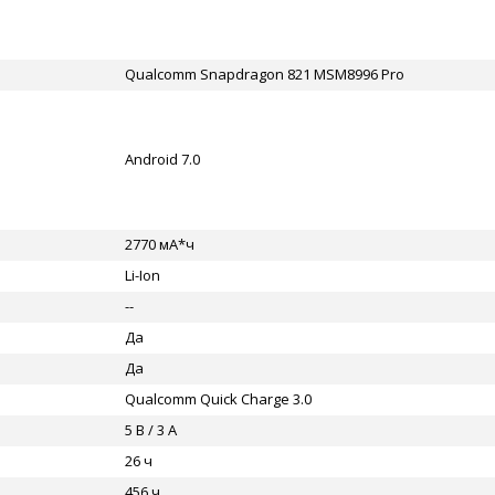
Qualcomm Snapdragon 821 MSM8996 Pro
Android 7.0
2770 мА*ч
Li-Ion
--
Да
Да
Qualcomm Quick Charge 3.0
5 В / 3 А
26 ч
456 ч