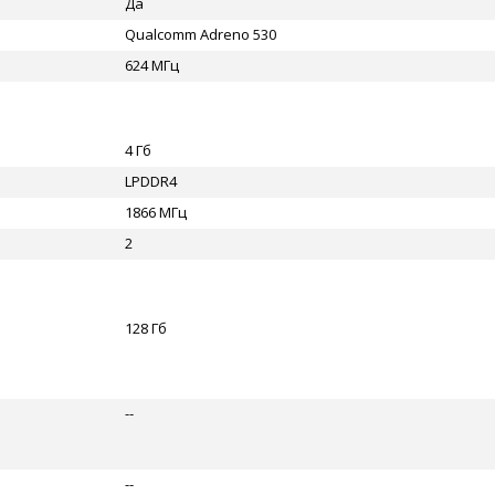
Да
Qualcomm Adreno 530
624 МГц
4 Гб
LPDDR4
1866 МГц
2
128 Гб
--
--