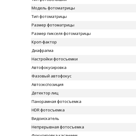
Модель фотоматрицы
Тип фотоматрицы
Размер фотоматрицы
Размер пикселя фотоматрицы
Кроп-фактор
Диафрагма
Настройки фотосъемки
Автофокусировка
Фазовый автофокус
Автоэкспозиция
Детектор лиц
Панорамная фотосъемка
HDR фотосъемка
Видоискатель
Непрерывная фотосъемка
Фокусировка касанием