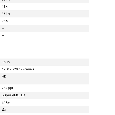
18 ч
354 ч
76 ч
--
--
5.5 in
1280 x 720 пикселей
HD
267 ppi
Super AMOLED
24 бит
Да