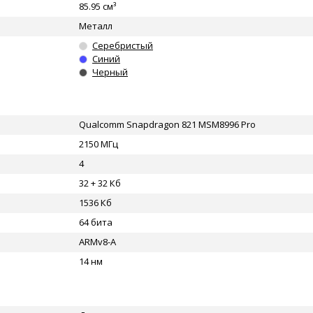
85.95 см³
Металл
Серебристый
Синий
Черный
Qualcomm Snapdragon 821 MSM8996 Pro
2150 МГц
4
32 + 32 Кб
1536 Кб
64 бита
ARMv8-A
14 нм