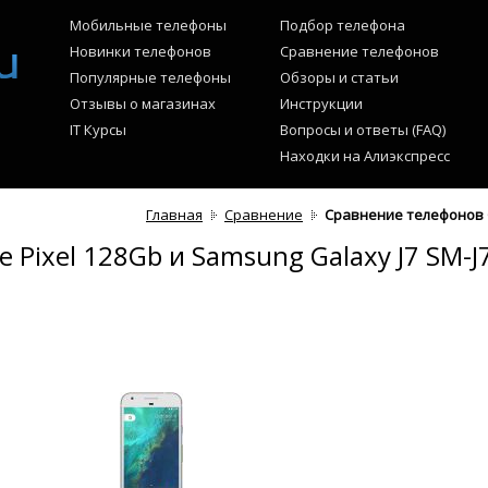
Мобильные телефоны
Подбор телефона
Новинки телефонов
Сравнение телефонов
Популярные телефоны
Обзоры и статьи
Отзывы о магазинах
Инструкции
IT Курсы
Вопросы и ответы (FAQ)
Находки на Алиэкспресс
Главная
Сравнение
Сравнение телефонов G
Pixel 128Gb и Samsung Galaxy J7 SM-J