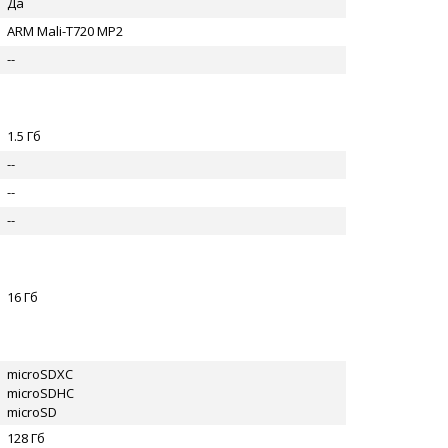
Да
ARM Mali-T720 MP2
--
1.5 Гб
--
--
--
16 Гб
microSDXC
microSDHC
microSD
128 Гб