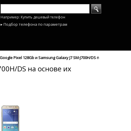
Например: Купить дешевый телефон
▸ Подбор телефона по параметрам
oogle Pixel 128Gb и Samsung Galaxy J7 SM-J700H/DS по характеристик
700H/DS на основе их