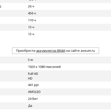
)
26 ч
456 ч
110 ч
13 ч
13 ч
Приобрести
аккумулятор BN4A
на сайте axeum.ru
5 in
1920 x 1080 пикселей
Full HD
HD
441 ppi
AMOLED
24 бит
Да