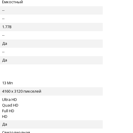
Емкостный
--
--
1.778
--
Да
--
Да
13 Мп
4160 x 3120 пикселей
Ultra HD
Quad HD
Full HD
HD
Да
Светодиодная