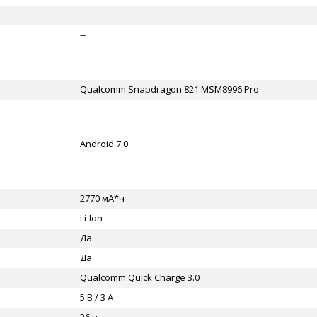
--
--
Qualcomm Snapdragon 821 MSM8996 Pro
Android 7.0
2770 мА*ч
Li-Ion
Да
Да
Qualcomm Quick Charge 3.0
5 В / 3 А