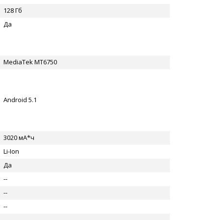
128 Гб
Да
MediaTek MT6750
Android 5.1
3020 мА*ч
Li-Ion
Да
--
--
--