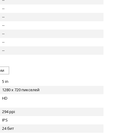
--
--
--
--
--
--
--
ии
5 in
1280 x 720 пикселей
HD
294 ppi
IPS
24 бит