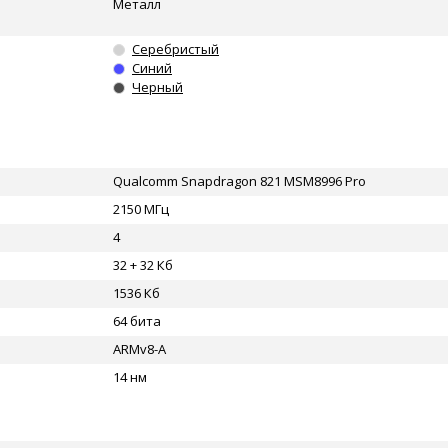
Металл
Серебристый
Синий
Черный
Qualcomm Snapdragon 821 MSM8996 Pro
2150 МГц
4
32 + 32 Кб
1536 Кб
64 бита
ARMv8-A
14 нм