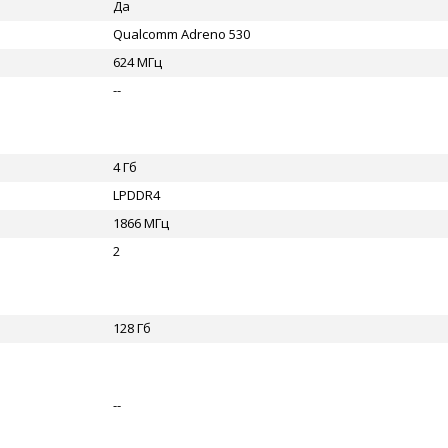
Да
Qualcomm Adreno 530
624 МГц
--
4 Гб
LPDDR4
1866 МГц
2
128 Гб
--