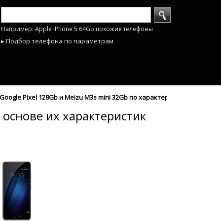
Например: Apple iPhone 5 64Gb похожие телефоны
▸ Подбор телефона по параметрам
oogle Pixel 128Gb и Meizu M3s mini 32Gb по характеристикам - mobyh
 основе их характеристик