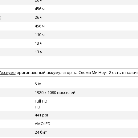
26 ч
456 ч
)
26 ч
456 ч
110 ч
13 ч
13 ч
Аксеуме
оригинальный аккумулятор на Сяоми Ми Ноут 2 есть в налич
5 in
1920 x 1080 пикселей
Full HD
HD
441 ppi
AMOLED
24 бит