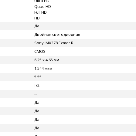
Ultra HD
Quad HD
Full HD
HD
Да
Двойная светодиодная
Sony IMX378 Exmor R
CMOS
6.25 x 4.65 мм
1.544 мкм
5.55
f/2
--
Да
Да
Да
Да