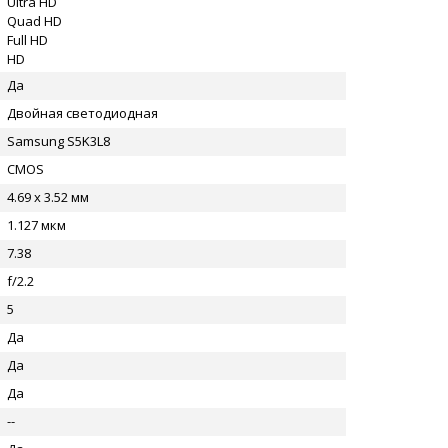
Ultra HD
Quad HD
Full HD
HD
Да
Двойная светодиодная
Samsung S5K3L8
CMOS
4.69 x 3.52 мм
1.127 мкм
7.38
f/2.2
5
Да
Да
Да
--