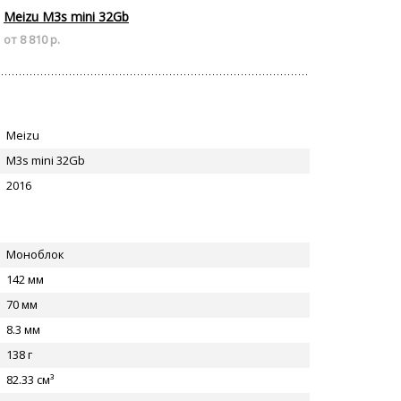
Meizu M3s mini 32Gb
от 8 810 р.
Meizu
M3s mini 32Gb
2016
Моноблок
142 мм
70 мм
8.3 мм
138 г
82.33 см³