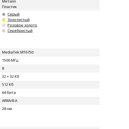
Металл
Пластик
Серый
Золотистый
Розовое золото
Серебристый
MediaTek MT6750
1500 МГц
8
32 + 32 Кб
512 Кб
64 бита
ARMv8-A
28 нм