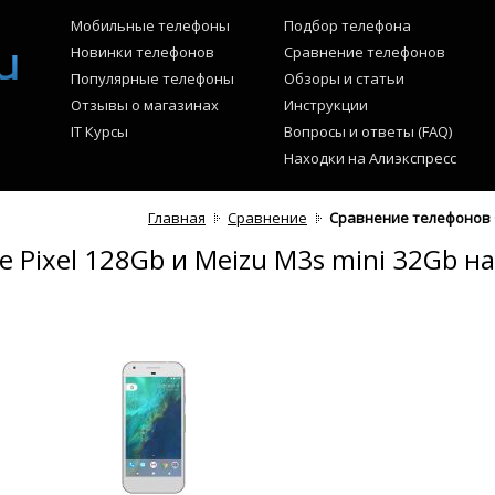
Мобильные телефоны
Подбор телефона
Новинки телефонов
Сравнение телефонов
Популярные телефоны
Обзоры и статьи
Отзывы о магазинах
Инструкции
IT Курсы
Вопросы и ответы (FAQ)
Находки на Алиэкспресс
Главная
Сравнение
Сравнение телефонов G
 Pixel 128Gb и Meizu M3s mini 32Gb на