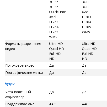
3GPP
3GPP
3GPP
3GPP
QuickTime
Xvid
Xvid
H.263
H.263
H.264
H.264
H.265
H.265
WMV
WMV
Форматы разрешения
Ultra HD
Ultra HD
видео
Quad HD
Quad HD
Full HD
Full HD
HD
HD
Потоковое видео
Да
Да
Географические метки
Да
Да
Аудио
Установленный
Да
Да
аудиоплеер
Поддерживаемые
AAC
AAC