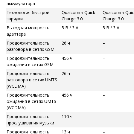
аккумулятора
Технология быстрой
Qualcomm Quick
Qualcomm Quic
зарядки
Charge 3.0
Charge 3.0
Выходная мощность
5 В / 3 А
5 В / 3 А
адаптера
Продолжительность
26 ч
--
разговора в сетях GSM
Продолжительность
456 ч
--
ожидания в сетях GSM
Продолжительность
26 ч
--
разговора в сетях UMTS
(WCDMA)
Продолжительность
456 ч
--
ожидания в сетях UMTS
(WCDMA)
Продолжительность
110 ч
--
прослушивания музыки
Продолжительность
13 ч
--