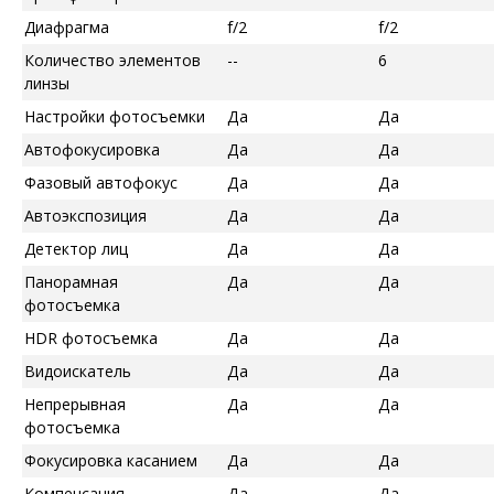
Диафрагма
f/2
f/2
Количество элементов
--
6
линзы
Настройки фотосъемки
Да
Да
Автофокусировка
Да
Да
Фазовый автофокус
Да
Да
Автоэкспозиция
Да
Да
Детектор лиц
Да
Да
Панорамная
Да
Да
фотосъемка
HDR фотосъемка
Да
Да
Видоискатель
Да
Да
Непрерывная
Да
Да
фотосъемка
Фокусировка касанием
Да
Да
Компенсация
Да
Да