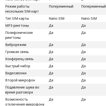
Режим работы
Попеременный
Попеременный
нескольких SIM-карт
Тип SIM-карты
Nano-SIM
Nano-SIM
MP3-рингтоны
Да
Да
Полифонические
Да
Да
рингтоны
Виброрежим
Да
Да
Громкая связь
Да
Да
Конференц-связь
Да
Да
Быстрый набор
Да
Да
Видеозвонки
Да
Да
Второй микрофон
Да
Да
Подавление шума во
Да
Да
время разговора
Возможность
Да
Да
отключения микрофона