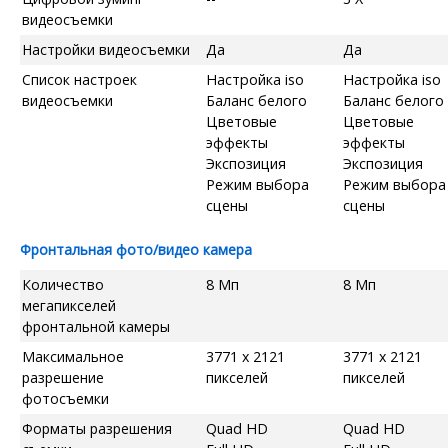
видеосъемки
Настройки видеосъемки
Да
Да
Список настроек
Настройка iso
Настройка iso
видеосъемки
Баланс белого
Баланс белого
Цветовые
Цветовые
эффекты
эффекты
Экспозиция
Экспозиция
Режим выбора
Режим выбора
сцены
сцены
Фронтальная фото/видео камера
Количество
8 Мп
8 Мп
мегапикселей
фронтальной камеры
Максимальное
3771 x 2121
3771 x 2121
разрешение
пикселей
пикселей
фотосъемки
Форматы разрешения
Quad HD
Quad HD