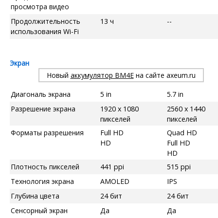
просмотра видео
Продолжительность
13 ч
--
использования Wi-Fi
Экран
Новый
аккумулятор BM4E
на сайте axeum.ru
Диагональ экрана
5 in
5.7 in
Разрешение экрана
1920 x 1080
2560 x 1440
пикселей
пикселей
Форматы разрешения
Full HD
Quad HD
HD
Full HD
HD
Плотность пикселей
441 ppi
515 ppi
Технология экрана
AMOLED
IPS
Глубина цвета
24 бит
24 бит
Сенсорный экран
Да
Да