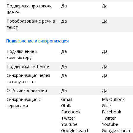
Поддержка протокола
Да
Да
IMAP4
Преобразование речи в
Да
Да
текст
Подключение и синхронизация
Подключение к
Да
Да
компьютеру
Поддержка Tethering
Да
Да
Синхронизация через
Да
Да
сотовую сеть
OTA-синхронизация
Да
Да
Синхронизация с
Gmail
MS Outlook
сервисами
Gtalk
Gtalk
Facebook
Facebook
Twitter
Twitter
Youtube
Youtube
Google search
Google search