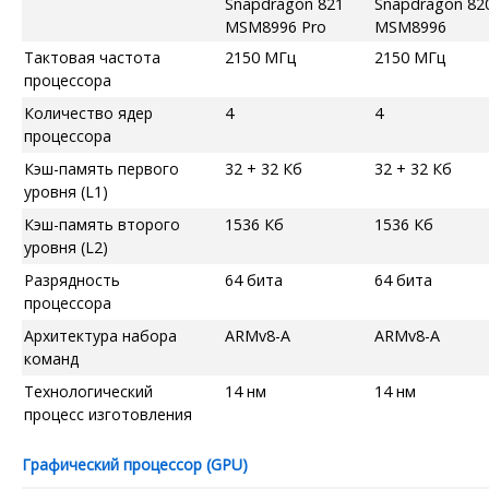
Snapdragon 821
Snapdragon 82
MSM8996 Pro
MSM8996
Тактовая частота
2150 МГц
2150 МГц
процессора
Количество ядер
4
4
процессора
Кэш-память первого
32 + 32 Кб
32 + 32 Кб
уровня (L1)
Кэш-память второго
1536 Кб
1536 Кб
уровня (L2)
Разрядность
64 бита
64 бита
процессора
Архитектура набора
ARMv8-A
ARMv8-A
команд
Технологический
14 нм
14 нм
процесс изготовления
Графический процессор (GPU)