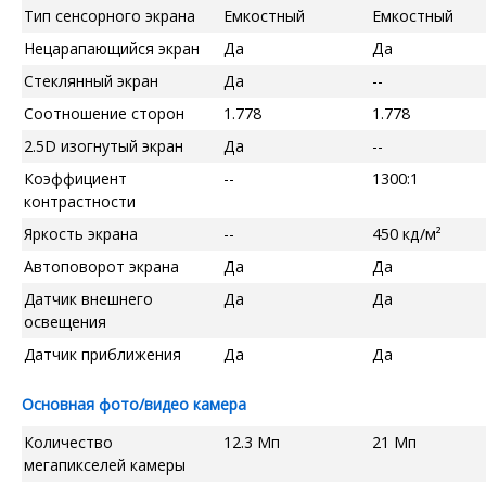
Тип сенсорного экрана
Емкостный
Емкостный
Нецарапающийся экран
Да
Да
Стеклянный экран
Да
--
Соотношение сторон
1.778
1.778
2.5D изогнутый экран
Да
--
Коэффициент
--
1300:1
контрастности
Яркость экрана
--
450 кд/м²
Автоповорот экрана
Да
Да
Датчик внешнего
Да
Да
освещения
Датчик приближения
Да
Да
Основная фото/видео камера
Количество
12.3 Мп
21 Мп
мегапикселей камеры