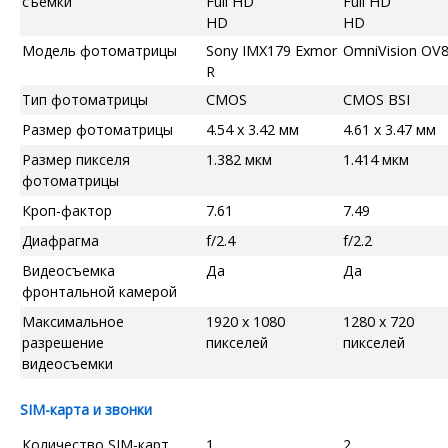
съемки
Full HD
Full HD
HD
HD
Модель фотоматрицы
Sony IMX179 Exmor
OmniVision OV
R
Тип фотоматрицы
CMOS
CMOS BSI
Размер фотоматрицы
4.54 x 3.42 мм
4.61 x 3.47 мм
Размер пикселя
1.382 мкм
1.414 мкм
фотоматрицы
Кроп-фактор
7.61
7.49
Диафрагма
f/2.4
f/2.2
Видеосъемка
Да
Да
фронтальной камерой
Максимальное
1920 x 1080
1280 x 720
разрешение
пикселей
пикселей
видеосъемки
SIM-карта и звонки
Количество SIM-карт
1
2