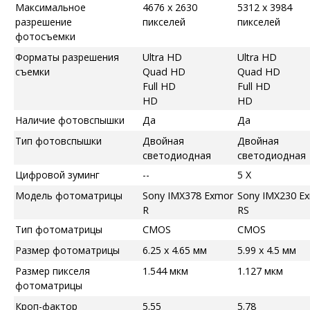
Максимальное
4676 x 2630
5312 x 3984
разрешение
пикселей
пикселей
фотосъемки
Форматы разрешения
Ultra HD
Ultra HD
съемки
Quad HD
Quad HD
Full HD
Full HD
HD
HD
Наличие фотовспышки
Да
Да
Тип фотовспышки
Двойная
Двойная
светодиодная
светодиодная
Цифровой зуминг
--
5 X
Модель фотоматрицы
Sony IMX378 Exmor
Sony IMX230 E
R
RS
Тип фотоматрицы
CMOS
CMOS
Размер фотоматрицы
6.25 x 4.65 мм
5.99 x 4.5 мм
Размер пикселя
1.544 мкм
1.127 мкм
фотоматрицы
Кроп-фактор
5.55
5.78