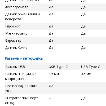
Акселерометр
Да
Да
Датчик ориентации и
Да
Да
поворота
Гироскоп
Да
Да
Магнитометр
Да
Да
Барометр
Да
--
Датчик Холла
Да
Да
Разъемы и интерфейсы
Разъем USB
USB Type-C
USB Type-C
Разъем TRS (мини/
3.5 мм
3.5 мм
микро-джек)
Беспроводная связь
Да
--
NFC
Инфракрасный порт
--
Да
(IrDA)