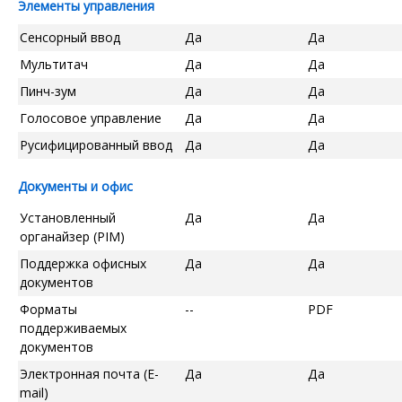
Элементы управления
Сенсорный ввод
Да
Да
Мультитач
Да
Да
Пинч-зум
Да
Да
Голосовое управление
Да
Да
Русифицированный ввод
Да
Да
Документы и офис
Установленный
Да
Да
органайзер (PIM)
Поддержка офисных
Да
Да
документов
Форматы
--
PDF
поддерживаемых
документов
Электронная почта (E-
Да
Да
mail)