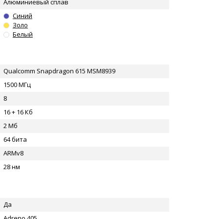
Алюминиевый сплав
Синий
Золо
Белый
Qualcomm Snapdragon 615 MSM8939
1500 МГц
8
16 + 16 Кб
2 Мб
64 бита
ARMv8
28 нм
Да
Adreno 405