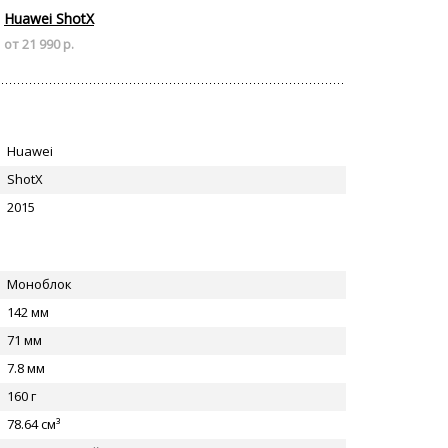
Huawei ShotX
от 21 990 р.
Huawei
ShotX
2015
Моноблок
142 мм
71 мм
7.8 мм
160 г
78.64 см³