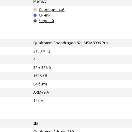
Металл
Серебристый
Синий
Черный
Qualcomm Snapdragon 821 MSM8996 Pro
2150 МГц
4
32 + 32 Кб
1536 Кб
64 бита
ARMv8-A
14 нм
Да
Qualcomm Adreno 530