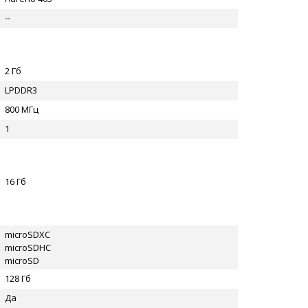
--
2 Гб
LPDDR3
800 МГц
1
16 Гб
microSDXC
microSDHC
microSD
128 Гб
Да