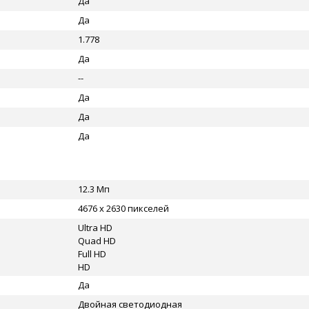
Да
Да
1.778
Да
--
Да
Да
Да
12.3 Мп
4676 x 2630 пикселей
Ultra HD
Quad HD
Full HD
HD
Да
Двойная светодиодная