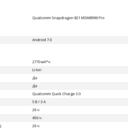
Qualcomm Snapdragon 821 MSM8996 Pro
Android 7.0
2770 мА*ч
Li-Ion
Да
Да
Qualcomm Quick Charge 3.0
5 В / 3 А
26 ч
456 ч
)
26 ч