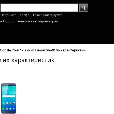
Например: Телефоны люкс класса купить
▸ Подбор телефона по параметрам
oogle Pixel 128Gb и Huawei ShotX по характеристикам - mobyhobby.r
е их характеристик