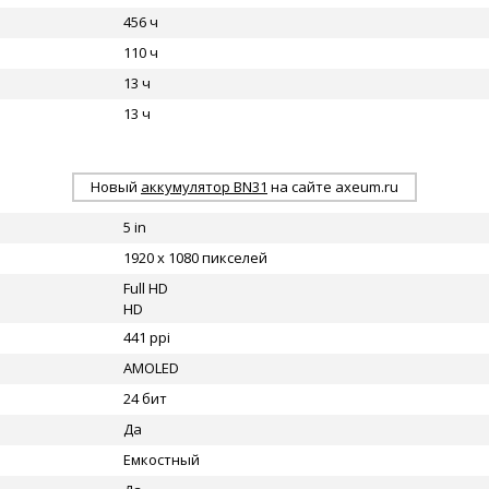
456 ч
110 ч
13 ч
13 ч
Новый
аккумулятор BN31
на сайте axeum.ru
5 in
1920 x 1080 пикселей
Full HD
HD
441 ppi
AMOLED
24 бит
Да
Емкостный