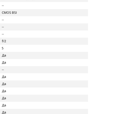
--
CMOS BSI
--
--
--
f/2
5
Да
Да
--
Да
Да
Да
Да
Да
Да