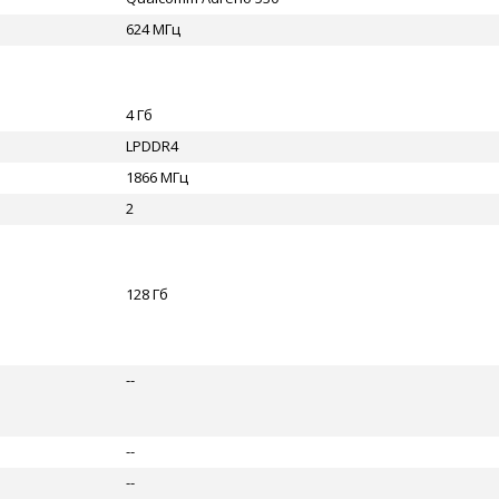
624 МГц
4 Гб
LPDDR4
1866 МГц
2
128 Гб
--
--
--