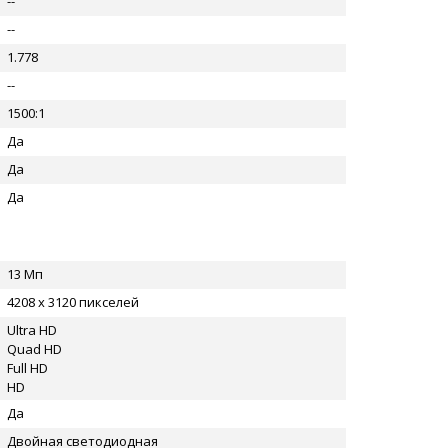
--
--
1.778
--
1500:1
Да
Да
Да
13 Мп
4208 x 3120 пикселей
Ultra HD
Quad HD
Full HD
HD
Да
Двойная светодиодная