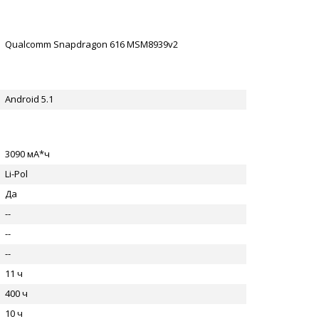
Qualcomm Snapdragon 616 MSM8939v2
Android 5.1
3090 мА*ч
Li-Pol
Да
--
--
--
11 ч
400 ч
10 ч