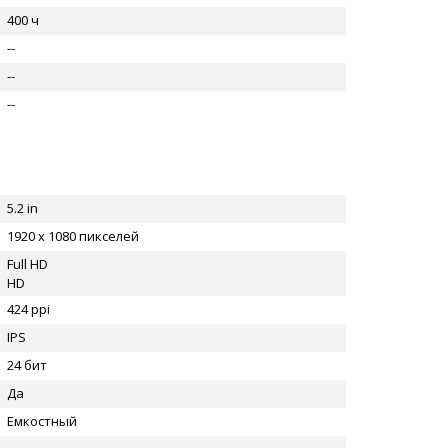
400 ч
--
--
--
5.2 in
1920 x 1080 пикселей
Full HD
HD
424 ppi
IPS
24 бит
Да
Емкостный