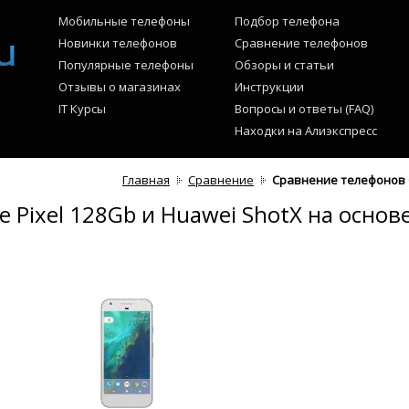
Мобильные телефоны
Подбор телефона
Новинки телефонов
Сравнение телефонов
Популярные телефоны
Обзоры и статьи
Отзывы о магазинах
Инструкции
IT Курсы
Вопросы и ответы (FAQ)
Находки на Алиэкспресс
Главная
Сравнение
Сравнение телефонов G
 Pixel 128Gb и Huawei ShotX на основ