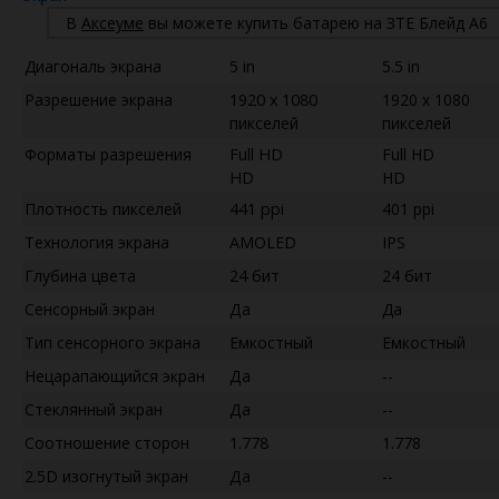
В
Аксеуме
вы можете купить батарею на ЗТЕ Блейд А6
Диагональ экрана
5 in
5.5 in
Разрешение экрана
1920 x 1080
1920 x 1080
пикселей
пикселей
Форматы разрешения
Full HD
Full HD
HD
HD
Плотность пикселей
441 ppi
401 ppi
Технология экрана
AMOLED
IPS
Глубина цвета
24 бит
24 бит
Сенсорный экран
Да
Да
Тип сенсорного экрана
Емкостный
Емкостный
Нецарапающийся экран
Да
--
Стеклянный экран
Да
--
Соотношение сторон
1.778
1.778
2.5D изогнутый экран
Да
--