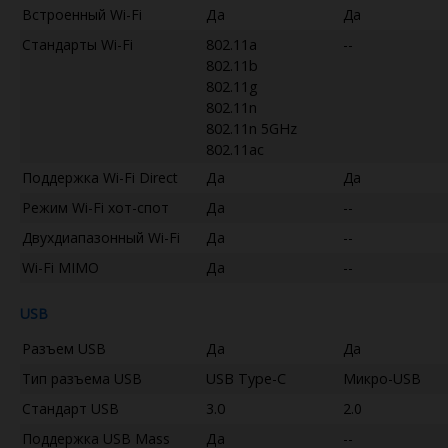
Встроенный Wi-Fi
Да
Да
Стандарты Wi-Fi
802.11a
--
802.11b
802.11g
802.11n
802.11n 5GHz
802.11ac
Поддержка Wi-Fi Direct
Да
Да
Режим Wi-Fi хот-спот
Да
--
Двухдиапазонный Wi-Fi
Да
--
Wi-Fi MIMO
Да
--
USB
Разъем USB
Да
Да
Тип разъема USB
USB Type-C
Микро-USB
Стандарт USB
3.0
2.0
Поддержка USB Mass
Да
--