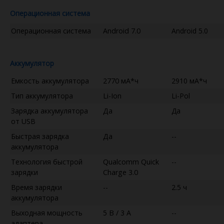
Операционная система
Операционная система
Android 7.0
Android 5.0
Аккумулятор
Емкость аккумулятора
2770 мА*ч
2910 мА*ч
Тип аккумулятора
Li-Ion
Li-Pol
Зарядка аккумулятора
Да
Да
от USB
Быстрая зарядка
Да
--
аккумулятора
Технология быстрой
Qualcomm Quick
--
зарядки
Charge 3.0
Время зарядки
--
2.5 ч
аккумулятора
Выходная мощность
5 В / 3 А
--
адаптера