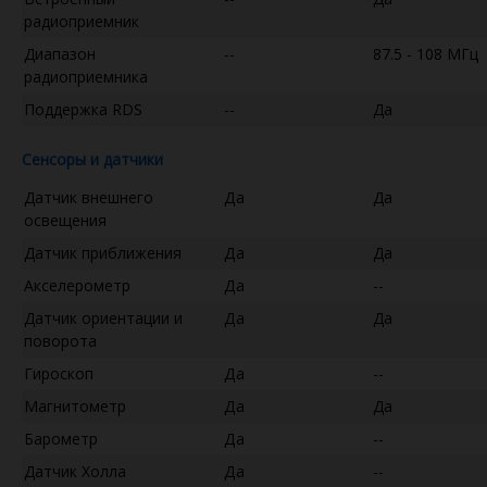
радиоприемник
Диапазон
--
87.5 - 108 МГц
радиоприемника
Поддержка RDS
--
Да
Сенсоры и датчики
Датчик внешнего
Да
Да
освещения
Датчик приближения
Да
Да
Акселерометр
Да
--
Датчик ориентации и
Да
Да
поворота
Гироскоп
Да
--
Магнитометр
Да
Да
Барометр
Да
--
Датчик Холла
Да
--