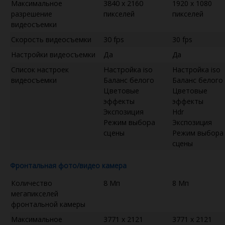
Максимальное
3840 x 2160
1920 x 1080
разрешение
пикселей
пикселей
видеосъемки
Скорость видеосъемки
30 fps
30 fps
Настройки видеосъемки
Да
Да
Список настроек
Настройка iso
Настройка iso
видеосъемки
Баланс белого
Баланс белого
Цветовые
Цветовые
эффекты
эффекты
Экспозиция
Hdr
Режим выбора
Экспозиция
сцены
Режим выбора
сцены
Фронтальная фото/видео камера
Количество
8 Мп
8 Мп
мегапикселей
фронтальной камеры
Максимальное
3771 x 2121
3771 x 2121