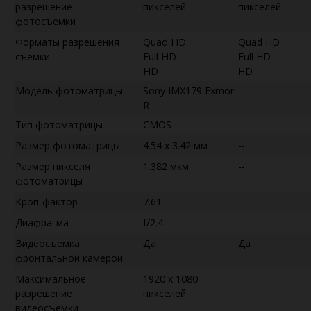
разрешение
пикселей
пикселей
фотосъемки
Форматы разрешения
Quad HD
Quad HD
съемки
Full HD
Full HD
HD
HD
Модель фотоматрицы
Sony IMX179 Exmor
--
R
Тип фотоматрицы
CMOS
--
Размер фотоматрицы
4.54 x 3.42 мм
--
Размер пикселя
1.382 мкм
--
фотоматрицы
Кроп-фактор
7.61
--
Диафрагма
f/2.4
--
Видеосъемка
Да
Да
фронтальной камерой
Максимальное
1920 x 1080
--
разрешение
пикселей
видеосъемки