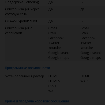
Поддержка Tethering
Да
--
Синхронизация через
Да
Да
сотовую сеть
OTA-синхронизация
Да
--
Синхронизация с
Gmail
Gmail
сервисами
Gtalk
Gtalk
Facebook
Facebook
Twitter
Twitter
Youtube
Youtube
Google search
Google search
Google maps
Google maps
Программные возможности
Установленный браузер
HTML
HTML
HTML5
WAP
CSS3
WAP
Прием и передача коротких сообщений