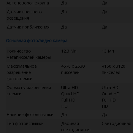
Автоповорот экрана
Да
Да
Датчик внешнего
Да
Да
освещения
Датчик приближения
Да
Да
Основная фото/видео камера
Количество
12.3 Мп
13 Мп
мегапикселей камеры
Максимальное
4676 x 2630
4160 x 3120
разрешение
пикселей
пикселей
фотосъемки
Форматы разрешения
Ultra HD
Ultra HD
съемки
Quad HD
Quad HD
Full HD
Full HD
HD
HD
Наличие фотовспышки
Да
Да
Тип фотовспышки
Двойная
Светодиодная
светодиодная