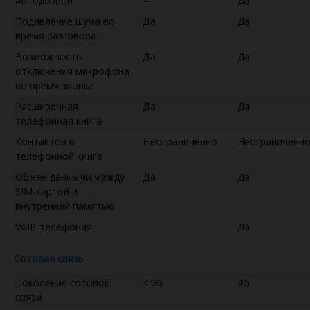
Автодозвон
--
Да
Подавление шума во
Да
Да
время разговора
Возможность
Да
Да
отключения микрофона
во время звонка
Расширенная
Да
Да
телефонная книга
Контактов в
Неограниченно
Неограниченн
телефонной книге
Обмен данными между
Да
Да
SIM-картой и
внутренней памятью
VoIP-телефония
--
Да
Сотовая связь
Поколение сотовой
4.5G
4G
связи