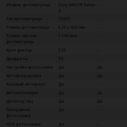
Модель фотоматрицы
Sony IMX378 Exmor
--
R
Тип фотоматрицы
CMOS
--
Размер фотоматрицы
6.25 x 4.65 мм
--
Размер пикселя
1.544 мкм
--
фотоматрицы
Кроп-фактор
5.55
--
Диафрагма
f/2
--
Настройки фотосъемки
Да
Да
Автофокусировка
Да
Да
Фазовый автофокус
Да
--
Автоэкспозиция
Да
Да
Детектор лиц
Да
Да
Панорамная
Да
--
фотосъемка
HDR фотосъемка
Да
--