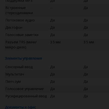
Поддержка MP3
Да
Да
Встроенные
--
Да
стереодинамики
Потоковое аудио
Да
Да
Диктофон
Да
Да
Голосовые заметки
Да
Да
Разъем TRS (мини/
3.5 мм
3.5 мм
микро-джек)
Элементы управления
Сенсорный ввод
Да
Да
Мультитач
Да
Да
Пинч-зум
Да
Да
Голосовое управление
Да
Да
Русифицированный ввод
Да
Да
Документы и офис