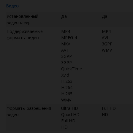
Видео
Установленный
Да
Да
видеоплеер
Поддерживаемые
MP4
MP4
форматы видео
MPEG-4
AVI
MKV
3GPP
AVI
WMV
3GPP
3GPP
QuickTime
Xvid
H.263
H.264
H.265
WMV
Форматы разрешения
Ultra HD
Full HD
видео
Quad HD
HD
Full HD
HD