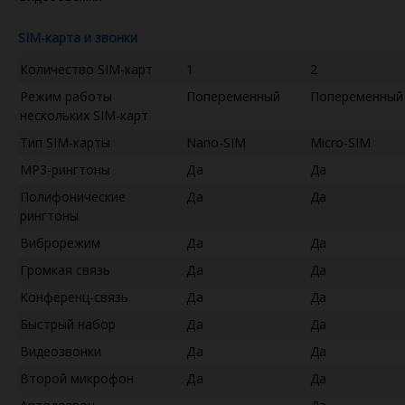
SIM-карта и звонки
Количество SIM-карт
1
2
Режим работы
Попеременный
Попеременный
нескольких SIM-карт
Тип SIM-карты
Nano-SIM
Micro-SIM
MP3-рингтоны
Да
Да
Полифонические
Да
Да
рингтоны
Виброрежим
Да
Да
Громкая связь
Да
Да
Конференц-связь
Да
Да
Быстрый набор
Да
Да
Видеозвонки
Да
Да
Второй микрофон
Да
Да