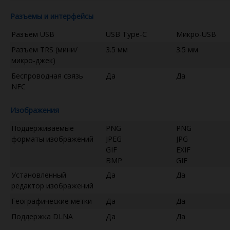
Разъемы и интерфейсы
Разъем USB
USB Type-C
Микро-USB
Разъем TRS (мини/
3.5 мм
3.5 мм
микро-джек)
Беспроводная связь
Да
Да
NFC
Изображения
Поддерживаемые
PNG
PNG
форматы изображений
JPEG
JPG
GIF
EXIF
BMP
GIF
Установленный
Да
Да
редактор изображений
Географические метки
Да
Да
Поддержка DLNA
Да
Да