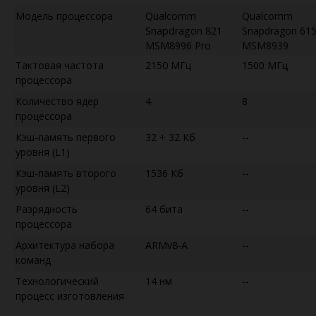
Модель процессора
Qualcomm
Qualcomm
Snapdragon 821
Snapdragon 61
MSM8996 Pro
MSM8939
Тактовая частота
2150 МГц
1500 МГц
процессора
Количество ядер
4
8
процессора
Кэш-память первого
32 + 32 Кб
--
уровня (L1)
Кэш-память второго
1536 Кб
--
уровня (L2)
Разрядность
64 бита
--
процессора
Архитектура набора
ARMv8-A
--
команд
Технологический
14 нм
--
процесс изготовления