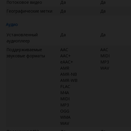
Потоковое видео
Да
Да
Географические метки
Да
Да
Аудио
Установленный
Да
Да
аудиоплеер
Поддерживаемые
AAC
AAC
звуковые форматы
AAC+
MIDI
eAAC+
MP3
AMR
WAV
AMR-NB
AMR-WB
FLAC
M4A
MIDI
MP3
OGG
WMA
WAV