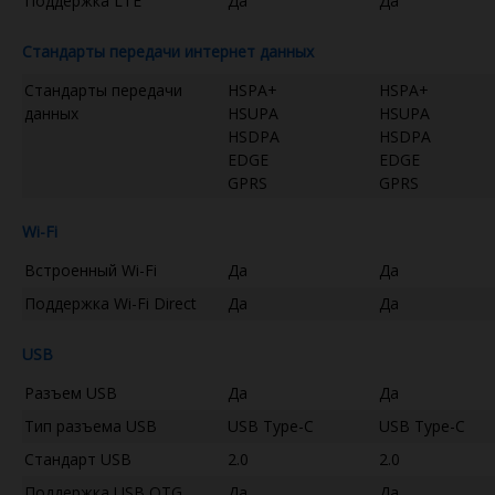
Поддержка LTE
Да
Да
Стандарты передачи интернет данных
Стандарты передачи
HSPA+
HSPA+
данных
HSUPA
HSUPA
HSDPA
HSDPA
EDGE
EDGE
GPRS
GPRS
Wi-Fi
Встроенный Wi-Fi
Да
Да
Поддержка Wi-Fi Direct
Да
Да
USB
Разъем USB
Да
Да
Тип разъема USB
USB Type-C
USB Type-C
Стандарт USB
2.0
2.0
Поддержка USB OTG
Да
Да