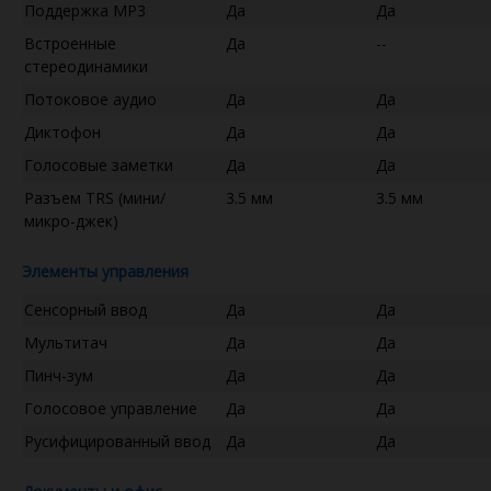
Поддержка MP3
Да
Да
Встроенные
Да
--
стереодинамики
Потоковое аудио
Да
Да
Диктофон
Да
Да
Голосовые заметки
Да
Да
Разъем TRS (мини/
3.5 мм
3.5 мм
микро-джек)
Элементы управления
Сенсорный ввод
Да
Да
Мультитач
Да
Да
Пинч-зум
Да
Да
Голосовое управление
Да
Да
Русифицированный ввод
Да
Да