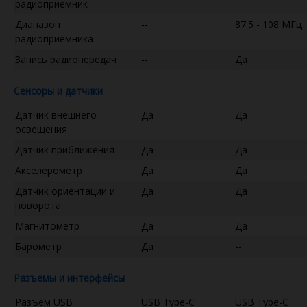
радиоприемник
Диапазон
--
87.5 - 108 МГц
радиоприемника
Запись радиопередач
--
Да
Сенсоры и датчики
Датчик внешнего
Да
Да
освещения
Датчик приближения
Да
Да
Акселерометр
Да
Да
Датчик ориентации и
Да
Да
поворота
Магнитометр
Да
Да
Барометр
Да
--
Разъемы и интерфейсы
Разъем USB
USB Type-C
USB Type-C