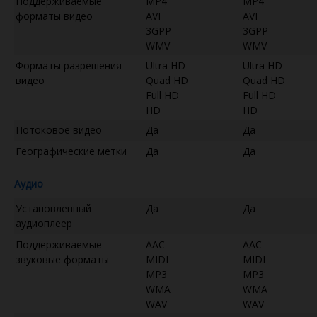
Поддерживаемые
MP4
MP4
форматы видео
AVI
AVI
3GPP
3GPP
WMV
WMV
Форматы разрешения
Ultra HD
Ultra HD
видео
Quad HD
Quad HD
Full HD
Full HD
HD
HD
Потоковое видео
Да
Да
Географические метки
Да
Да
Аудио
Установленный
Да
Да
аудиоплеер
Поддерживаемые
AAC
AAC
звуковые форматы
MIDI
MIDI
MP3
MP3
WMA
WMA
WAV
WAV