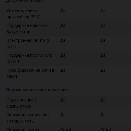
Документы и офис
Установленный
Да
Да
органайзер (PIM)
Поддержка офисных
Да
Да
документов
Электронная почта (E-
Да
Да
mail)
Поддержка протокола
Да
Да
IMAP4
Преобразование речи в
Да
Да
текст
Подключение и синхронизация
Подключение к
Да
Да
компьютеру
Синхронизация через
Да
Да
сотовую сеть
Синхронизация с
Gmail
Gmail