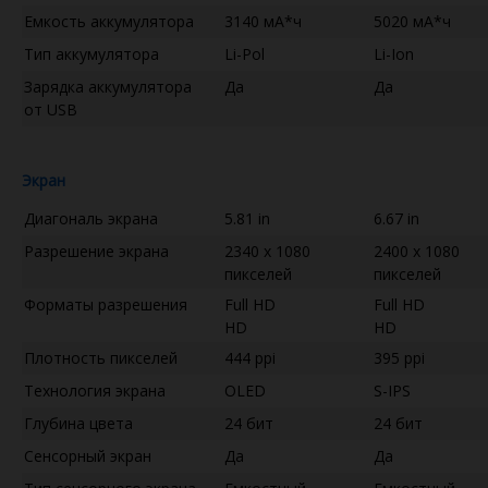
Емкость аккумулятора
3140 мА*ч
5020 мА*ч
Тип аккумулятора
Li-Pol
Li-Ion
Зарядка аккумулятора
Да
Да
от USB
Экран
Диагональ экрана
5.81 in
6.67 in
Разрешение экрана
2340 x 1080
2400 x 1080
пикселей
пикселей
Форматы разрешения
Full HD
Full HD
HD
HD
Плотность пикселей
444 ppi
395 ppi
Технология экрана
OLED
S-IPS
Глубина цвета
24 бит
24 бит
Сенсорный экран
Да
Да