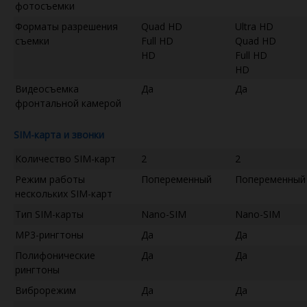
фотосъемки
Форматы разрешения
Quad HD
Ultra HD
съемки
Full HD
Quad HD
HD
Full HD
HD
Видеосъемка
Да
Да
фронтальной камерой
SIM-карта и звонки
Количество SIM-карт
2
2
Режим работы
Попеременный
Попеременный
нескольких SIM-карт
Тип SIM-карты
Nano-SIM
Nano-SIM
MP3-рингтоны
Да
Да
Полифонические
Да
Да
рингтоны
Виброрежим
Да
Да