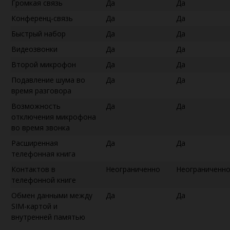
Громкая связь
Да
Да
Конференц-связь
Да
Да
Быстрый набор
Да
Да
Видеозвонки
Да
Да
Второй микрофон
Да
Да
Подавление шума во
Да
Да
время разговора
Возможность
Да
Да
отключения микрофона
во время звонка
Расширенная
Да
Да
телефонная книга
Контактов в
Неограниченно
Неограниченн
телефонной книге
Обмен данными между
Да
Да
SIM-картой и
внутренней памятью