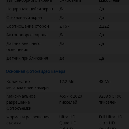
Тип сенсорного экрана
Емкостный
Емкостный
Нецарапающийся экран
Да
Да
Стеклянный экран
Да
Да
Соотношение сторон
2.167
2.222
Автоповорот экрана
Да
Да
Датчик внешнего
Да
Да
освещения
Датчик приближения
Да
Да
Основная фото/видео камера
Количество
12.2 Мп
48 Мп
мегапикселей камеры
Максимальное
4657 x 2620
9238 x 5196
разрешение
пикселей
пикселей
фотосъемки
Форматы разрешения
Ultra HD
Full Ultra HD
съемки
Quad HD
Ultra HD
Full HD
Quad HD