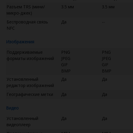
Разъем TRS (мини/
3.5 мм
3.5 мм
микро-джек)
Беспроводная связь
Да
--
NFC
Изображения
Поддерживаемые
PNG
PNG
форматы изображений
JPEG
JPEG
GIF
GIF
BMP
BMP
Установленный
Да
Да
редактор изображений
Географические метки
Да
Да
Видео
Установленный
Да
Да
видеоплеер