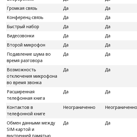
Громкая связь
Да
Да
Конференц-связь
Да
Да
Быстрый набор
Да
Да
Видеозвонки
Да
Да
Второй микрофон
Да
Да
Подавление шума во
Да
Да
время разговора
Возможность
Да
Да
отключения микрофона
во время звонка
Расширенная
Да
Да
телефонная книга
Контактов в
Неограниченно
Неограниченн
телефонной книге
Обмен данными между
Да
Да
SIM-картой и
внутренней памятью