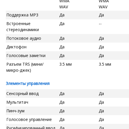
WMA
WMA
WAV
WAV
Поддержка MP3
Да
Да
Встроенные
Да
--
стереодинамики
Потоковое аудио
Да
Да
Диктофон
Да
Да
Голосовые заметки
Да
Да
Разъем TRS (мини/
3.5 мм
3.5 мм
микро-джек)
Элементы управления
Сенсорный ввод
Да
Да
Мультитач
Да
Да
Пинч-зум
Да
Да
Голосовое управление
Да
Да
Русифицированный ввод
Да
Да