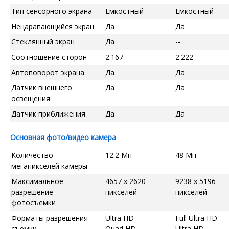
Тип сенсорного экрана
Емкостный
Емкостный
Нецарапающийся экран
Да
Да
Стеклянный экран
Да
--
Соотношение сторон
2.167
2.222
Автоповорот экрана
Да
Да
Датчик внешнего
Да
Да
освещения
Датчик приближения
Да
Да
Основная фото/видео камера
Количество
12.2 Мп
48 Мп
мегапикселей камеры
Максимальное
4657 x 2620
9238 x 5196
разрешение
пикселей
пикселей
фотосъемки
Форматы разрешения
Ultra HD
Full Ultra HD
съемки
Quad HD
Ultra HD