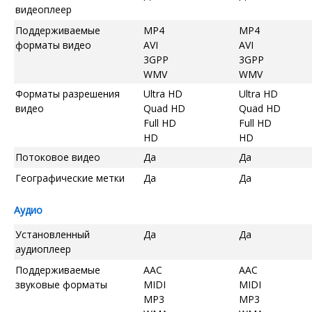
видеоплеер
Поддерживаемые
MP4
MP4
форматы видео
AVI
AVI
3GPP
3GPP
WMV
WMV
Форматы разрешения
Ultra HD
Ultra HD
видео
Quad HD
Quad HD
Full HD
Full HD
HD
HD
Потоковое видео
Да
Да
Географические метки
Да
Да
Аудио
Установленный
Да
Да
аудиоплеер
Поддерживаемые
AAC
AAC
звуковые форматы
MIDI
MIDI
MP3
MP3