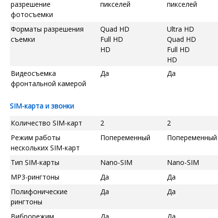
разрешение
пикселей
пикселей
фотосъемки
Форматы разрешения
Quad HD
Ultra HD
съемки
Full HD
Quad HD
HD
Full HD
HD
Видеосъемка
Да
Да
фронтальной камерой
SIM-карта и звонки
Количество SIM-карт
2
2
Режим работы
Попеременный
Попеременный
нескольких SIM-карт
Тип SIM-карты
Nano-SIM
Nano-SIM
MP3-рингтоны
Да
Да
Полифонические
Да
Да
рингтоны
Виброрежим
Да
Да