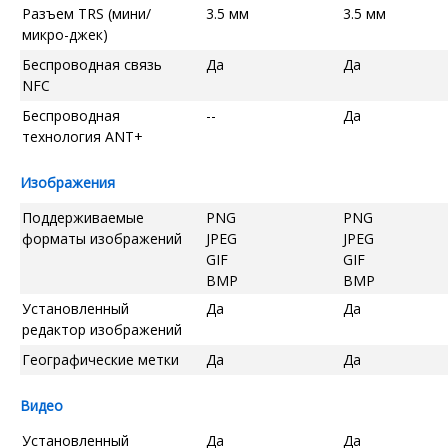
Разъем TRS (мини/
3.5 мм
3.5 мм
микро-джек)
Беспроводная связь
Да
Да
NFC
Беспроводная
--
Да
технология ANT+
Изображения
Поддерживаемые
PNG
PNG
форматы изображений
JPEG
JPEG
GIF
GIF
BMP
BMP
Установленный
Да
Да
редактор изображений
Географические метки
Да
Да
Видео
Установленный
Да
Да