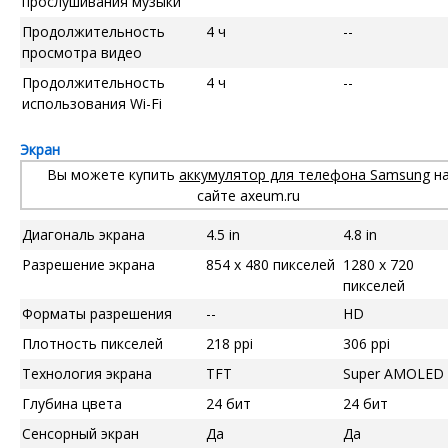
прослушивания музыки
Продолжительность
4 ч
--
просмотра видео
Продолжительность
4 ч
--
использования Wi-Fi
Экран
Вы можете купить
аккумулятор для телефона Samsung
н
сайте axeum.ru
Диагональ экрана
4.5 in
4.8 in
Разрешение экрана
854 x 480 пикселей
1280 x 720
пикселей
Форматы разрешения
--
HD
Плотность пикселей
218 ppi
306 ppi
Технология экрана
TFT
Super AMOLED
Глубина цвета
24 бит
24 бит
Сенсорный экран
Да
Да