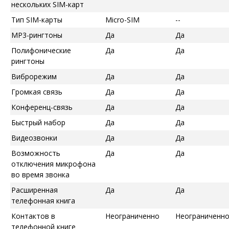
нескольких SIM-карт
Тип SIM-карты
Micro-SIM
--
MP3-рингтоны
Да
Да
Полифонические
Да
Да
рингтоны
Виброрежим
Да
Да
Громкая связь
Да
Да
Конференц-связь
Да
Да
Быстрый набор
Да
Да
Видеозвонки
Да
Да
Возможность
Да
Да
отключения микрофона
во время звонка
Расширенная
Да
Да
телефонная книга
Контактов в
Неограниченно
Неограниченн
телефонной книге