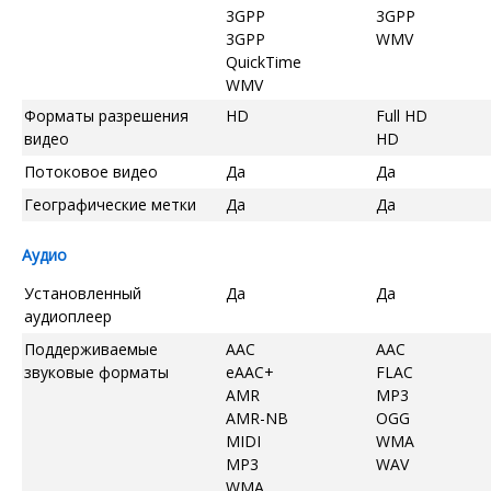
3GPP
3GPP
3GPP
WMV
QuickTime
WMV
Форматы разрешения
HD
Full HD
видео
HD
Потоковое видео
Да
Да
Географические метки
Да
Да
Аудио
Установленный
Да
Да
аудиоплеер
Поддерживаемые
AAC
AAC
звуковые форматы
eAAC+
FLAC
AMR
MP3
AMR-NB
OGG
MIDI
WMA
MP3
WAV
WMA