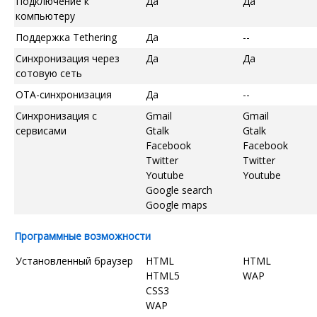
Подключение к
Да
Да
компьютеру
Поддержка Tethering
Да
--
Синхронизация через
Да
Да
сотовую сеть
OTA-синхронизация
Да
--
Синхронизация с
Gmail
Gmail
сервисами
Gtalk
Gtalk
Facebook
Facebook
Twitter
Twitter
Youtube
Youtube
Google search
Google maps
Программные возможности
Установленный браузер
HTML
HTML
HTML5
WAP
CSS3
WAP