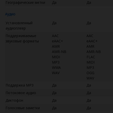
Географические метки
Да
Да
Аудио
Установленный
Да
Да
аудиоплеер
Поддерживаемые
AAC
AAC
звуковые форматы
eAAC+
eAAC+
AMR
AMR
AMR-NB
AMR-NB
MIDI
FLAC
MP3
MIDI
WMA
MP3
WAV
OGG
WAV
Поддержка MP3
Да
Да
Потоковое аудио
Да
Да
Диктофон
Да
Да
Голосовые заметки
Да
Да