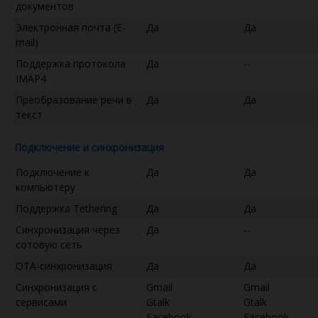
документов
Электронная почта (E-
Да
Да
mail)
Поддержка протокола
Да
--
IMAP4
Преобразование речи в
Да
Да
текст
Подключение и синхронизация
Подключение к
Да
Да
компьютеру
Поддержка Tethering
Да
Да
Синхронизация через
Да
--
сотовую сеть
OTA-синхронизация
Да
Да
Синхронизация с
Gmail
Gmail
сервисами
Gtalk
Gtalk
Facebook
Facebook