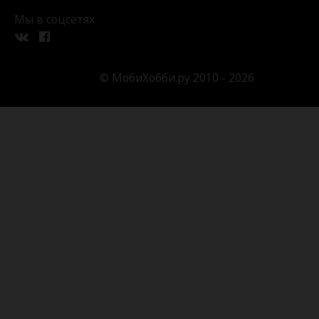
Мы в соцсетях
© МобиХобби.ру 2010 - 2026