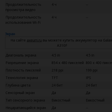
Продолжительность
4 ч
--
просмотра видео
Продолжительность
4 ч
--
использования Wi-Fi
Экран
На сайте
axeum.ru
вы можете купить аккумулятор на Galax
A310F
Диагональ экрана
4.5 in
4.5 in
Разрешение экрана
854 x 480 пикселей
800 x 400 пикс
Плотность пикселей
218 ppi
199 ppi
Технология экрана
TFT
IPS
Глубина цвета
24 бит
24 бит
Сенсорный экран
Да
Да
Тип сенсорного экрана
Емкостный
Емкостный
Нецарапающийся экран
Да
--