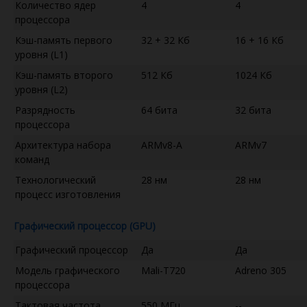
Количество ядер
4
4
процессора
Кэш-память первого
32 + 32 Кб
16 + 16 Кб
уровня (L1)
Кэш-память второго
512 Кб
1024 Кб
уровня (L2)
Разрядность
64 бита
32 бита
процессора
Архитектура набора
ARMv8-A
ARMv7
команд
Технологический
28 нм
28 нм
процесс изготовления
Графический процессор (GPU)
Графический процессор
Да
Да
Модель графического
Mali-T720
Adreno 305
процессора
Тактовая частота
550 МГц
--