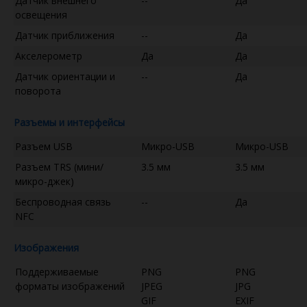
Датчик внешнего
--
Да
освещения
Датчик приближения
--
Да
Акселерометр
Да
Да
Датчик ориентации и
--
Да
поворота
Разъемы и интерфейсы
Разъем USB
Микро-USB
Микро-USB
Разъем TRS (мини/
3.5 мм
3.5 мм
микро-джек)
Беспроводная связь
--
Да
NFC
Изображения
Поддерживаемые
PNG
PNG
форматы изображений
JPEG
JPG
GIF
EXIF