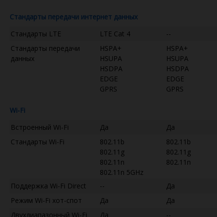
Стандарты передачи интернет данных
Стандарты LTE
LTE Cat 4
--
Стандарты передачи
HSPA+
HSPA+
данных
HSUPA
HSUPA
HSDPA
HSDPA
EDGE
EDGE
GPRS
GPRS
Wi-Fi
Встроенный Wi-Fi
Да
Да
Стандарты Wi-Fi
802.11b
802.11b
802.11g
802.11g
802.11n
802.11n
802.11n 5GHz
Поддержка Wi-Fi Direct
--
Да
Режим Wi-Fi хот-спот
Да
Да
Двухдиапазонный Wi-Fi
Да
--