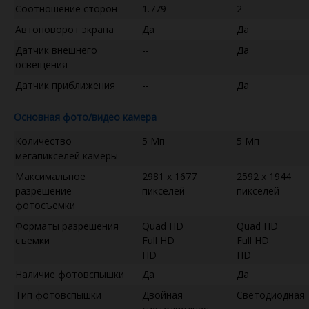
Соотношение сторон
1.779
2
Автоповорот экрана
Да
Да
Датчик внешнего
--
Да
освещения
Датчик приближения
--
Да
Основная фото/видео камера
Количество
5 Мп
5 Мп
мегапикселей камеры
Максимальное
2981 x 1677
2592 x 1944
разрешение
пикселей
пикселей
фотосъемки
Форматы разрешения
Quad HD
Quad HD
съемки
Full HD
Full HD
HD
HD
Наличие фотовспышки
Да
Да
Тип фотовспышки
Двойная
Светодиодная