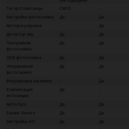
светодиодная
Тип фотоматрицы
CMOS
--
Настройки фотосъемки
Да
Да
Автофокусировка
--
Да
Детектор лиц
Да
Да
Панорамная
Да
Да
фотосъемка
HDR фотосъемка
Да
Да
Непрерывная
Да
Да
фотосъемка
Фокусировка касанием
--
Да
Компенсация
Да
--
экспозиции
Автоспуск
Да
Да
Баланс белого
Да
Да
Настройка ISO
Да
Да