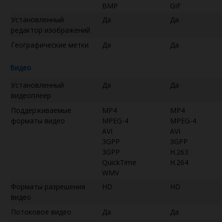
BMP
GIF
Установленный
Да
Да
редактор изображений
Географические метки
Да
Да
Видео
Установленный
Да
Да
видеоплеер
Поддерживаемые
MP4
MP4
форматы видео
MPEG-4
MPEG-4
AVI
AVI
3GPP
3GPP
3GPP
H.263
QuickTime
H.264
WMV
Форматы разрешения
HD
HD
видео
Потоковое видео
Да
Да