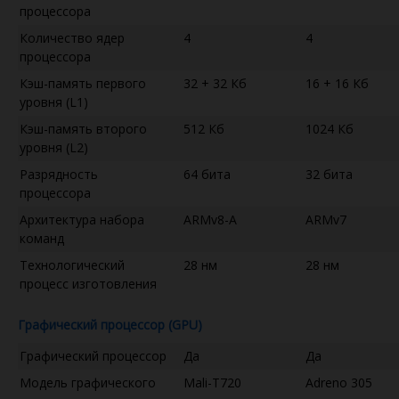
процессора
Количество ядер
4
4
процессора
Кэш-память первого
32 + 32 Кб
16 + 16 Кб
уровня (L1)
Кэш-память второго
512 Кб
1024 Кб
уровня (L2)
Разрядность
64 бита
32 бита
процессора
Архитектура набора
ARMv8-A
ARMv7
команд
Технологический
28 нм
28 нм
процесс изготовления
Графический процессор (GPU)
Графический процессор
Да
Да
Модель графического
Mali-T720
Adreno 305