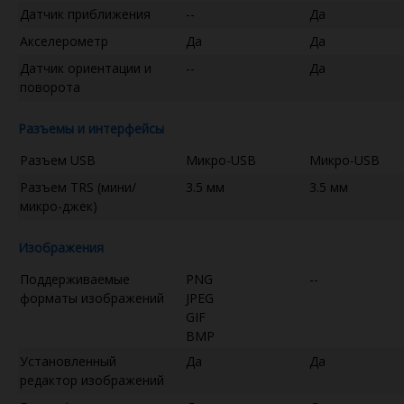
Датчик приближения
--
Да
Акселерометр
Да
Да
Датчик ориентации и
--
Да
поворота
Разъемы и интерфейсы
Разъем USB
Микро-USB
Микро-USB
Разъем TRS (мини/
3.5 мм
3.5 мм
микро-джек)
Изображения
Поддерживаемые
PNG
--
форматы изображений
JPEG
GIF
BMP
Установленный
Да
Да
редактор изображений