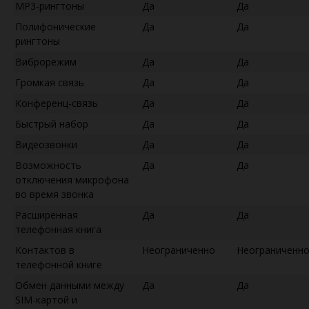
MP3-рингтоны
Да
Да
Полифонические
Да
Да
рингтоны
Виброрежим
Да
Да
Громкая связь
Да
Да
Конференц-связь
Да
Да
Быстрый набор
Да
Да
Видеозвонки
Да
Да
Возможность
Да
Да
отключения микрофона
во время звонка
Расширенная
Да
Да
телефонная книга
Контактов в
Неограниченно
Неограниченн
телефонной книге
Обмен данными между
Да
Да
SIM-картой и