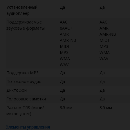
Установленный
Да
Да
аудиоплеер
Поддерживаемые
AAC
AAC
звуковые форматы
eAAC+
AMR
AMR
AMR-NB
AMR-NB
MIDI
MIDI
MP3
MP3
WMA
WMA
WAV
WAV
Поддержка MP3
Да
Да
Потоковое аудио
Да
Да
Диктофон
Да
Да
Голосовые заметки
Да
Да
Разъем TRS (мини/
3.5 мм
3.5 мм
микро-джек)
Элементы управления