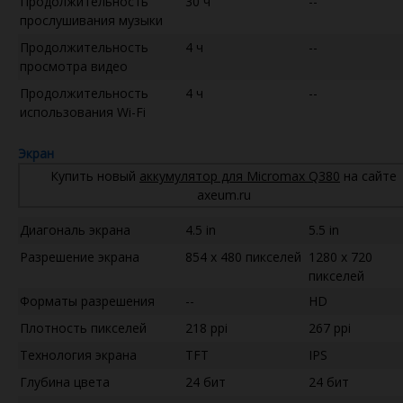
Продолжительность
30 ч
--
прослушивания музыки
Продолжительность
4 ч
--
просмотра видео
Продолжительность
4 ч
--
использования Wi-Fi
Экран
Купить новый
аккумулятор для Micromax Q380
на сайте
axeum.ru
Диагональ экрана
4.5 in
5.5 in
Разрешение экрана
854 x 480 пикселей
1280 x 720
пикселей
Форматы разрешения
--
HD
Плотность пикселей
218 ppi
267 ppi
Технология экрана
TFT
IPS
Глубина цвета
24 бит
24 бит