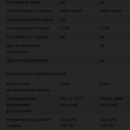
Сенсорный экран
Да
Да
Тип сенсорного экрана
Емкостный
Емкостный
Нецарапающийся экран
Да
--
Соотношение сторон
1.779
1.778
Автоповорот экрана
Да
Да
Датчик внешнего
--
Да
освещения
Датчик приближения
--
Да
Основная фото/видео камера
Количество
5 Мп
8 Мп
мегапикселей камеры
Максимальное
2981 x 1677
3264 x 2448
разрешение
пикселей
пикселей
фотосъемки
Форматы разрешения
Quad HD
Quad HD
съемки
Full HD
Full HD