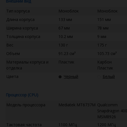
Внешний вид
Тип корпуса
Моноблок
Моноблок
Длина корпуса
133 мм
151 мм
Ширина корпуса
67 мм
78 мм
Толщина корпуса
10.2 мм
9 мм
Вес
130 г
175 г
Объем
91.23 см³
105.73 см³
Материалы корпуса и
Пластик
Карбон
отделка
Пластик
Цвета
Черный
Белый
Процессор (CPU)
Модель процессора
Mediatek MT6737M
Qualcomm
Snapdragon 40
MSM8926
Тактовая частота
1100 МГц
1200 МГц