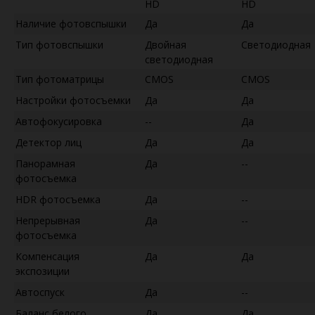
HD
HD
Наличие фотовспышки
Да
Да
Тип фотовспышки
Двойная
Светодиодная
светодиодная
Тип фотоматрицы
CMOS
CMOS
Настройки фотосъемки
Да
Да
Автофокусировка
--
Да
Детектор лиц
Да
Да
Панорамная
Да
--
фотосъемка
HDR фотосъемка
Да
--
Непрерывная
Да
--
фотосъемка
Компенсация
Да
Да
экспозиции
Автоспуск
Да
--
Баланс белого
Да
Да