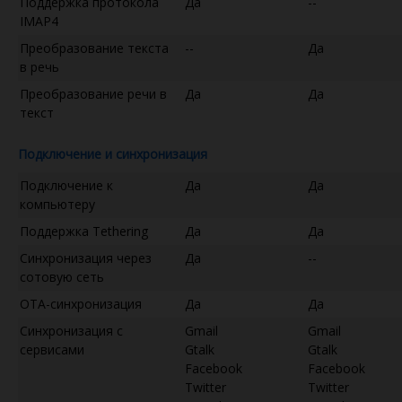
Поддержка протокола
Да
--
IMAP4
Преобразование текста
--
Да
в речь
Преобразование речи в
Да
Да
текст
Подключение и синхронизация
Подключение к
Да
Да
компьютеру
Поддержка Tethering
Да
Да
Синхронизация через
Да
--
сотовую сеть
OTA-синхронизация
Да
Да
Синхронизация с
Gmail
Gmail
сервисами
Gtalk
Gtalk
Facebook
Facebook
Twitter
Twitter