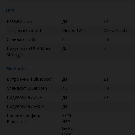
USB
Разъем USB
Да
Да
Тип разъема USB
Микро-USB
Микро-USB
Стандарт USB
2.0
2.0
Поддержка USB Mass
Да
Да
Storage
Bluetooth
Встроенный Bluetooth
Да
Да
Стандарт Bluetooth
4.0
4.0
Поддержка A2DP
Да
Да
Поддержка AVRCP
Да
--
Прочие профили
PAN
--
Bluetooth
HFP
GAVDP
OPP