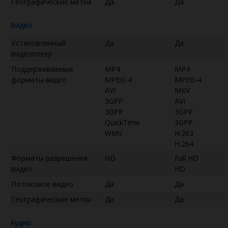
Географические метки
Да
Да
Видео
Установленный
Да
Да
видеоплеер
Поддерживаемые
MP4
MP4
форматы видео
MPEG-4
MPEG-4
AVI
MKV
3GPP
AVI
3GPP
3GPP
QuickTime
3GPP
WMV
H.263
H.264
Форматы разрешения
HD
Full HD
видео
HD
Потоковое видео
Да
Да
Географические метки
Да
Да
Аудио