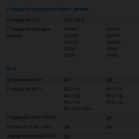
Стандарты передачи интернет данных
Стандарты LTE
LTE Cat 4
--
Стандарты передачи
HSPA+
HSPA+
данных
HSUPA
HSUPA
HSDPA
HSDPA
EDGE
EDGE
GPRS
GPRS
Wi-Fi
Встроенный Wi-Fi
Да
Да
Стандарты Wi-Fi
802.11b
802.11b
802.11g
802.11g
802.11n
802.11n
802.11n 5GHz
Поддержка Wi-Fi Direct
--
Да
Режим Wi-Fi хот-спот
Да
Да
Двухдиапазонный Wi-Fi
Да
--