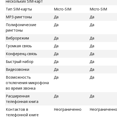
нескольких SIM-карт
Тип SIM-карты
Micro-SIM
Micro-SIM
MP3-рингтоны
Да
Да
Полифонические
Да
Да
рингтоны
Виброрежим
Да
Да
Громкая связь
Да
Да
Конференц-связь
Да
Да
Быстрый набор
Да
Да
Видеозвонки
Да
Да
Возможность
Да
Да
отключения микрофона
во время звонка
Расширенная
Да
Да
телефонная книга
Контактов в
Неограниченно
Неограниченн
телефонной книге