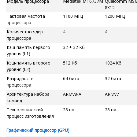
Модель процессора
Mediatek MT6737M
Qualcomm MS
8X12
Тактовая частота
1100 МГц
1200 МГц
процессора
Количество ядер
4
4
процессора
Кэш-память первого
32 + 32 Кб
--
уровня (L1)
Кэш-память второго
512 Кб
1024 Кб
уровня (L2)
Разрядность
64 бита
32 бита
процессора
Архитектура набора
ARMv8-A
ARMv7
команд
Технологический
28 нм
28 нм
процесс изготовления
Графический процессор (GPU)