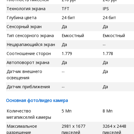
Технология экрана
TFT
IPS
Глубина цвета
24 бит
24 бит
Сенсорный экран
Да
Да
Тип сенсорного экрана
Емкостный
Емкостный
Нецарапающийся экран
Да
--
Соотношение сторон
1.779
1.778
Автоповорот экрана
Да
Да
Датчик внешнего
--
Да
освещения
Датчик приближения
--
Да
Основная фото/видео камера
Количество
5 Мп
8 Мп
мегапикселей камеры
Максимальное
2981 x 1677
3264 x 2448
разрешение
пикселей
пикселей