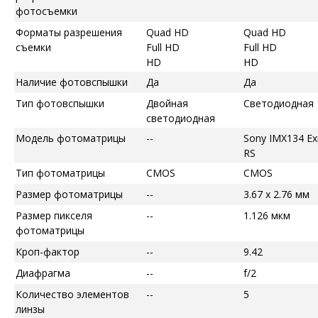
фотосъемки
Форматы разрешения
Quad HD
Quad HD
съемки
Full HD
Full HD
HD
HD
Наличие фотовспышки
Да
Да
Тип фотовспышки
Двойная
Светодиодная
светодиодная
Модель фотоматрицы
--
Sony IMX134 E
RS
Тип фотоматрицы
CMOS
CMOS
Размер фотоматрицы
--
3.67 x 2.76 мм
Размер пикселя
--
1.126 мкм
фотоматрицы
Кроп-фактор
--
9.42
Диафрагма
--
f/2
Количество элементов
--
5
линзы