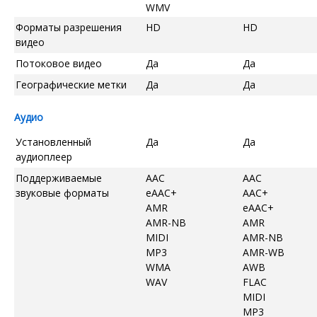
WMV
Форматы разрешения
HD
HD
видео
Потоковое видео
Да
Да
Географические метки
Да
Да
Аудио
Установленный
Да
Да
аудиоплеер
Поддерживаемые
AAC
AAC
звуковые форматы
eAAC+
AAC+
AMR
eAAC+
AMR-NB
AMR
MIDI
AMR-NB
MP3
AMR-WB
WMA
AWB
WAV
FLAC
MIDI
MP3