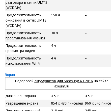
разговора в сетях UMTS
(WCDMA)
Продолжительность
150 ч
--
ожидания в сетях UMTS
(WCDMA)
Продолжительность
30 ч
--
прослушивания музыки
Продолжительность
4 ч
--
просмотра видео
Продолжительность
4 ч
--
использования Wi-Fi
Экран
Недорогой
аккумулятор для Samsung A3 2016
на сайте
axeum.ru
Диагональ экрана
4.5 in
4.5 in
Разрешение экрана
854 x 480 пикселей
960 x 540 пикс
Плотность пикселей
218 ppi
245 ppi