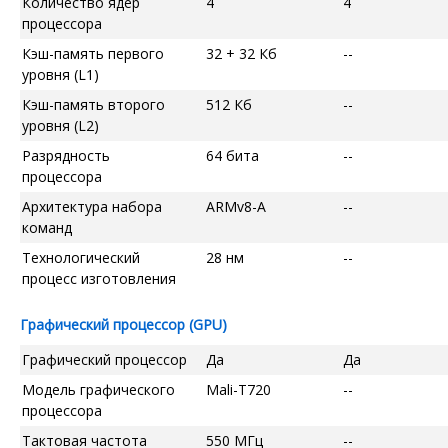
Количество ядер
4
4
процессора
Кэш-память первого
32 + 32 Кб
--
уровня (L1)
Кэш-память второго
512 Кб
--
уровня (L2)
Разрядность
64 бита
--
процессора
Архитектура набора
ARMv8-A
--
команд
Технологический
28 нм
--
процесс изготовления
Графический процессор (GPU)
Графический процессор
Да
Да
Модель графического
Mali-T720
--
процессора
Тактовая частота
550 МГц
--