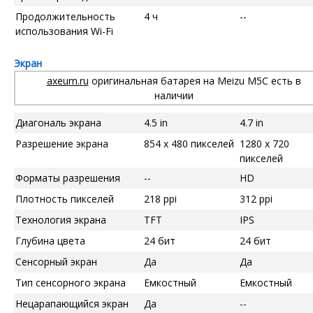
Продолжительность
4 ч
--
использования Wi-Fi
Экран
axeum.ru
оригинальная батарея на Meizu M5C есть в
наличии
Диагональ экрана
4.5 in
4.7 in
Разрешение экрана
854 x 480 пикселей
1280 x 720
пикселей
Форматы разрешения
--
HD
Плотность пикселей
218 ppi
312 ppi
Технология экрана
TFT
IPS
Глубина цвета
24 бит
24 бит
Сенсорный экран
Да
Да
Тип сенсорного экрана
Емкостный
Емкостный
Нецарапающийся экран
Да
--