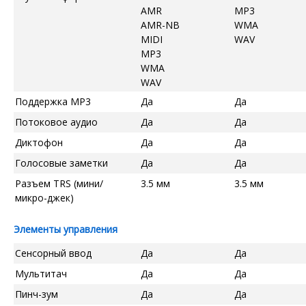
AMR
MP3
AMR-NB
WMA
MIDI
WAV
MP3
WMA
WAV
Поддержка MP3
Да
Да
Потоковое аудио
Да
Да
Диктофон
Да
Да
Голосовые заметки
Да
Да
Разъем TRS (мини/
3.5 мм
3.5 мм
микро-джек)
Элементы управления
Сенсорный ввод
Да
Да
Мультитач
Да
Да
Пинч-зум
Да
Да