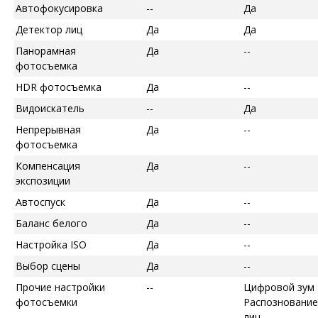
Автофокусировка
--
Да
Детектор лиц
Да
Да
Панорамная
Да
--
фотосъемка
HDR фотосъемка
Да
--
Видоискатель
--
Да
Непрерывная
Да
--
фотосъемка
Компенсация
Да
--
экспозиции
Автоспуск
Да
--
Баланс белого
Да
--
Настройка ISO
Да
--
Выбор сцены
Да
--
Прочие настройки
--
Цифровой зум
фотосъемки
Распознование
лиц