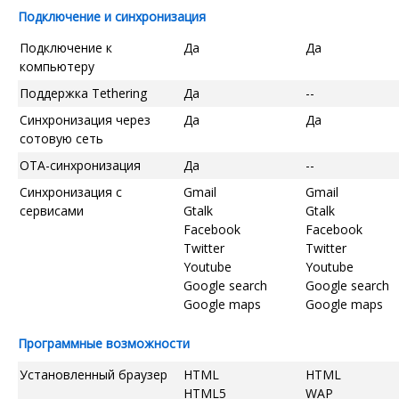
Подключение и синхронизация
Подключение к
Да
Да
компьютеру
Поддержка Tethering
Да
--
Синхронизация через
Да
Да
сотовую сеть
OTA-синхронизация
Да
--
Синхронизация с
Gmail
Gmail
сервисами
Gtalk
Gtalk
Facebook
Facebook
Twitter
Twitter
Youtube
Youtube
Google search
Google search
Google maps
Google maps
Программные возможности
Установленный браузер
HTML
HTML
HTML5
WAP