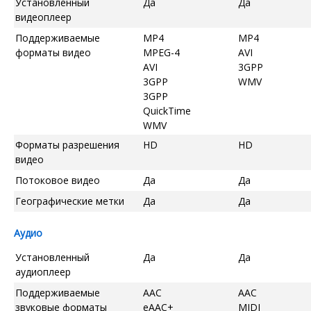
Установленный
Да
Да
видеоплеер
Поддерживаемые
MP4
MP4
форматы видео
MPEG-4
AVI
AVI
3GPP
3GPP
WMV
3GPP
QuickTime
WMV
Форматы разрешения
HD
HD
видео
Потоковое видео
Да
Да
Географические метки
Да
Да
Аудио
Установленный
Да
Да
аудиоплеер
Поддерживаемые
AAC
AAC
звуковые форматы
eAAC+
MIDI