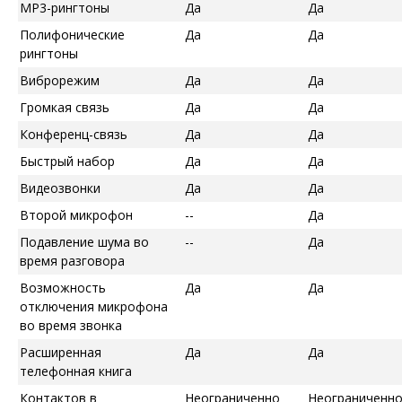
MP3-рингтоны
Да
Да
Полифонические
Да
Да
рингтоны
Виброрежим
Да
Да
Громкая связь
Да
Да
Конференц-связь
Да
Да
Быстрый набор
Да
Да
Видеозвонки
Да
Да
Второй микрофон
--
Да
Подавление шума во
--
Да
время разговора
Возможность
Да
Да
отключения микрофона
во время звонка
Расширенная
Да
Да
телефонная книга
Контактов в
Неограниченно
Неограниченн