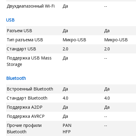
Двухдиапазонный Wi-Fi
Да
--
USB
Разъем USB
Да
Да
Тип разъема USB
Микро-USB
Микро-USB
Стандарт USB
2.0
2.0
Поддержка USB Mass
Да
--
Storage
Bluetooth
Встроенный Bluetooth
Да
Да
Стандарт Bluetooth
4.0
4.0
Поддержка A2DP
Да
Да
Поддержка AVRCP
Да
--
Прочие профили
PAN
--
Bluetooth
HFP