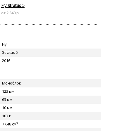
Fly Stratus 5
от 2 340 р.
Fly
Stratus 5
2016
Моноблок
123 мм
63 мм
10 мм
107 г
77.48 см³