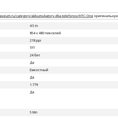
/axeum.ru/category/akkumuljatory-dlja-telefonov/HTC-One
оригинальную
4.5 in
854 x 480 пикселей
218 ppi
TFT
24 бит
Да
Емкостный
Да
1.779
Да
5 Мп