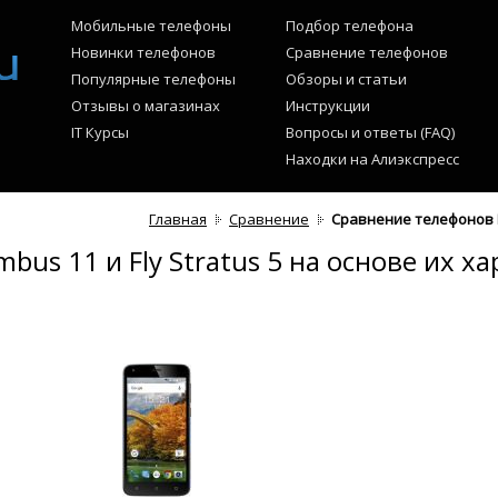
Мобильные телефоны
Подбор телефона
Новинки телефонов
Сравнение телефонов
Популярные телефоны
Обзоры и статьи
Отзывы о магазинах
Инструкции
IT Курсы
Вопросы и ответы (FAQ)
Находки на Алиэкспресс
Главная
Сравнение
Сравнение телефонов Fl
bus 11 и Fly Stratus 5 на основе их х