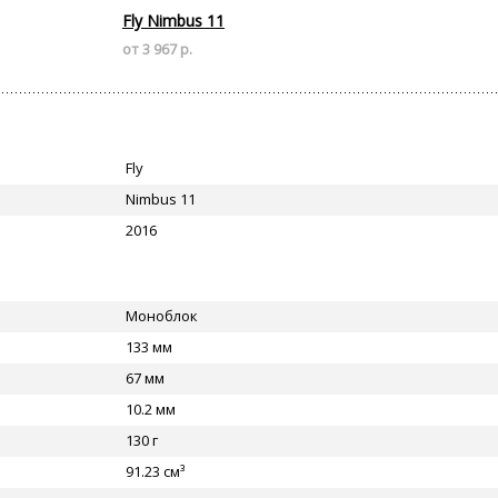
Fly Nimbus 11
от 3 967 р.
Fly
Nimbus 11
2016
Моноблок
133 мм
67 мм
10.2 мм
130 г
91.23 см³