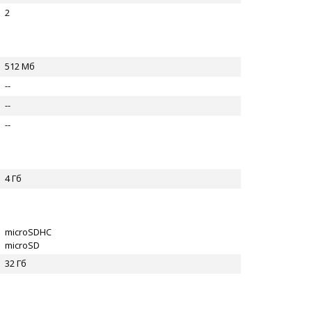
2
512 Мб
--
--
--
4 Гб
microSDHC
microSD
32 Гб