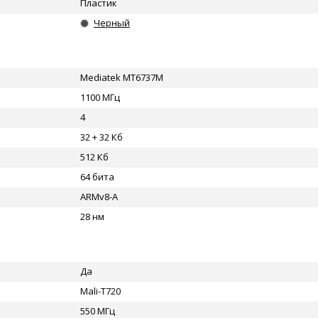
Пластик
Черный
Mediatek MT6737M
1100 МГц
4
32 + 32 Кб
512 Кб
64 бита
ARMv8-A
28 нм
Да
Mali-T720
550 МГц