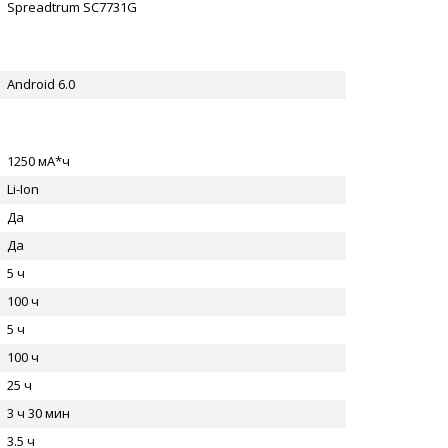
Spreadtrum SC7731G
Android 6.0
1250 мА*ч
Li-Ion
Да
Да
5 ч
100 ч
5 ч
100 ч
25 ч
3 ч 30 мин
3.5 ч