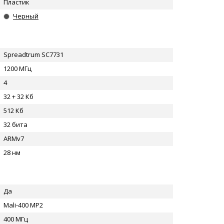
Пластик
Черный
Spreadtrum SC7731
1200 МГц
4
32 + 32 Кб
512 Кб
32 бита
ARMv7
28 нм
Да
Mali-400 MP2
400 МГц