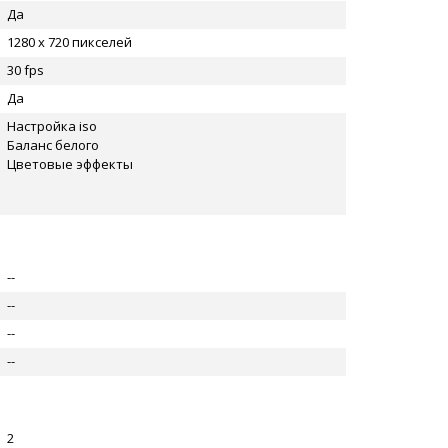
Да
1280 x 720 пикселей
30 fps
Да
Настройка iso
Баланс белого
Цветовые эффекты
--
--
--
--
2