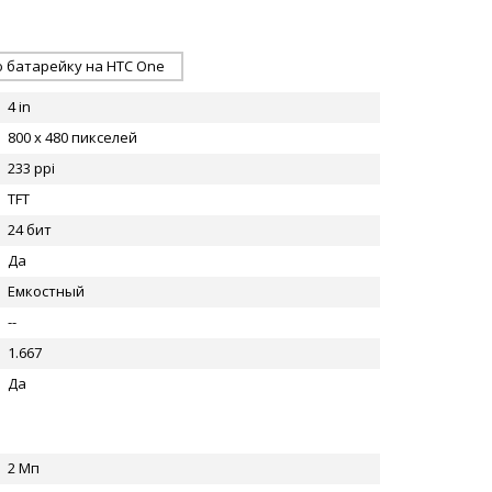
 батарейку на HTC One
4 in
800 x 480 пикселей
233 ppi
TFT
24 бит
Да
Емкостный
--
1.667
Да
2 Мп