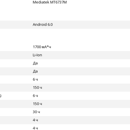
Mediatek MT6737M
Android 6.0
1700 мА*ч
Li-Ion
Да
Да
6 ч
150 ч
)
6 ч
150 ч
30 ч
4 ч
4 ч