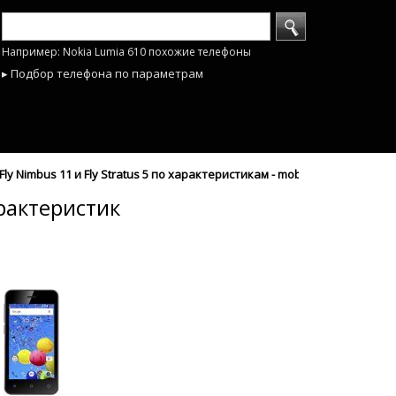
Например: Nokia Lumia 610 похожие телефоны
▸ Подбор телефона по параметрам
y Nimbus 11 и Fly Stratus 5 по характеристикам - mobyhobby.ru
арактеристик