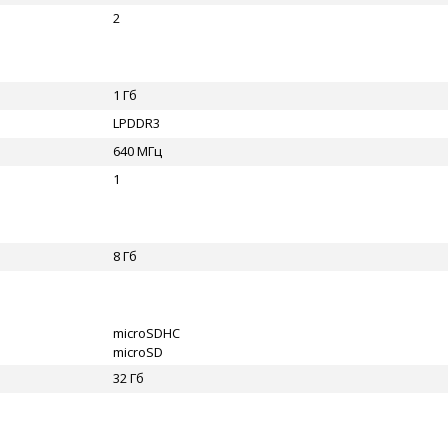
2
1 Гб
LPDDR3
640 МГц
1
8 Гб
microSDHC
microSD
32 Гб