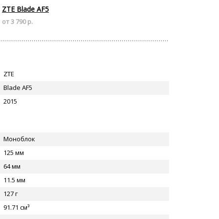
ZTE Blade AF5
от 3 790 р.
ZTE
Blade AF5
2015
Моноблок
125 мм
64 мм
11.5 мм
127 г
91.71 см³