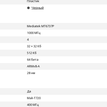
Пластик
Черный
Mediatek MT6737P
1000 МГц
4
32 + 32 Кб
512 Кб
64 бита
ARMv8-A
28 нм
Да
Mali-T720
400 МГц