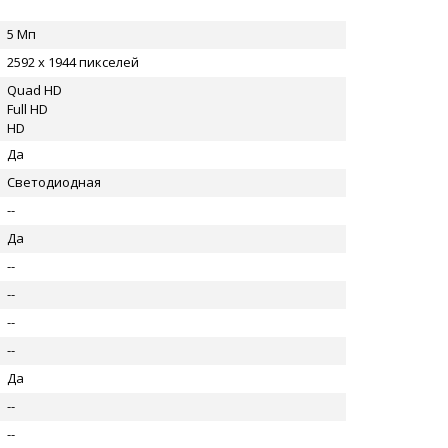
5 Мп
2592 x 1944 пикселей
Quad HD
Full HD
HD
Да
Светодиодная
--
Да
--
--
--
--
Да
--
--