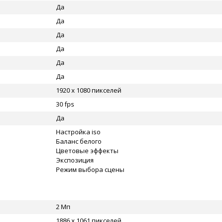
Да
Да
Да
Да
Да
Да
1920 x 1080 пикселей
30 fps
Да
Настройка iso
Баланс белого
Цветовые эффекты
Экспозиция
Режим выбора сцены
2 Мп
1886 x 1061 пикселей