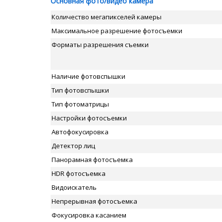
Основная фото/видео камера
Количество мегапикселей камеры
Максимальное разрешение фотосъемки
Форматы разрешения съемки
Наличие фотовспышки
Тип фотовспышки
Тип фотоматрицы
Настройки фотосъемки
Автофокусировка
Детектор лиц
Панорамная фотосъемка
HDR фотосъемка
Видоискатель
Непрерывная фотосъемка
Фокусировка касанием