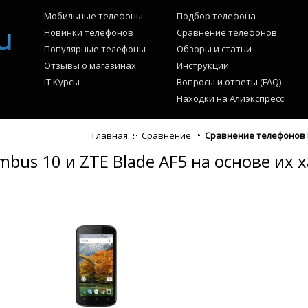
Мобильные телефоны
Подбор телефона
Новинки телефонов
Сравнение телефонов
Популярные телефоны
Обзоры и статьи
Отзывы о магазинах
Инструкции
IT Курсы
Вопросы и ответы (FAQ)
Находки на Алиэкспресс
Главная
Сравнение
Сравнение телефонов Fl
bus 10 и ZTE Blade AF5 на основе их 