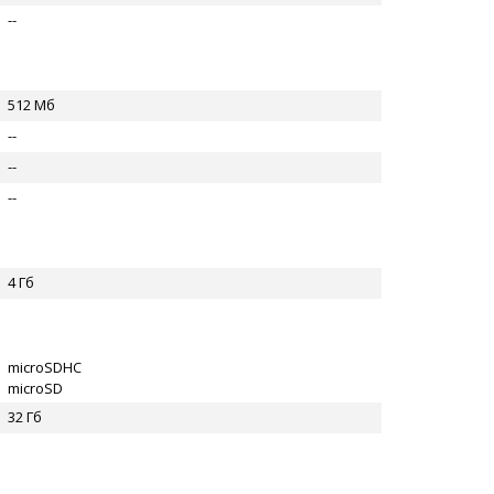
--
512 Мб
--
--
--
4 Гб
microSDHC
microSD
32 Гб