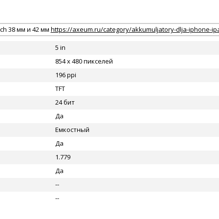
ch 38 мм и 42 мм
https://axeum.ru/category/akkumuljatory-dlja-iphone-i
5 in
854 x 480 пикселей
196 ppi
TFT
24 бит
Да
Емкостный
Да
1.779
Да
--
--