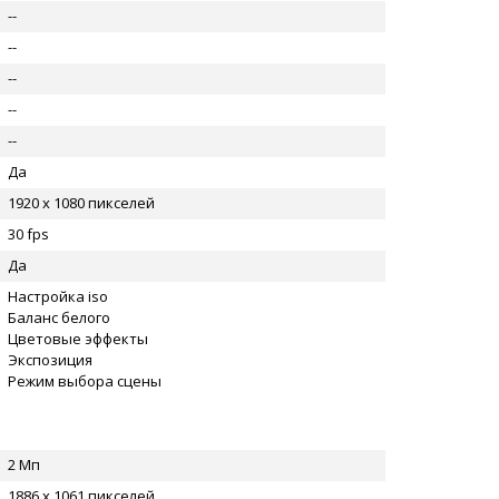
--
--
--
--
--
Да
1920 x 1080 пикселей
30 fps
Да
Настройка iso
Баланс белого
Цветовые эффекты
Экспозиция
Режим выбора сцены
2 Мп
1886 x 1061 пикселей