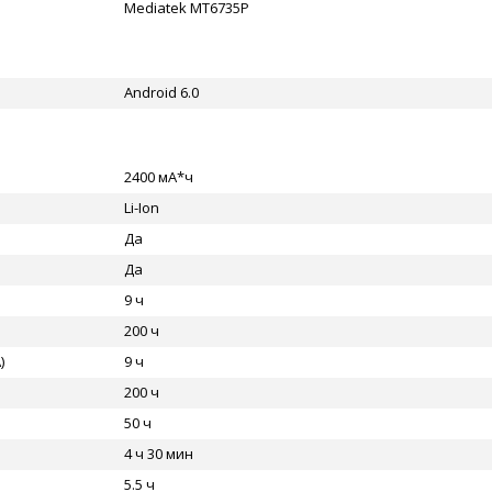
Mediatek MT6735P
Android 6.0
2400 мА*ч
Li-Ion
Да
Да
9 ч
200 ч
)
9 ч
200 ч
50 ч
4 ч 30 мин
5.5 ч