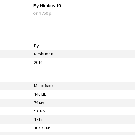
Fly Nimbus 10
от 4 750 р.
Fly
Nimbus 10
2016
Моноблок
146 мм
74 мм
9.6 мм
171 г
103.3 см³