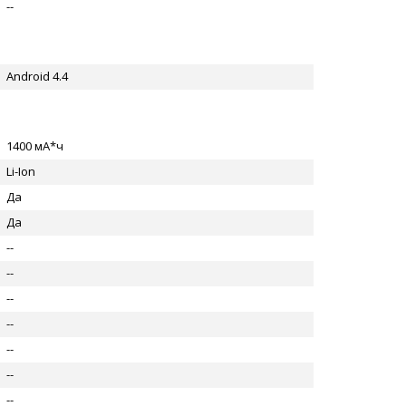
--
Android 4.4
1400 мА*ч
Li-Ion
Да
Да
--
--
--
--
--
--
--