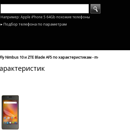
Например: Apple iPhone 5 64Gb похожие телефоны
▸ Подбор телефона по параметрам
y Nimbus 10 и ZTE Blade AF5 по характеристикам - mobyhobby.ru
характеристик