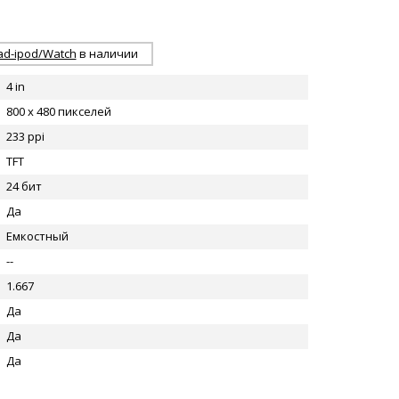
pad-ipod/Watch
в наличии
4 in
800 x 480 пикселей
233 ppi
TFT
24 бит
Да
Емкостный
--
1.667
Да
Да
Да