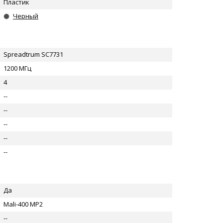
Пластик
Черный
Spreadtrum SC7731
1200 МГц
4
--
--
--
--
--
Да
Mali-400 MP2
--