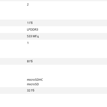
2
1 Гб
LPDDR3
533 МГц
1
8 Гб
microSDHC
microSD
32 Гб