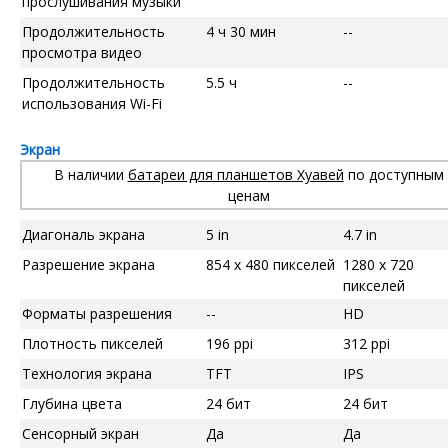
прослушивания музыки
Продолжительность
4 ч 30 мин
--
просмотра видео
Продолжительность
5.5 ч
--
использования Wi-Fi
Экран
В наличии
батареи для планшетов Хуавей
по доступным
ценам
Диагональ экрана
5 in
4.7 in
Разрешение экрана
854 x 480 пикселей
1280 x 720
пикселей
Форматы разрешения
--
HD
Плотность пикселей
196 ppi
312 ppi
Технология экрана
TFT
IPS
Глубина цвета
24 бит
24 бит
Сенсорный экран
Да
Да