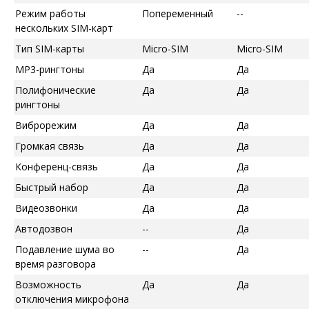
Режим работы
Попеременный
--
нескольких SIM-карт
Тип SIM-карты
Micro-SIM
Micro-SIM
MP3-рингтоны
Да
Да
Полифонические
Да
Да
рингтоны
Виброрежим
Да
Да
Громкая связь
Да
Да
Конференц-связь
Да
Да
Быстрый набор
Да
Да
Видеозвонки
Да
Да
Автодозвон
--
Да
Подавление шума во
--
Да
время разговора
Возможность
Да
Да
отключения микрофона