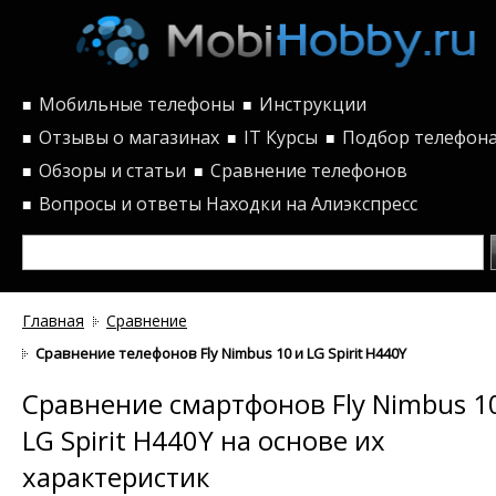
Мобильные телефоны
Инструкции
■
■
Отзывы о магазинах
IT Курсы
Подбор телефон
■
■
■
Обзоры и статьи
Сравнение телефонов
■
■
Вопросы и ответы
Находки на Алиэкспресс
■
Главная
Сравнение
Сравнение телефонов Fly Nimbus 10 и LG Spirit H440Y по характе
Сравнение смартфонов Fly Nimbus 1
LG Spirit H440Y на основе их
характеристик