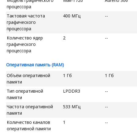
Модель графического
Mali-T720
Adreno 306
процессора
Тактовая частота
400 МГц
--
графического
процессора
Количество ядер
2
--
графического
процессора
Оперативная память (RAM)
Объём оперативной
1 Гб
1 Гб
памяти
Тип оперативной
LPDDR3
--
памяти
Частота оперативной
533 МГц
--
памяти
Количество каналов
1
--
оперативной памяти