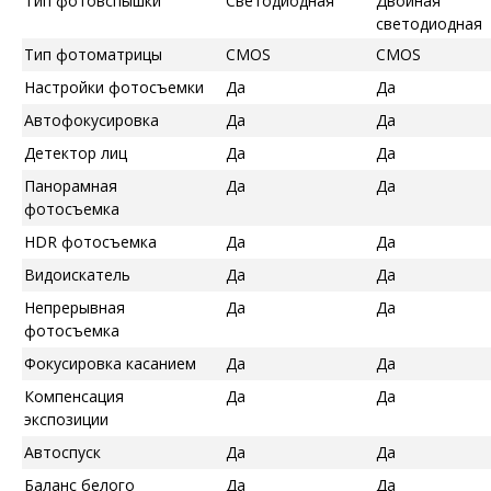
Тип фотовспышки
Светодиодная
Двойная
светодиодная
Тип фотоматрицы
CMOS
CMOS
Настройки фотосъемки
Да
Да
Автофокусировка
Да
Да
Детектор лиц
Да
Да
Панорамная
Да
Да
фотосъемка
HDR фотосъемка
Да
Да
Видоискатель
Да
Да
Непрерывная
Да
Да
фотосъемка
Фокусировка касанием
Да
Да
Компенсация
Да
Да
экспозиции
Автоспуск
Да
Да
Баланс белого
Да
Да