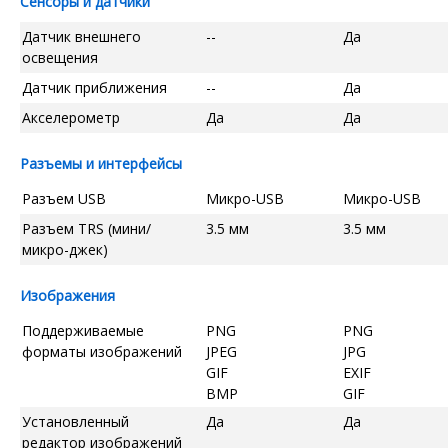
Сенсоры и датчики
Датчик внешнего
--
Да
освещения
Датчик приближения
--
Да
Акселерометр
Да
Да
Разъемы и интерфейсы
Разъем USB
Микро-USB
Микро-USB
Разъем TRS (мини/
3.5 мм
3.5 мм
микро-джек)
Изображения
Поддерживаемые
PNG
PNG
форматы изображений
JPEG
JPG
GIF
EXIF
BMP
GIF
Установленный
Да
Да
редактор изображений