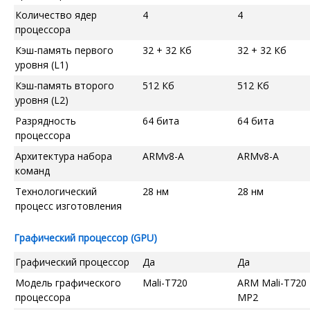
Количество ядер
4
4
процессора
Кэш-память первого
32 + 32 Кб
32 + 32 Кб
уровня (L1)
Кэш-память второго
512 Кб
512 Кб
уровня (L2)
Разрядность
64 бита
64 бита
процессора
Архитектура набора
ARMv8-A
ARMv8-A
команд
Технологический
28 нм
28 нм
процесс изготовления
Графический процессор (GPU)
Графический процессор
Да
Да
Модель графического
Mali-T720
ARM Mali-T720
процессора
MP2