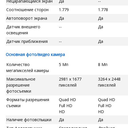
Нецарапающийся экран
Да
--
Соотношение сторон
1.779
1.778
Автоповорот экрана
Да
Да
Датчик внешнего
--
Да
освещения
Датчик приближения
--
Да
Основная фото/видео камера
Количество
5 Мп
8 Мп
мегапикселей камеры
Максимальное
2981 x 1677
3264 x 2448
разрешение
пикселей
пикселей
фотосъемки
Форматы разрешения
Quad HD
Quad HD
съемки
Full HD
Full HD
HD
HD
Наличие фотовспышки
Да
Да