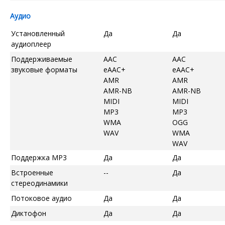
Аудио
Установленный
Да
Да
аудиоплеер
Поддерживаемые
AAC
AAC
звуковые форматы
eAAC+
eAAC+
AMR
AMR
AMR-NB
AMR-NB
MIDI
MIDI
MP3
MP3
WMA
OGG
WAV
WMA
WAV
Поддержка MP3
Да
Да
Встроенные
--
Да
стереодинамики
Потоковое аудио
Да
Да
Диктофон
Да
Да