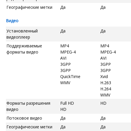
Географические метки
Да
Да
Видео
Установленный
Да
Да
видеоплеер
Поддерживаемые
MP4
MP4
форматы видео
MPEG-4
MPEG-4
AVI
AVI
3GPP
3GPP
3GPP
3GPP
QuickTime
Xvid
WMV
H.263
H.264
WMV
Форматы разрешения
Full HD
HD
видео
HD
Потоковое видео
Да
Да
Географические метки
Да
Да