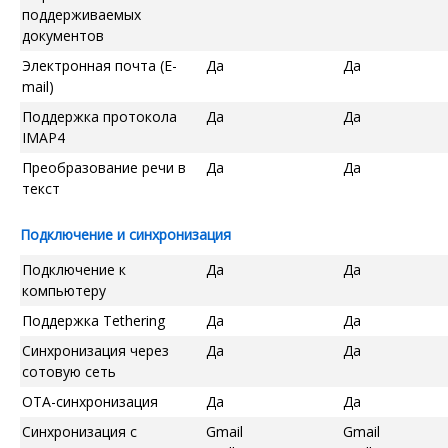
поддерживаемых
документов
Электронная почта (E-
Да
Да
mail)
Поддержка протокола
Да
Да
IMAP4
Преобразование речи в
Да
Да
текст
Подключение и синхронизация
Подключение к
Да
Да
компьютеру
Поддержка Tethering
Да
Да
Синхронизация через
Да
Да
сотовую сеть
OTA-синхронизация
Да
Да
Синхронизация с
Gmail
Gmail