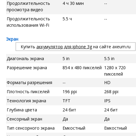
Продолжительность
4 ч 30 мин
--
просмотра видео
Продолжительность
5.5 ч
--
использования Wi-Fi
Экран
Купить
аккумулятор для iphone 3g
на сайте axeum.ru
Диагональ экрана
5 in
5.5 in
Разрешение экрана
854 x 480 пикселей
1280 x 720
пикселей
Форматы разрешения
--
HD
Плотность пикселей
196 ppi
268 ppi
Технология экрана
TFT
IPS
Глубина цвета
24 бит
24 бит
Сенсорный экран
Да
Да
Тип сенсорного экрана
Емкостный
Емкостный