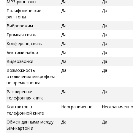
MP3-рингтоны
Да
Да
Полифонические
Да
Да
рингтоны
Виброрежим
Да
Да
Громкая связь
Да
Да
Конференц-связь
Да
Да
Быстрый набор
Да
Да
Видеозвонки
Да
Да
Возможность
Да
Да
отключения микрофона
во время звонка
Расширенная
Да
Да
телефонная книга
Контактов в
Неограниченно
Неограниченн
телефонной книге
Обмен данными между
Да
Да
SIM-картой и