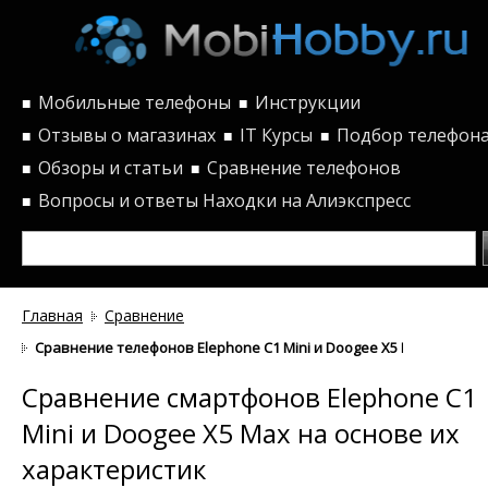
Мобильные телефоны
Инструкции
■
■
Отзывы о магазинах
IT Курсы
Подбор телефон
■
■
■
Обзоры и статьи
Сравнение телефонов
■
■
Вопросы и ответы
Находки на Алиэкспресс
■
Главная
Сравнение
Сравнение телефонов Elephone C1 Mini и Doogee X5 Max по хар
Сравнение смартфонов Elephone C1
Mini и Doogee X5 Max на основе их
характеристик