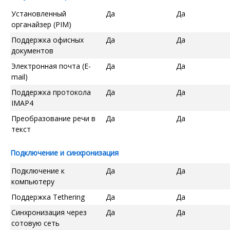
Установленный
Да
Да
органайзер (PIM)
Поддержка офисных
Да
Да
документов
Электронная почта (E-
Да
Да
mail)
Поддержка протокола
Да
Да
IMAP4
Преобразование речи в
Да
Да
текст
Подключение и синхронизация
Подключение к
Да
Да
компьютеру
Поддержка Tethering
Да
Да
Синхронизация через
Да
Да
сотовую сеть