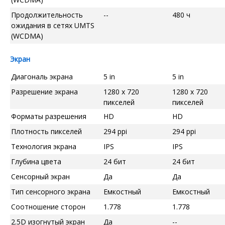
Продолжительность
--
480 ч
ожидания в сетях UMTS
(WCDMA)
Экран
Диагональ экрана
5 in
5 in
Разрешение экрана
1280 x 720
1280 x 720
пикселей
пикселей
Форматы разрешения
HD
HD
Плотность пикселей
294 ppi
294 ppi
Технология экрана
IPS
IPS
Глубина цвета
24 бит
24 бит
Сенсорный экран
Да
Да
Тип сенсорного экрана
Емкостный
Емкостный
Соотношение сторон
1.778
1.778
2.5D изогнутый экран
Да
--