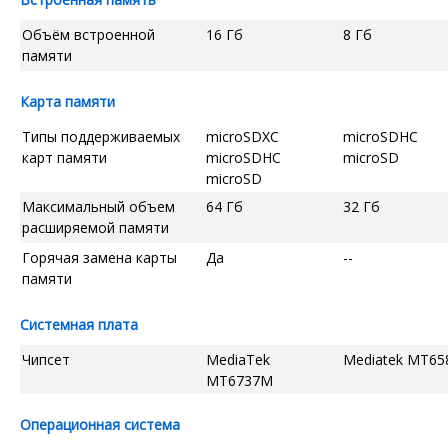
Объём встроенной
16 Гб
8 Гб
памяти
Карта памяти
Типы поддерживаемых
microSDXC
microSDHC
карт памяти
microSDHC
microSD
microSD
Максимальный объем
64 Гб
32 Гб
расширяемой памяти
Горячая замена карты
Да
--
памяти
Системная плата
Чипсет
MediaTek
Mediatek MT65
MT6737M
Операционная система