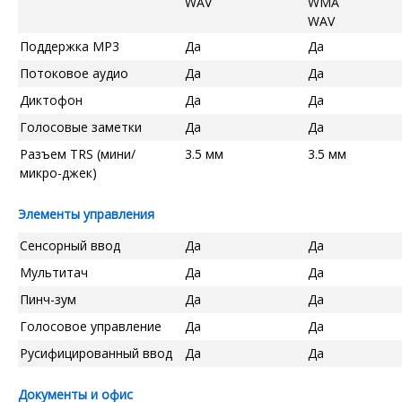
WAV
WMA
WAV
Поддержка MP3
Да
Да
Потоковое аудио
Да
Да
Диктофон
Да
Да
Голосовые заметки
Да
Да
Разъем TRS (мини/
3.5 мм
3.5 мм
микро-джек)
Элементы управления
Сенсорный ввод
Да
Да
Мультитач
Да
Да
Пинч-зум
Да
Да
Голосовое управление
Да
Да
Русифицированный ввод
Да
Да
Документы и офис