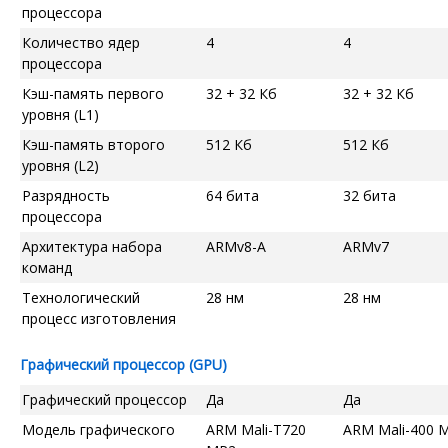
процессора
Количество ядер
4
4
процессора
Кэш-память первого
32 + 32 Кб
32 + 32 Кб
уровня (L1)
Кэш-память второго
512 Кб
512 Кб
уровня (L2)
Разрядность
64 бита
32 бита
процессора
Архитектура набора
ARMv8-A
ARMv7
команд
Технологический
28 нм
28 нм
процесс изготовления
Графический процессор (GPU)
Графический процессор
Да
Да
Модель графического
ARM Mali-T720
ARM Mali-400 