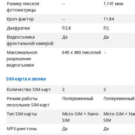
Размер пикселя
--
1.141 мкм
фотоматрицы
Кроп-фактор
--
11.84
Диафрагма
f/2.8
f/2
Видеосъемка
Да
Да
фронтальной камерой
Максимальное
640 x 480 пикселей
--
разрешение
видеосъемки
SIM-карта и звонки
Количество SIM-карт
2
2
Режим работы
Попеременный
Попеременный
нескольких SIM-карт
Тип SIM-карты
Micro-SIM + Nano-
Micro-SIM + Na
SIM
SIM
MP3-рингтоны
Да
Да