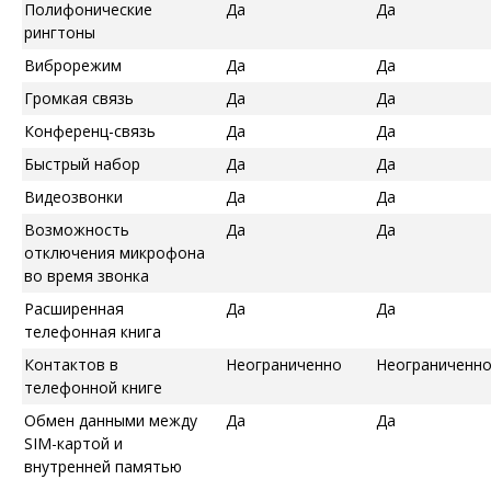
Полифонические
Да
Да
рингтоны
Виброрежим
Да
Да
Громкая связь
Да
Да
Конференц-связь
Да
Да
Быстрый набор
Да
Да
Видеозвонки
Да
Да
Возможность
Да
Да
отключения микрофона
во время звонка
Расширенная
Да
Да
телефонная книга
Контактов в
Неограниченно
Неограниченн
телефонной книге
Обмен данными между
Да
Да
SIM-картой и
внутренней памятью