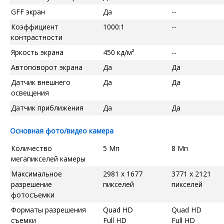
GFF экран
Да
--
Коэффициент
1000:1
--
контрастности
Яркость экрана
450 кд/м²
--
Автоповорот экрана
Да
Да
Датчик внешнего
Да
Да
освещения
Датчик приближения
Да
Да
Основная фото/видео камера
Количество
5 Мп
8 Мп
мегапикселей камеры
Максимальное
2981 x 1677
3771 x 2121
разрешение
пикселей
пикселей
фотосъемки
Форматы разрешения
Quad HD
Quad HD
съемки
Full HD
Full HD