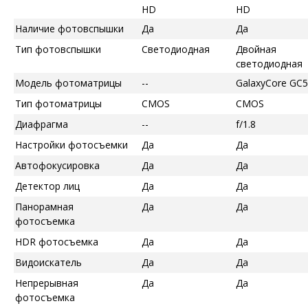
HD
HD
Наличие фотовспышки
Да
Да
Тип фотовспышки
Светодиодная
Двойная
светодиодная
Модель фотоматрицы
--
GalaxyCore GC
Тип фотоматрицы
CMOS
CMOS
Диафрагма
--
f/1.8
Настройки фотосъемки
Да
Да
Автофокусировка
Да
Да
Детектор лиц
Да
Да
Панорамная
Да
Да
фотосъемка
HDR фотосъемка
Да
Да
Видоискатель
Да
Да
Непрерывная
Да
Да
фотосъемка