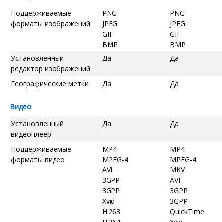
Поддерживаемые
PNG
PNG
форматы изображений
JPEG
JPEG
GIF
GIF
BMP
BMP
Установленный
Да
Да
редактор изображений
Географические метки
Да
Да
Видео
Установленный
Да
Да
видеоплеер
Поддерживаемые
MP4
MP4
форматы видео
MPEG-4
MPEG-4
AVI
MKV
3GPP
AVI
3GPP
3GPP
Xvid
3GPP
H.263
QuickTime
H.264
Xvid