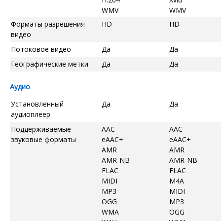
WMV
WMV
Форматы разрешения
HD
HD
видео
Потоковое видео
Да
Да
Географические метки
Да
Да
Аудио
Установленный
Да
Да
аудиоплеер
Поддерживаемые
AAC
AAC
звуковые форматы
eAAC+
eAAC+
AMR
AMR
AMR-NB
AMR-NB
FLAC
FLAC
MIDI
M4A
MP3
MIDI
OGG
MP3
WMA
OGG