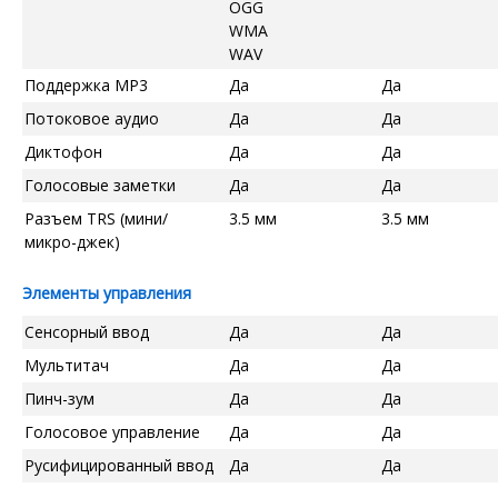
OGG
WMA
WAV
Поддержка MP3
Да
Да
Потоковое аудио
Да
Да
Диктофон
Да
Да
Голосовые заметки
Да
Да
Разъем TRS (мини/
3.5 мм
3.5 мм
микро-джек)
Элементы управления
Сенсорный ввод
Да
Да
Мультитач
Да
Да
Пинч-зум
Да
Да
Голосовое управление
Да
Да
Русифицированный ввод
Да
Да