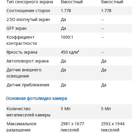
Тип сенсорного экрана
Емкостный
Емкостный
Соотношение сторон
1.778
1.778
2.5D изогнутый экран
Да
--
GFF экран
Да
--
Коэффициент
1000:1
--
контрастности
Яркость экрана
450 кд/м²
--
Автоповорот экрана
Да
Да
Датчик внешнего
Да
Да
освещения
Датчик приближения
Да
Да
Основная фото/видео камера
Количество
5 Мп
5 Мп
мегапикселей камеры
Максимальное
2981 x 1677
2592 x 1944
разрешение
пикселей
пикселей