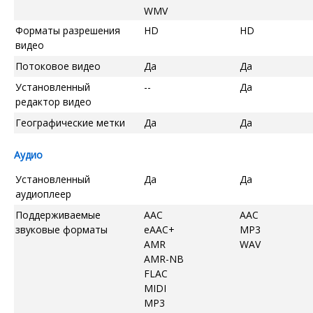
WMV
Форматы разрешения
HD
HD
видео
Потоковое видео
Да
Да
Установленный
--
Да
редактор видео
Географические метки
Да
Да
Аудио
Установленный
Да
Да
аудиоплеер
Поддерживаемые
AAC
AAC
звуковые форматы
eAAC+
MP3
AMR
WAV
AMR-NB
FLAC
MIDI
MP3