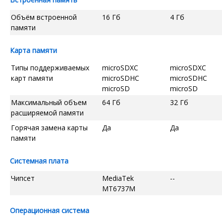
Объём встроенной
16 Гб
4 Гб
памяти
Карта памяти
Типы поддерживаемых
microSDXC
microSDXC
карт памяти
microSDHC
microSDHC
microSD
microSD
Максимальный объем
64 Гб
32 Гб
расширяемой памяти
Горячая замена карты
Да
Да
памяти
Системная плата
Чипсет
MediaTek
--
MT6737M
Операционная система