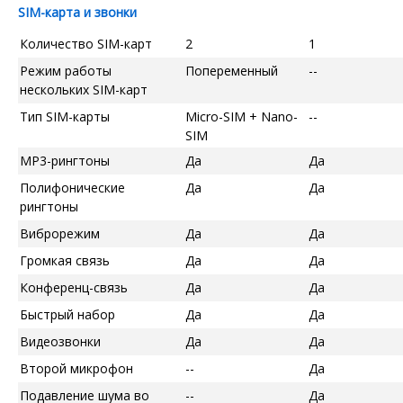
SIM-карта и звонки
Количество SIM-карт
2
1
Режим работы
Попеременный
--
нескольких SIM-карт
Тип SIM-карты
Micro-SIM + Nano-
--
SIM
MP3-рингтоны
Да
Да
Полифонические
Да
Да
рингтоны
Виброрежим
Да
Да
Громкая связь
Да
Да
Конференц-связь
Да
Да
Быстрый набор
Да
Да
Видеозвонки
Да
Да
Второй микрофон
--
Да
Подавление шума во
--
Да