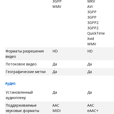
3GPP
MKV
WMV
AVI
3GPP
3GPP
3GPP2
3GPP2
QuickTime
Xvid
WMV
Форматы разрешения
HD
HD
видео
Потоковое видео
Да
Да
Географические метки
Да
Да
Аудио
Установленный
Да
Да
аудиоплеер
Поддерживаемые
AAC
AAC
звуковые форматы
MIDI
eAAC+