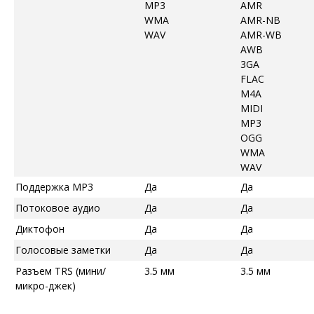
MP3
AMR
WMA
AMR-NB
WAV
AMR-WB
AWB
3GA
FLAC
M4A
MIDI
MP3
OGG
WMA
WAV
Поддержка MP3
Да
Да
Потоковое аудио
Да
Да
Диктофон
Да
Да
Голосовые заметки
Да
Да
Разъем TRS (мини/
3.5 мм
3.5 мм
микро-джек)