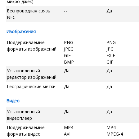
микро-джек)
Беспроводная связь
--
Да
NFC
Изображения
Поддерживаемые
PNG
PNG
форматы изображений
JPEG
JPG
GIF
EXIF
BMP
GIF
Установленный
Да
Да
редактор изображений
Географические метки
Да
Да
Видео
Установленный
Да
Да
видеоплеер
Поддерживаемые
MP4
MP4
форматы видео
AVI
MPEG-4