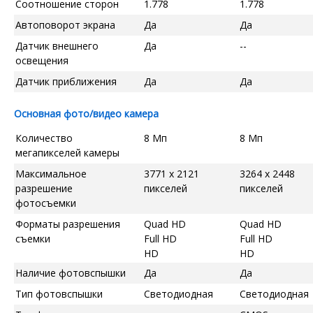
Соотношение сторон
1.778
1.778
Автоповорот экрана
Да
Да
Датчик внешнего
Да
--
освещения
Датчик приближения
Да
Да
Основная фото/видео камера
Количество
8 Мп
8 Мп
мегапикселей камеры
Максимальное
3771 x 2121
3264 x 2448
разрешение
пикселей
пикселей
фотосъемки
Форматы разрешения
Quad HD
Quad HD
съемки
Full HD
Full HD
HD
HD
Наличие фотовспышки
Да
Да
Тип фотовспышки
Светодиодная
Светодиодная