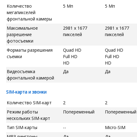
Количество
5 Мп
5 Мп
мегапикселей
фронтальной камеры
Максимальное
2981 x 1677
2981 x 1677
разрешение
пикселей
пикселей
фотосъемки
Форматы разрешения
Quad HD
Quad HD
съемки
Full HD
Full HD
HD
HD
Видеосъемка
Да
Да
фронтальной камерой
SIM-карта и звонки
Количество SIM-карт
2
2
Режим работы
Попеременный
Попеременный
нескольких SIM-карт
Тип SIM-карты
--
Micro-SIM
MP3-рингтоны
Да
Да