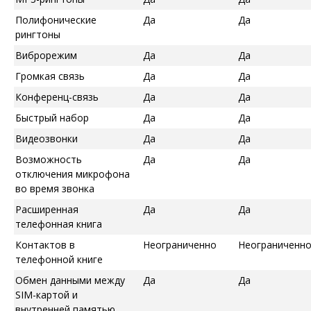
Полифонические
Да
Да
рингтоны
Виброрежим
Да
Да
Громкая связь
Да
Да
Конференц-связь
Да
Да
Быстрый набор
Да
Да
Видеозвонки
Да
Да
Возможность
Да
Да
отключения микрофона
во время звонка
Расширенная
Да
Да
телефонная книга
Контактов в
Неограниченно
Неограниченн
телефонной книге
Обмен данными между
Да
Да
SIM-картой и
внутренней памятью