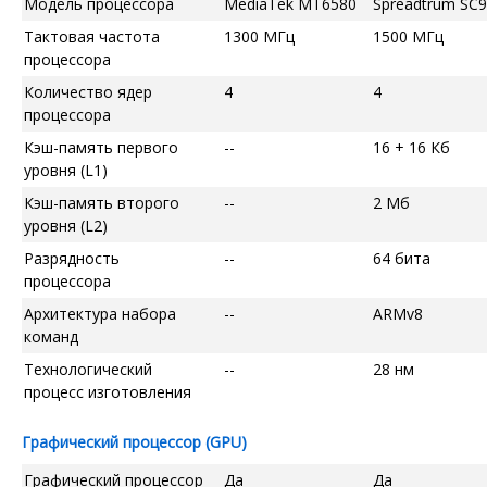
Модель процессора
MediaTek MT6580
Spreadtrum SC
Тактовая частота
1300 МГц
1500 МГц
процессора
Количество ядер
4
4
процессора
Кэш-память первого
--
16 + 16 Кб
уровня (L1)
Кэш-память второго
--
2 Мб
уровня (L2)
Разрядность
--
64 бита
процессора
Архитектура набора
--
ARMv8
команд
Технологический
--
28 нм
процесс изготовления
Графический процессор (GPU)
Графический процессор
Да
Да