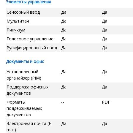
Элементы управления
Сенсорный ввод
Да
Да
Мультитач
Да
Да
Пинч-зум
Да
Да
Голосовое управление
Да
Да
Русифицированный ввод
Да
Да
Документы и офис
Установленный
Да
Да
органайзер (PIM)
Поддержка офисных
Да
Да
документов
Форматы
--
PDF
поддерживаемых
документов
Электронная почта (E-
Да
Да
mail)