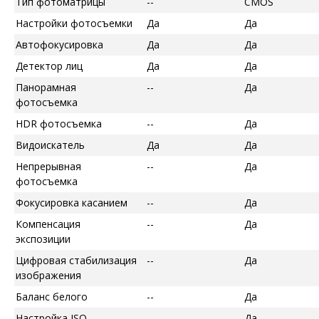
Тип фотоматрицы
--
CMOS
Настройки фотосъемки
Да
Да
Автофокусировка
Да
Да
Детектор лиц
Да
Да
Панорамная
--
Да
фотосъемка
HDR фотосъемка
--
Да
Видоискатель
Да
Да
Непрерывная
--
Да
фотосъемка
Фокусировка касанием
--
Да
Компенсация
--
Да
экспозиции
Цифровая стабилизация
--
Да
изображения
Баланс белого
--
Да
Настройка ISO
--
Да