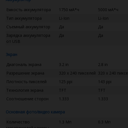
Емкость аккумулятора
1750 мА*ч
5000 мА*ч
Тип аккумулятора
Li-Ion
Li-Ion
Съемный аккумулятор
Да
Да
Зарядка аккумулятора
Да
Да
от USB
Экран
Диагональ экрана
3.2 in
2.8 in
Разрешение экрана
320 x 240 пикселей
320 x 240 пикс
Плотность пикселей
125 ppi
143 ppi
Технология экрана
TFT
TFT
Соотношение сторон
1.333
1.333
Основная фото/видео камера
Количество
1.3 Мп
0.3 Мп
мегапикселей камеры