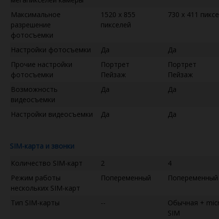
Максимальное
1520 x 855
730 x 411 пикс
разрешение
пикселей
фотосъемки
Настройки фотосъемки
Да
Да
Прочие настройки
Портрет
Портрет
фотосъемки
Пейзаж
Пейзаж
Возможность
Да
Да
видеосъемки
Настройки видеосъемки
Да
Да
SIM-карта и звонки
Количество SIM-карт
2
4
Режим работы
Попеременный
Попеременный
нескольких SIM-карт
Тип SIM-карты
--
Обычная + mic
SIM