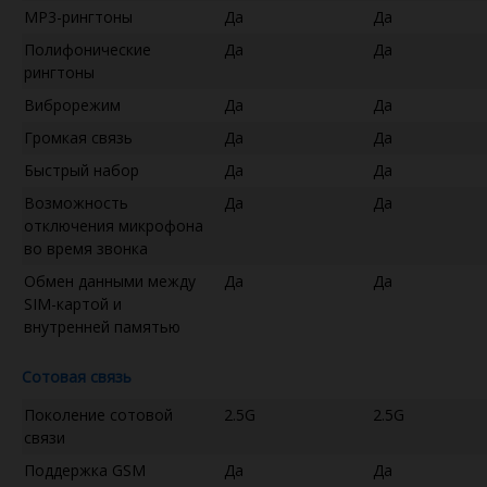
MP3-рингтоны
Да
Да
Полифонические
Да
Да
рингтоны
Виброрежим
Да
Да
Громкая связь
Да
Да
Быстрый набор
Да
Да
Возможность
Да
Да
отключения микрофона
во время звонка
Обмен данными между
Да
Да
SIM-картой и
внутренней памятью
Сотовая связь
Поколение сотовой
2.5G
2.5G
связи
Поддержка GSM
Да
Да