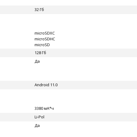
32 Гб
microSDXC
microSDHC
microSD
128 Гб
Да
Android 11.0
3380 мА*ч
Li-Pol
Да