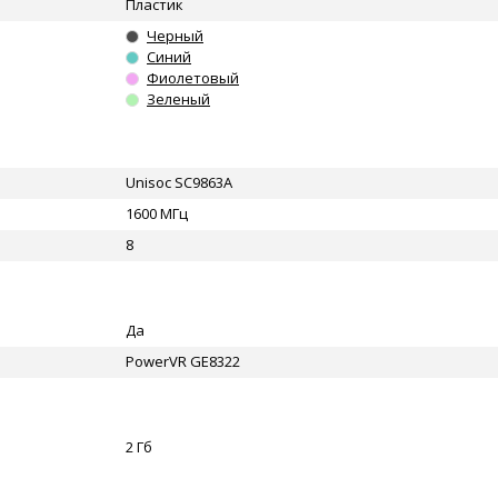
Пластик
Черный
Синий
Фиолетовый
Зеленый
Unisoc SC9863A
1600 МГц
8
Да
PowerVR GE8322
2 Гб