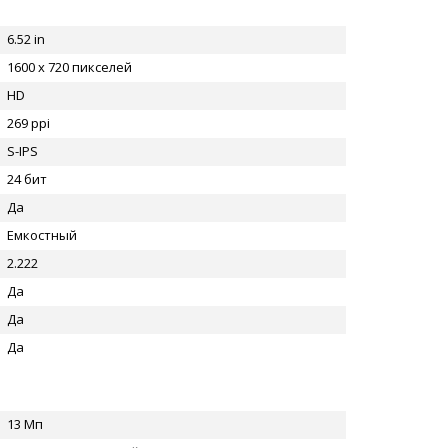
6.52 in
1600 x 720 пикселей
HD
269 ppi
S-IPS
24 бит
Да
Емкостный
2.222
Да
Да
Да
13 Мп