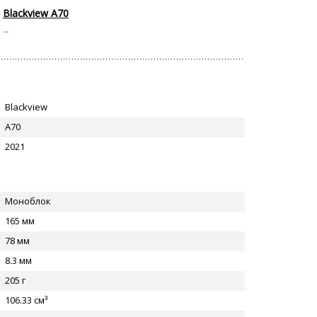
Blackview A70
--
Blackview
A70
2021
Моноблок
165 мм
78 мм
8.3 мм
205 г
106.33 см³