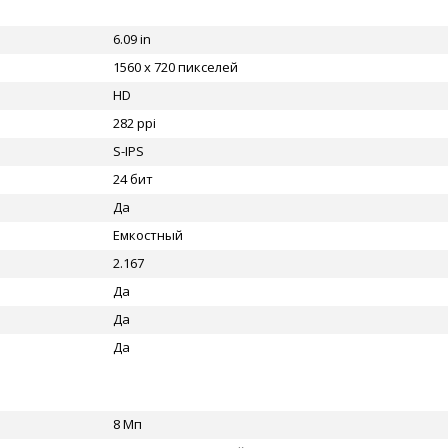
6.09 in
1560 x 720 пикселей
HD
282 ppi
S-IPS
24 бит
Да
Емкостный
2.167
Да
Да
Да
8 Мп