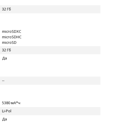
32 Гб
microSDXC
microSDHC
microSD
32 Гб
Да
--
5380 мА*ч
Li-Pol
Да