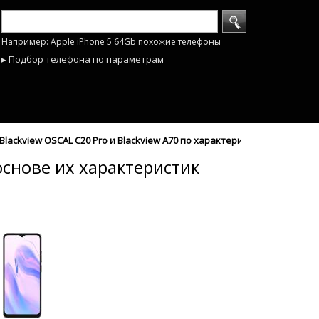
Например: Apple iPhone 5 64Gb похожие телефоны
▸ Подбор телефона по параметрам
lackview OSCAL C20 Pro и Blackview A70 по характеристикам - mobyho
основе их характеристик