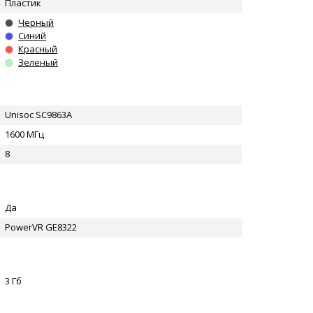
Пластик
Черный
Синий
Красный
Зеленый
Unisoc SC9863A
1600 МГц
8
Да
PowerVR GE8322
3 Гб