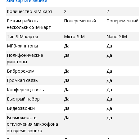
SIM-карта и звонки
Количество SIM-карт
2
2
Режим работы
Попеременный
Попеременный
нескольких SIM-карт
Тип SIM-карты
Micro-SIM
Nano-SIM
MP3-рингтоны
Да
Да
Полифонические
Да
Да
рингтоны
Виброрежим
Да
Да
Громкая связь
Да
Да
Конференц-связь
Да
Да
Быстрый набор
Да
Да
Видеозвонки
Да
Да
Возможность
Да
Да
отключения микрофона
во время звонка