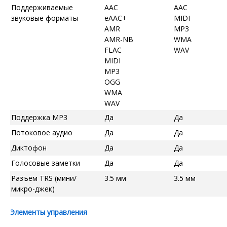
Поддерживаемые
AAC
AAC
звуковые форматы
eAAC+
MIDI
AMR
MP3
AMR-NB
WMA
FLAC
WAV
MIDI
MP3
OGG
WMA
WAV
Поддержка MP3
Да
Да
Потоковое аудио
Да
Да
Диктофон
Да
Да
Голосовые заметки
Да
Да
Разъем TRS (мини/
3.5 мм
3.5 мм
микро-джек)
Элементы управления