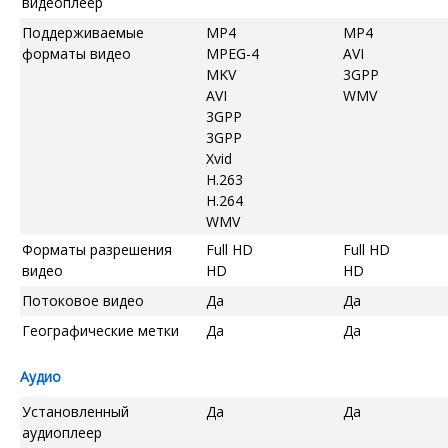
видеоплеер
Поддерживаемые
MP4
MP4
форматы видео
MPEG-4
AVI
MKV
3GPP
AVI
WMV
3GPP
3GPP
Xvid
H.263
H.264
WMV
Форматы разрешения
Full HD
Full HD
видео
HD
HD
Потоковое видео
Да
Да
Географические метки
Да
Да
Аудио
Установленный
Да
Да
аудиоплеер