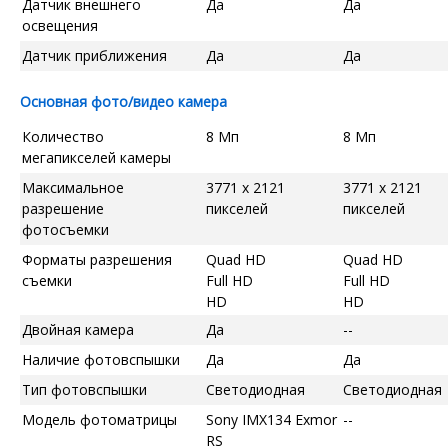
Датчик внешнего
Да
Да
освещения
Датчик приближения
Да
Да
Основная фото/видео камера
Количество
8 Мп
8 Мп
мегапикселей камеры
Максимальное
3771 x 2121
3771 x 2121
разрешение
пикселей
пикселей
фотосъемки
Форматы разрешения
Quad HD
Quad HD
съемки
Full HD
Full HD
HD
HD
Двойная камера
Да
--
Наличие фотовспышки
Да
Да
Тип фотовспышки
Светодиодная
Светодиодная
Модель фотоматрицы
Sony IMX134 Exmor
--
RS