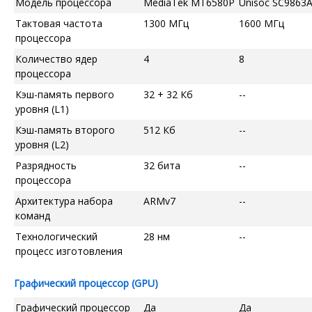
Модель процессора
MediaTek MT6580P
Unisoc SC9863
Тактовая частота
1300 МГц
1600 МГц
процессора
Количество ядер
4
8
процессора
Кэш-память первого
32 + 32 Кб
--
уровня (L1)
Кэш-память второго
512 Кб
--
уровня (L2)
Разрядность
32 бита
--
процессора
Архитектура набора
ARMv7
--
команд
Технологический
28 нм
--
процесс изготовления
Графический процессор (GPU)
Графический процессор
Да
Да