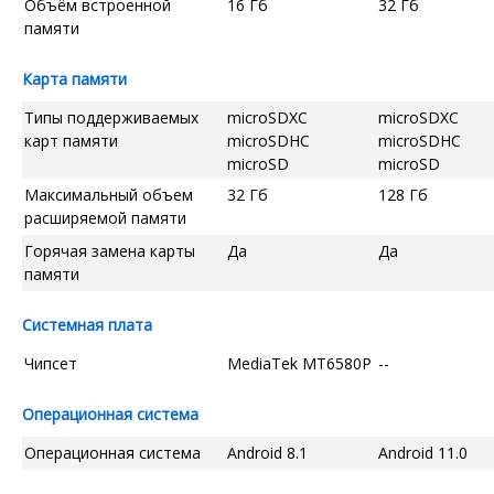
Объём встроенной
16 Гб
32 Гб
памяти
Карта памяти
Типы поддерживаемых
microSDXC
microSDXC
карт памяти
microSDHC
microSDHC
microSD
microSD
Максимальный объем
32 Гб
128 Гб
расширяемой памяти
Горячая замена карты
Да
Да
памяти
Системная плата
Чипсет
MediaTek MT6580P
--
Операционная система
Операционная система
Android 8.1
Android 11.0