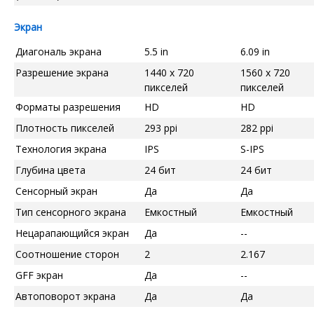
Экран
Диагональ экрана
5.5 in
6.09 in
Разрешение экрана
1440 x 720
1560 x 720
пикселей
пикселей
Форматы разрешения
HD
HD
Плотность пикселей
293 ppi
282 ppi
Технология экрана
IPS
S-IPS
Глубина цвета
24 бит
24 бит
Сенсорный экран
Да
Да
Тип сенсорного экрана
Емкостный
Емкостный
Нецарапающийся экран
Да
--
Соотношение сторон
2
2.167
GFF экран
Да
--
Автоповорот экрана
Да
Да