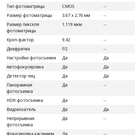
Тип фотоматрицы
CMOS
--
Размер фотоматрицы
3.67 x 2.76 мм
--
Размер пикселя
1.119 мкм
--
фотоматрицы
Кроп-фактор
9.42
--
Диафрагма
f/2
--
Настройки фотосъемки
Да
Да
Автофокусировка
Да
Да
Детектор лиц
Да
Да
Панорамная
Да
--
фотосъемка
HDR фотосъемка
Да
--
Видоискатель
Да
Да
Непрерывная
Да
--
фотосъемка
Фокусировка касанием
Да
--