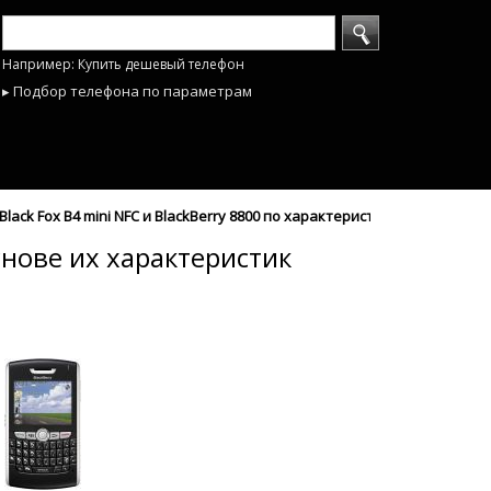
Например: Купить дешевый телефон
▸ Подбор телефона по параметрам
ack Fox B4 mini NFC и BlackBerry 8800 по характеристикам - mobyhobb
снове их характеристик