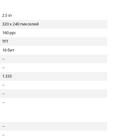
2.5 in
320 x 240 пикселей
160 ppi
TFT
16 бит
--
--
1.333
--
--
--
--
--