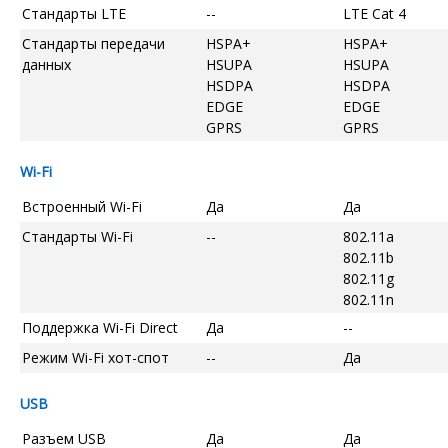
Стандарты LTE
--
LTE Cat 4
Стандарты передачи
HSPA+
HSPA+
данных
HSUPA
HSUPA
HSDPA
HSDPA
EDGE
EDGE
GPRS
GPRS
Wi-Fi
Встроенный Wi-Fi
Да
Да
Стандарты Wi-Fi
--
802.11a
802.11b
802.11g
802.11n
Поддержка Wi-Fi Direct
Да
--
Режим Wi-Fi хот-спот
--
Да
USB
Разъем USB
Да
Да