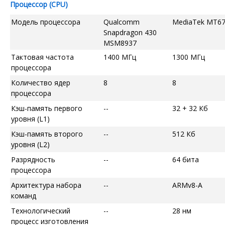
Процессор (CPU)
Модель процессора
Qualcomm
MediaTek MT6
Snapdragon 430
MSM8937
Тактовая частота
1400 МГц
1300 МГц
процессора
Количество ядер
8
8
процессора
Кэш-память первого
--
32 + 32 Кб
уровня (L1)
Кэш-память второго
--
512 Кб
уровня (L2)
Разрядность
--
64 бита
процессора
Архитектура набора
--
ARMv8-A
команд
Технологический
--
28 нм
процесс изготовления