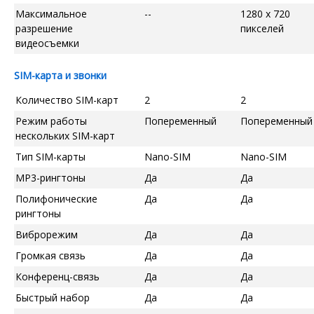
Максимальное
--
1280 x 720
разрешение
пикселей
видеосъемки
SIM-карта и звонки
Количество SIM-карт
2
2
Режим работы
Попеременный
Попеременный
нескольких SIM-карт
Тип SIM-карты
Nano-SIM
Nano-SIM
MP3-рингтоны
Да
Да
Полифонические
Да
Да
рингтоны
Виброрежим
Да
Да
Громкая связь
Да
Да
Конференц-связь
Да
Да
Быстрый набор
Да
Да