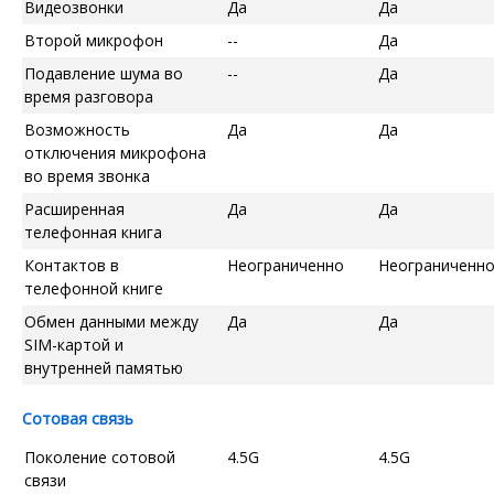
Видеозвонки
Да
Да
Второй микрофон
--
Да
Подавление шума во
--
Да
время разговора
Возможность
Да
Да
отключения микрофона
во время звонка
Расширенная
Да
Да
телефонная книга
Контактов в
Неограниченно
Неограниченн
телефонной книге
Обмен данными между
Да
Да
SIM-картой и
внутренней памятью
Сотовая связь
Поколение сотовой
4.5G
4.5G
связи