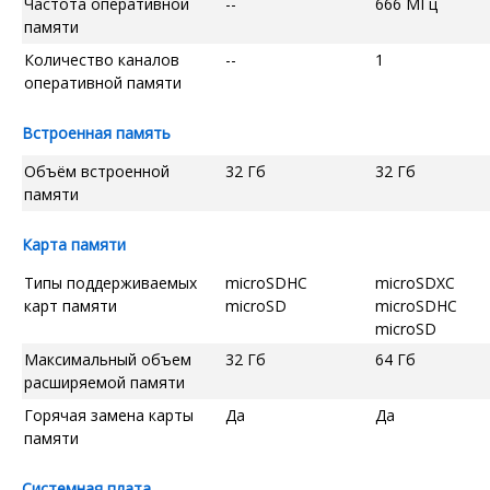
Частота оперативной
--
666 МГц
памяти
Количество каналов
--
1
оперативной памяти
Встроенная память
Объём встроенной
32 Гб
32 Гб
памяти
Карта памяти
Типы поддерживаемых
microSDHC
microSDXC
карт памяти
microSD
microSDHC
microSD
Максимальный объем
32 Гб
64 Гб
расширяемой памяти
Горячая замена карты
Да
Да
памяти
Системная плата