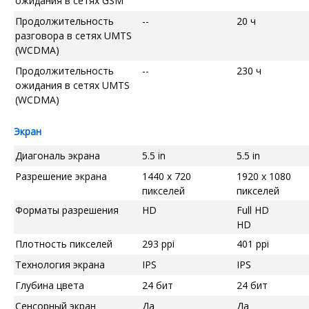
ожидания в сетях GSM
Продолжительность
--
20 ч
разговора в сетях UMTS
(WCDMA)
Продолжительность
--
230 ч
ожидания в сетях UMTS
(WCDMA)
Экран
Диагональ экрана
5.5 in
5.5 in
Разрешение экрана
1440 x 720
1920 x 1080
пикселей
пикселей
Форматы разрешения
HD
Full HD
HD
Плотность пикселей
293 ppi
401 ppi
Технология экрана
IPS
IPS
Глубина цвета
24 бит
24 бит
Сенсорный экран
Да
Да