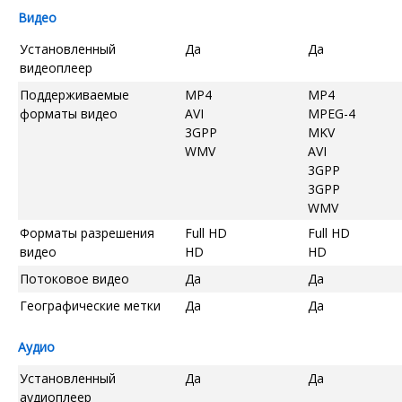
Видео
Установленный
Да
Да
видеоплеер
Поддерживаемые
MP4
MP4
форматы видео
AVI
MPEG-4
3GPP
MKV
WMV
AVI
3GPP
3GPP
WMV
Форматы разрешения
Full HD
Full HD
видео
HD
HD
Потоковое видео
Да
Да
Географические метки
Да
Да
Аудио
Установленный
Да
Да
аудиоплеер