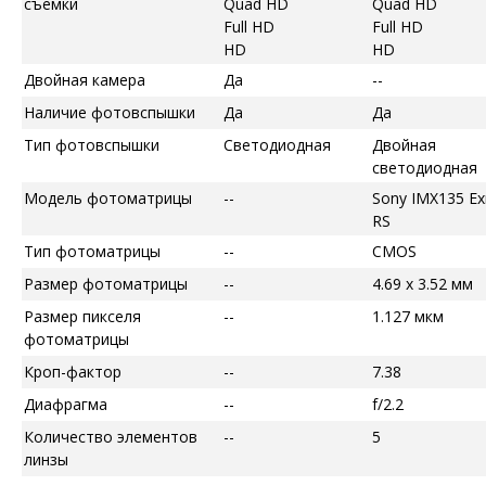
съемки
Quad HD
Quad HD
Full HD
Full HD
HD
HD
Двойная камера
Да
--
Наличие фотовспышки
Да
Да
Тип фотовспышки
Светодиодная
Двойная
светодиодная
Модель фотоматрицы
--
Sony IMX135 E
RS
Тип фотоматрицы
--
CMOS
Размер фотоматрицы
--
4.69 x 3.52 мм
Размер пикселя
--
1.127 мкм
фотоматрицы
Кроп-фактор
--
7.38
Диафрагма
--
f/2.2
Количество элементов
--
5
линзы