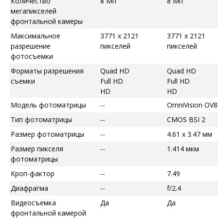
Количество
8 Мп
8 Мп
мегапикселей
фронтальной камеры
Максимальное
3771 x 2121
3771 x 2121
разрешение
пикселей
пикселей
фотосъемки
Форматы разрешения
Quad HD
Quad HD
съемки
Full HD
Full HD
HD
HD
Модель фотоматрицы
--
OmniVision OV
Тип фотоматрицы
--
CMOS BSI 2
Размер фотоматрицы
--
4.61 x 3.47 мм
Размер пикселя
--
1.414 мкм
фотоматрицы
Кроп-фактор
--
7.49
Диафрагма
--
f/2.4
Видеосъемка
Да
Да
фронтальной камерой