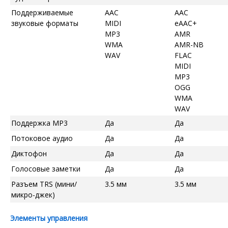
Поддерживаемые
AAC
AAC
звуковые форматы
MIDI
eAAC+
MP3
AMR
WMA
AMR-NB
WAV
FLAC
MIDI
MP3
OGG
WMA
WAV
Поддержка MP3
Да
Да
Потоковое аудио
Да
Да
Диктофон
Да
Да
Голосовые заметки
Да
Да
Разъем TRS (мини/
3.5 мм
3.5 мм
микро-джек)
Элементы управления