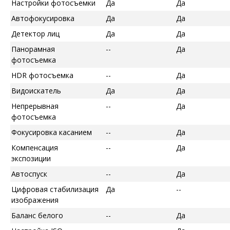
Настройки фотосъемки
Да
Да
Автофокусировка
Да
Да
Детектор лиц
Да
Да
Панорамная
--
Да
фотосъемка
HDR фотосъемка
--
Да
Видоискатель
Да
Да
Непрерывная
--
Да
фотосъемка
Фокусировка касанием
--
Да
Компенсация
--
Да
экспозиции
Автоспуск
--
Да
Цифровая стабилизация
Да
--
изображения
Баланс белого
--
Да