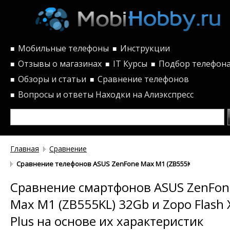
Мобильные телефоны
Инструкции
■
■
Отзывы о магазинах
IT Курсы
Подбор телефон
■
■
■
Обзоры и статьи
Сравнение телефонов
■
■
Вопросы и ответы
Находки на Алиэкспресс
■
Главная
Сравнение
Сравнение телефонов ASUS ZenFone Max M1 (ZB555KL) 32Gb и Zop
Сравнение смартфонов ASUS ZenFon
Max M1 (ZB555KL) 32Gb и Zopo Flash 
Plus на основе их характеристик