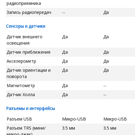
радиоприемника
Запись радиопередач
--
Да
Сенсоры и датчики
Датчик внешнего
Да
Да
освещения
Датчик приближения
Да
Да
Акселерометр
Да
Да
Датчик ориентации и
Да
Да
поворота
Магнитометр
Да
--
Датчик Холла
Да
--
Разъемы и интерфейсы
Разъем USB
Микро-USB
Микро-USB
Разъем TRS (мини/
3.5 мм
3.5 мм
микро-джек)