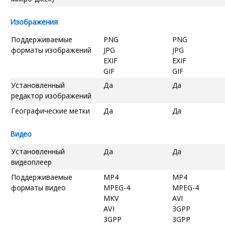
Изображения
Поддерживаемые
PNG
PNG
форматы изображений
JPG
JPG
EXIF
EXIF
GIF
GIF
Установленный
Да
Да
редактор изображений
Географические метки
Да
Да
Видео
Установленный
Да
Да
видеоплеер
Поддерживаемые
MP4
MP4
форматы видео
MPEG-4
MPEG-4
MKV
AVI
AVI
3GPP
3GPP
3GPP