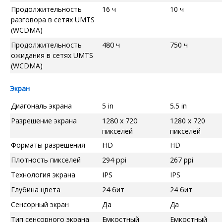
Продолжительность
16 ч
10 ч
разговора в сетях UMTS
(WCDMA)
Продолжительность
480 ч
750 ч
ожидания в сетях UMTS
(WCDMA)
Экран
Диагональ экрана
5 in
5.5 in
Разрешение экрана
1280 x 720
1280 x 720
пикселей
пикселей
Форматы разрешения
HD
HD
Плотность пикселей
294 ppi
267 ppi
Технология экрана
IPS
IPS
Глубина цвета
24 бит
24 бит
Сенсорный экран
Да
Да
Тип сенсорного экрана
Емкостный
Емкостный