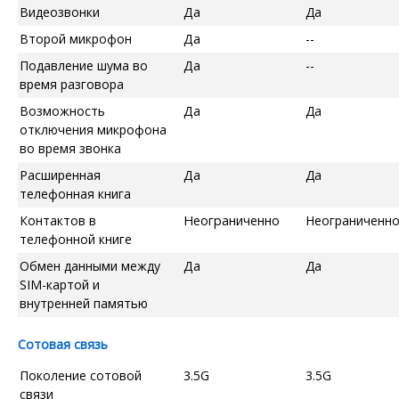
Видеозвонки
Да
Да
Второй микрофон
Да
--
Подавление шума во
Да
--
время разговора
Возможность
Да
Да
отключения микрофона
во время звонка
Расширенная
Да
Да
телефонная книга
Контактов в
Неограниченно
Неограниченн
телефонной книге
Обмен данными между
Да
Да
SIM-картой и
внутренней памятью
Сотовая связь
Поколение сотовой
3.5G
3.5G
связи