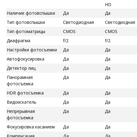
HD
Наличие фотовспышки
Да
Да
Тип фотовспышки
Светодиодная
Светодиодная
Тип фотоматрицы
CMOS
CMOS
Диафрагма
f/2
f/2
Настройки фотосъемки
Да
Да
Автофокусировка
Да
Да
Детектор лиц
Да
Да
Панорамная
Да
Да
фотосъемка
HDR фотосъемка
Да
Да
Видоискатель
Да
Да
Непрерывная
Да
Да
фотосъемка
Фокусировка касанием
Да
Да
Компенсация
Да
Да