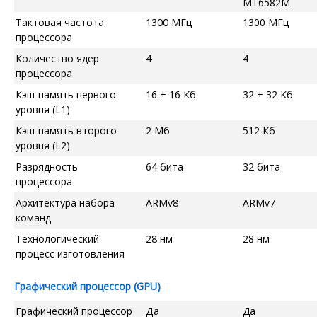
MT6582M
Тактовая частота
1300 МГц
1300 МГц
процессора
Количество ядер
4
4
процессора
Кэш-память первого
16 + 16 Кб
32 + 32 Кб
уровня (L1)
Кэш-память второго
2 Мб
512 Кб
уровня (L2)
Разрядность
64 бита
32 бита
процессора
Архитектура набора
ARMv8
ARMv7
команд
Технологический
28 нм
28 нм
процесс изготовления
Графический процессор (GPU)
Графический процессор
Да
Да