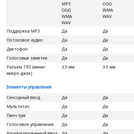
MP3
OGG
OGG
WMA
WMA
WAV
WAV
Поддержка MP3
Да
Да
Потоковое аудио
Да
Да
Диктофон
Да
Да
Голосовые заметки
Да
Да
Разъем TRS (мини/
3.5 мм
3.5 мм
микро-джек)
Элементы управления
Сенсорный ввод
Да
Да
Мультитач
Да
Да
Пинч-зум
Да
Да
Голосовое управление
Да
Да
Русифицированный ввод
Да
Да