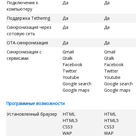
Подключение к
Да
Да
компьютеру
Поддержка Tethering
Да
Да
Синхронизация через
Да
Да
сотовую сеть
OTA-синхронизация
Да
Да
Синхронизация с
Gmail
Gmail
сервисами
Gtalk
Gtalk
Facebook
Facebook
Twitter
Twitter
Youtube
Youtube
Google search
Google search
Google maps
Google maps
Программные возможности
Установленный браузер
HTML
HTML
HTML5
HTML5
CSS3
CSS3
WAP
WAP