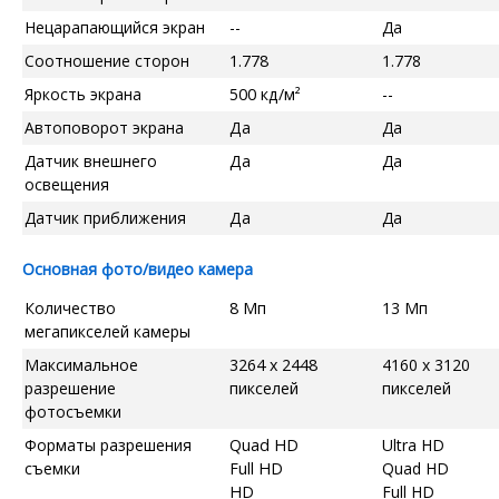
Нецарапающийся экран
--
Да
Соотношение сторон
1.778
1.778
Яркость экрана
500 кд/м²
--
Автоповорот экрана
Да
Да
Датчик внешнего
Да
Да
освещения
Датчик приближения
Да
Да
Основная фото/видео камера
Количество
8 Мп
13 Мп
мегапикселей камеры
Максимальное
3264 x 2448
4160 x 3120
разрешение
пикселей
пикселей
фотосъемки
Форматы разрешения
Quad HD
Ultra HD
съемки
Full HD
Quad HD
HD
Full HD