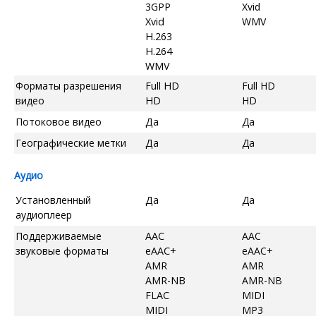
3GPP
Xvid
Xvid
WMV
H.263
H.264
WMV
Форматы разрешения
Full HD
Full HD
видео
HD
HD
Потоковое видео
Да
Да
Географические метки
Да
Да
Аудио
Установленный
Да
Да
аудиоплеер
Поддерживаемые
AAC
AAC
звуковые форматы
eAAC+
eAAC+
AMR
AMR
AMR-NB
AMR-NB
FLAC
MIDI
MIDI
MP3