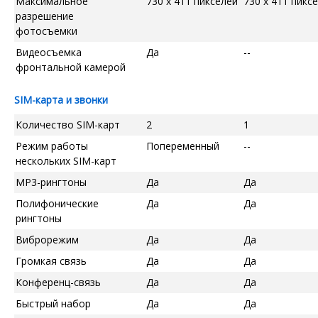
Максимальное
730 x 411 пикселей
730 x 411 пикс
разрешение
фотосъемки
Видеосъемка
Да
--
фронтальной камерой
SIM-карта и звонки
Количество SIM-карт
2
1
Режим работы
Попеременный
--
нескольких SIM-карт
MP3-рингтоны
Да
Да
Полифонические
Да
Да
рингтоны
Виброрежим
Да
Да
Громкая связь
Да
Да
Конференц-связь
Да
Да
Быстрый набор
Да
Да