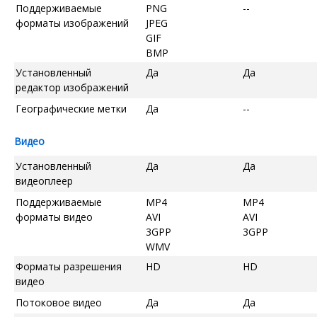
Поддерживаемые
PNG
--
форматы изображений
JPEG
GIF
BMP
Установленный
Да
Да
редактор изображений
Географические метки
Да
--
Видео
Установленный
Да
Да
видеоплеер
Поддерживаемые
MP4
MP4
форматы видео
AVI
AVI
3GPP
3GPP
WMV
Форматы разрешения
HD
HD
видео
Потоковое видео
Да
Да