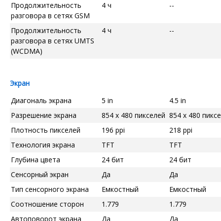
Продолжительность
4 ч
--
разговора в сетях GSM
Продолжительность
4 ч
--
разговора в сетях UMTS
(WCDMA)
Экран
Диагональ экрана
5 in
4.5 in
Разрешение экрана
854 x 480 пикселей
854 x 480 пикс
Плотность пикселей
196 ppi
218 ppi
Технология экрана
TFT
TFT
Глубина цвета
24 бит
24 бит
Сенсорный экран
Да
Да
Тип сенсорного экрана
Емкостный
Емкостный
Соотношение сторон
1.779
1.779
Автоповорот экрана
Да
Да