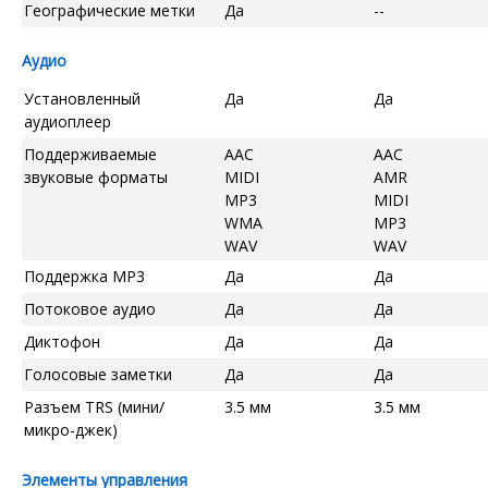
Географические метки
Да
--
Аудио
Установленный
Да
Да
аудиоплеер
Поддерживаемые
AAC
AAC
звуковые форматы
MIDI
AMR
MP3
MIDI
WMA
MP3
WAV
WAV
Поддержка MP3
Да
Да
Потоковое аудио
Да
Да
Диктофон
Да
Да
Голосовые заметки
Да
Да
Разъем TRS (мини/
3.5 мм
3.5 мм
микро-джек)
Элементы управления