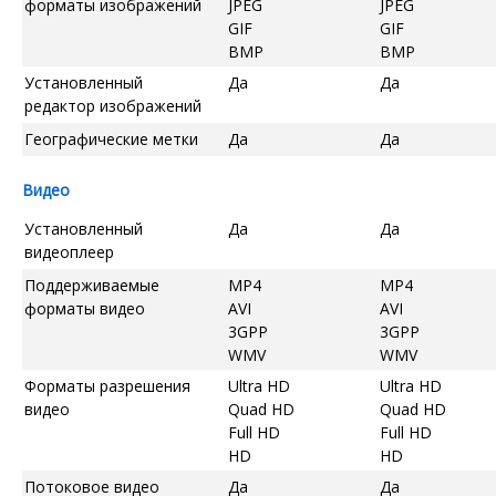
форматы изображений
JPEG
JPEG
GIF
GIF
BMP
BMP
Установленный
Да
Да
редактор изображений
Географические метки
Да
Да
Видео
Установленный
Да
Да
видеоплеер
Поддерживаемые
MP4
MP4
форматы видео
AVI
AVI
3GPP
3GPP
WMV
WMV
Форматы разрешения
Ultra HD
Ultra HD
видео
Quad HD
Quad HD
Full HD
Full HD
HD
HD
Потоковое видео
Да
Да