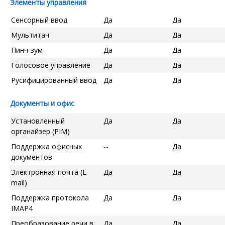
Элементы управления
Сенсорный ввод
Да
Да
Мультитач
Да
Да
Пинч-зум
Да
Да
Голосовое управление
Да
Да
Русифицированный ввод
Да
Да
Документы и офис
Установленный
Да
Да
органайзер (PIM)
Поддержка офисных
--
Да
документов
Электронная почта (E-
Да
Да
mail)
Поддержка протокола
Да
Да
IMAP4
Преобразование речи в
Да
Да