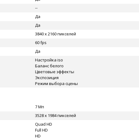
--
Да
Да
3840 x 2160 пикселей
60 fps
Да
Настройка iso
Баланс белого
Цветовые эффекты
Экспозиция
Режим выбора сцены
7 Мп
3528 x 1984 пикселей
Quad HD
Full HD
HD