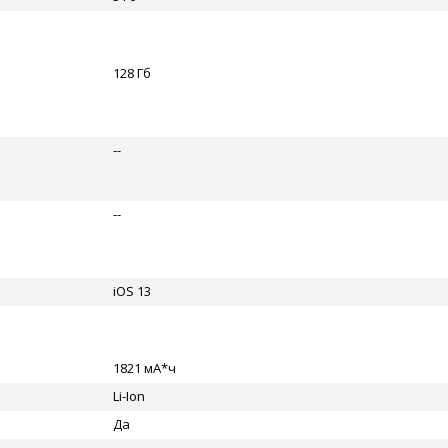
128 Гб
--
--
iOS 13
1821 мА*ч
Li-Ion
Да