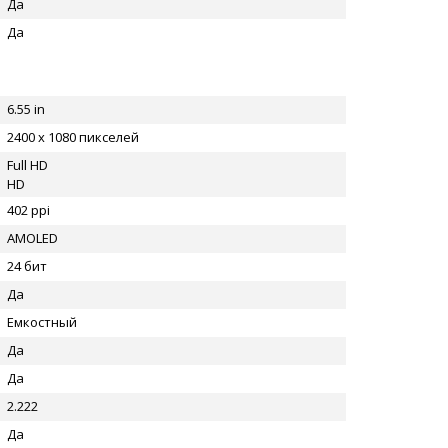
Да
Да
6.55 in
2400 x 1080 пикселей
Full HD
HD
402 ppi
AMOLED
24 бит
Да
Емкостный
Да
Да
2.222
Да