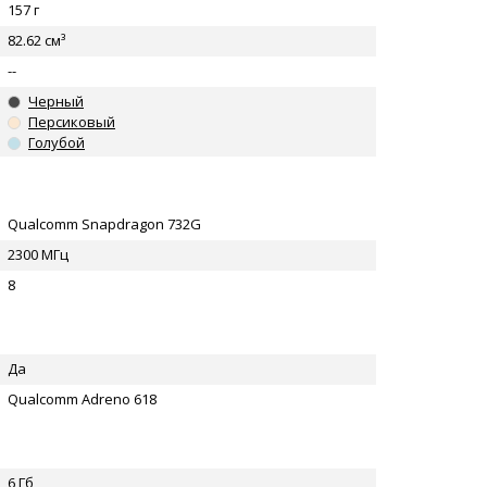
157 г
82.62 см³
--
Черный
Персиковый
Голубой
Qualcomm Snapdragon 732G
2300 МГц
8
Да
Qualcomm Adreno 618
6 Гб