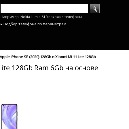
Например: Nokia Lumia 610 похожие телефоны
▸ Подбор телефона по параметрам
ple iPhone SE (2020) 128Gb и Xiaomi Mi 11 Lite 128Gb Ram 6Gb по хар
Lite 128Gb Ram 6Gb на основе