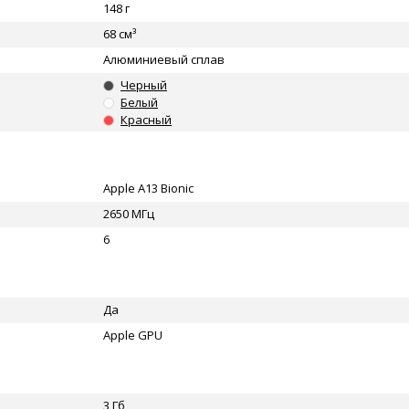
148 г
68 см³
Алюминиевый сплав
Черный
Белый
Красный
Apple A13 Bionic
2650 МГц
6
Да
Apple GPU
3 Гб