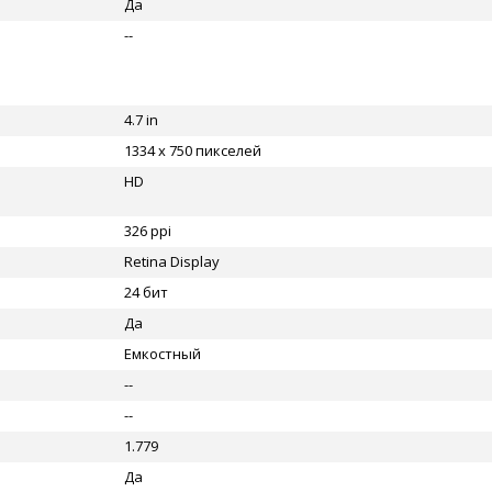
Да
--
4.7 in
1334 x 750 пикселей
HD
326 ppi
Retina Display
24 бит
Да
Емкостный
--
--
1.779
Да