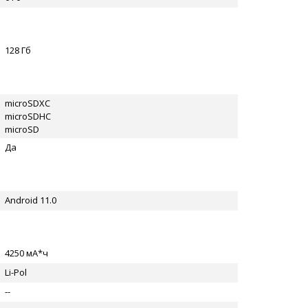
128 Гб
microSDXC
microSDHC
microSD
Да
Android 11.0
4250 мА*ч
Li-Pol
--