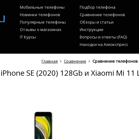
Мобильные телефоны
Подбор телефона
Новинки телефонов
Сравнение телефонов
Популярные телефоны
Обзоры и статьи
Отзывы о магазинах
Инструкции
IT Курсы
Вопросы и ответы (FAQ)
Находки на Алиэкспресс
Главная
Сравнение
Сравнение телефонов Ap
Phone SE (2020) 128Gb и Xiaomi Mi 11 