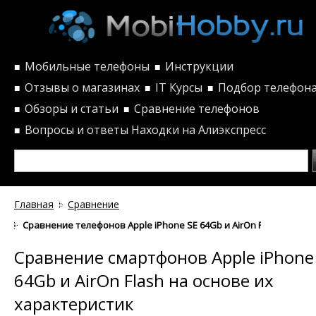
Мобильные телефоны
Инструкции
■
■
Отзывы о магазинах
IT Курсы
Подбор телефон
■
■
■
Обзоры и статьи
Сравнение телефонов
■
■
Вопросы и ответы
Находки на Алиэкспресс
■
Главная
Сравнение
Сравнение телефонов Apple iPhone SE 64Gb и AirOn Flash по ха
Сравнение смартфонов Apple iPhone
64Gb и AirOn Flash на основе их
характеристик