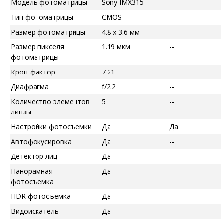
Модель фотоматрицы
Sony IMX315
--
Тип фотоматрицы
CMOS
--
Размер фотоматрицы
4.8 x 3.6 мм
--
Размер пикселя
1.19 мкм
--
фотоматрицы
Кроп-фактор
7.21
--
Диафрагма
f/2.2
--
Количество элементов
5
--
линзы
Настройки фотосъемки
Да
Да
Автофокусировка
Да
--
Детектор лиц
Да
--
Панорамная
Да
--
фотосъемка
HDR фотосъемка
Да
--
Видоискатель
Да
--