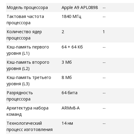
Модель процессора
Apple A9 APL0898
--
Тактовая частота
1840 МГц
--
процессора
Количество ядер
2
1
процессора
Кэш-память первого
64 + 64 Кб
--
уровня (L1)
Кэш-память второго
3 Мб
--
уровня (L2)
Кэш-память третьего
8 Мб
--
уровня (L3)
Разрядность
64 бита
--
процессора
Архитектура набора
ARMv8-A
--
команд
Технологический
14 нм
--
процесс изготовления