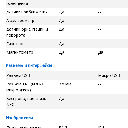
освещения
Датчик приближения
Да
--
Акселерометр
Да
--
Датчик ориентации и
Да
--
поворота
Гироскоп
Да
--
Магнитометр
Да
Да
Разъемы и интерфейсы
Разъем USB
--
Микро-USB
Разъем TRS (мини/
3.5 мм
--
микро-джек)
Беспроводная связь
Да
--
NFC
Изображения
Поддерживаемые
PNG
JPG