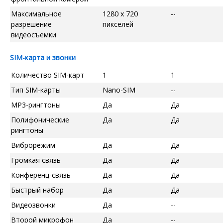
Максимальное
1280 x 720
--
разрешение
пикселей
видеосъемки
SIM-карта и звонки
Количество SIM-карт
1
1
Тип SIM-карты
Nano-SIM
--
MP3-рингтоны
Да
Да
Полифонические
Да
Да
рингтоны
Виброрежим
Да
Да
Громкая связь
Да
Да
Конференц-связь
Да
Да
Быстрый набор
Да
Да
Видеозвонки
Да
--
Второй микрофон
Да
--