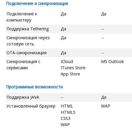
Подключение и синхронизация
Подключение к
Да
Да
компьютеру
Поддержка Tethering
Да
--
Синхронизация через
Да
--
сотовую сеть
OTA-синхронизация
Да
--
Синхронизация с
ICloud
MS Outlook
сервисами
ITunes Store
App Store
Программные возможности
Поддержка JAVA
--
Да
Установленный браузер
HTML
WAP
HTML5
CSS3
WAP