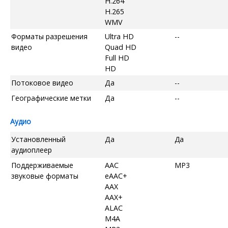
H.264
H.265
WMV
Форматы разрешения
Ultra HD
--
видео
Quad HD
Full HD
HD
Потоковое видео
Да
--
Географические метки
Да
--
Аудио
Установленный
Да
Да
аудиоплеер
Поддерживаемые
AAC
MP3
звуковые форматы
eAAC+
AAX
AAX+
ALAC
M4A