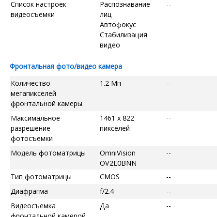
Список настроек
Распознавание
--
видеосъемки
лиц
Автофокус
Стабилизация
видео
Фронтальная фото/видео камера
Количество
1.2 Мп
--
мегапикселей
фронтальной камеры
Максимальное
1461 x 822
--
разрешение
пикселей
фотосъемки
Модель фотоматрицы
OmniVision
--
OV2E0BNN
Тип фотоматрицы
CMOS
--
Диафрагма
f/2.4
--
Видеосъемка
Да
--
фронтальной камерой