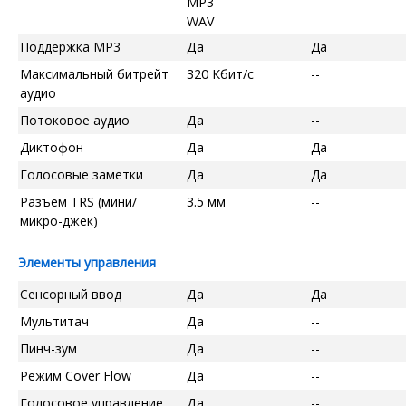
MP3
WAV
Поддержка MP3
Да
Да
Максимальный битрейт
320 Кбит/с
--
аудио
Потоковое аудио
Да
--
Диктофон
Да
Да
Голосовые заметки
Да
Да
Разъем TRS (мини/
3.5 мм
--
микро-джек)
Элементы управления
Сенсорный ввод
Да
Да
Мультитач
Да
--
Пинч-зум
Да
--
Режим Cover Flow
Да
--
Голосовое управление
Да
--