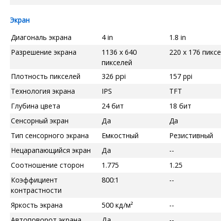
Экран
Диагональ экрана
4 in
1.8 in
Разрешение экрана
1136 x 640
220 x 176 пикс
пикселей
Плотность пикселей
326 ppi
157 ppi
Технология экрана
IPS
TFT
Глубина цвета
24 бит
18 бит
Сенсорный экран
Да
Да
Тип сенсорного экрана
Емкостный
Резистивный
Нецарапающийся экран
Да
--
Соотношение сторон
1.775
1.25
Коэффициент
800:1
--
контрастности
Яркость экрана
500 кд/м²
--
Автоповорот экрана
Да
--