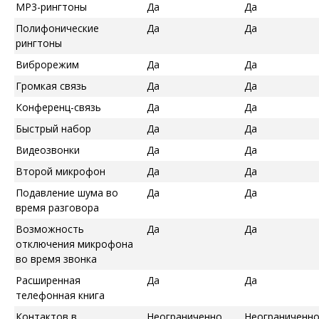
MP3-рингтоны
Да
Да
Полифонические
Да
Да
рингтоны
Виброрежим
Да
Да
Громкая связь
Да
Да
Конференц-связь
Да
Да
Быстрый набор
Да
Да
Видеозвонки
Да
Да
Второй микрофон
Да
Да
Подавление шума во
Да
Да
время разговора
Возможность
Да
Да
отключения микрофона
во время звонка
Расширенная
Да
Да
телефонная книга
Контактов в
Неограниченно
Неограниченн