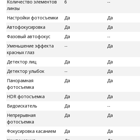
Количество элементов
6
--
линзы
Настройки фотосъемки
Да
Да
Автофокусировка
Да
Да
Фазовый автофокус
Да
--
Уменьшение эффекта
--
Да
красных глаз
Детектор лиц
Да
Да
Детектор улыбок
--
Да
Панорамная
Да
Да
фотосъемка
HDR фотосъемка
Да
Да
Видоискатель
Да
--
Непрерывная
Да
Да
фотосъемка
Фокусировка касанием
Да
Да