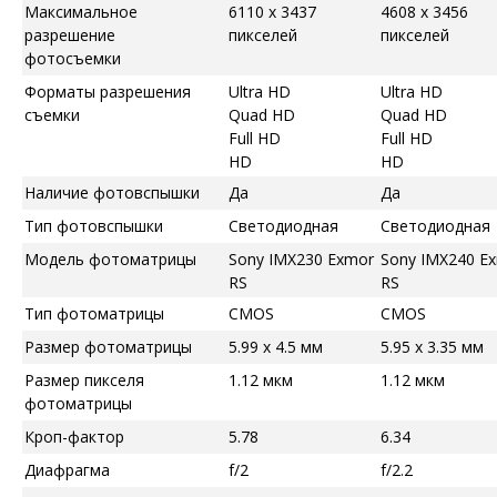
Максимальное
6110 x 3437
4608 x 3456
разрешение
пикселей
пикселей
фотосъемки
Форматы разрешения
Ultra HD
Ultra HD
съемки
Quad HD
Quad HD
Full HD
Full HD
HD
HD
Наличие фотовспышки
Да
Да
Тип фотовспышки
Светодиодная
Светодиодная
Модель фотоматрицы
Sony IMX230 Exmor
Sony IMX240 E
RS
RS
Тип фотоматрицы
CMOS
CMOS
Размер фотоматрицы
5.99 x 4.5 мм
5.95 x 3.35 мм
Размер пикселя
1.12 мкм
1.12 мкм
фотоматрицы
Кроп-фактор
5.78
6.34
Диафрагма
f/2
f/2.2