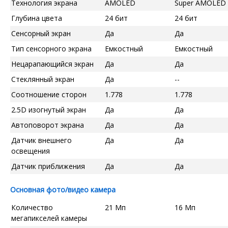
Технология экрана
AMOLED
Super AMOLED
Глубина цвета
24 бит
24 бит
Сенсорный экран
Да
Да
Тип сенсорного экрана
Емкостный
Емкостный
Нецарапающийся экран
Да
Да
Стеклянный экран
Да
--
Соотношение сторон
1.778
1.778
2.5D изогнутый экран
Да
Да
Автоповорот экрана
Да
Да
Датчик внешнего
Да
Да
освещения
Датчик приближения
Да
Да
Основная фото/видео камера
Количество
21 Мп
16 Мп
мегапикселей камеры