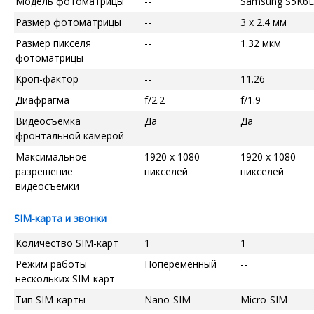
Модель фотоматрицы
--
Samsung S5K6
Размер фотоматрицы
--
3 x 2.4 мм
Размер пикселя
--
1.32 мкм
фотоматрицы
Кроп-фактор
--
11.26
Диафрагма
f/2.2
f/1.9
Видеосъемка
Да
Да
фронтальной камерой
Максимальное
1920 x 1080
1920 x 1080
разрешение
пикселей
пикселей
видеосъемки
SIM-карта и звонки
Количество SIM-карт
1
1
Режим работы
Попеременный
--
нескольких SIM-карт
Тип SIM-карты
Nano-SIM
Micro-SIM