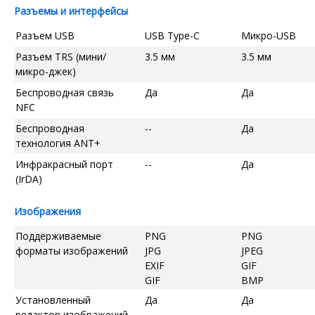
Разъемы и интерфейсы
Разъем USB
USB Type-C
Микро-USB
Разъем TRS (мини/
3.5 мм
3.5 мм
микро-джек)
Беспроводная связь
Да
Да
NFC
Беспроводная
--
Да
технология ANT+
Инфракрасный порт
--
Да
(IrDA)
Изображения
Поддерживаемые
PNG
PNG
форматы изображений
JPG
JPEG
EXIF
GIF
GIF
BMP
Установленный
Да
Да
редактор изображений