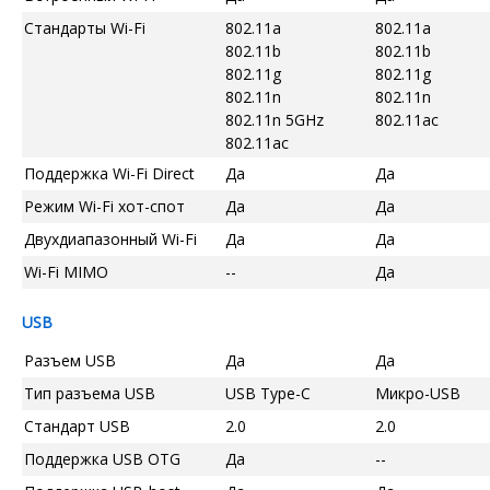
Стандарты Wi-Fi
802.11a
802.11a
802.11b
802.11b
802.11g
802.11g
802.11n
802.11n
802.11n 5GHz
802.11ac
802.11ac
Поддержка Wi-Fi Direct
Да
Да
Режим Wi-Fi хот-спот
Да
Да
Двухдиапазонный Wi-Fi
Да
Да
Wi-Fi MIMO
--
Да
USB
Разъем USB
Да
Да
Тип разъема USB
USB Type-C
Микро-USB
Стандарт USB
2.0
2.0
Поддержка USB OTG
Да
--