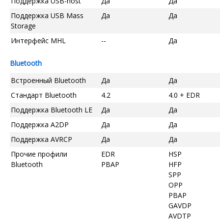
Поддержка USB-host
Да
Да
Поддержка USB Mass
Да
Да
Storage
Интерфейс MHL
--
Да
Bluetooth
Встроенный Bluetooth
Да
Да
Стандарт Bluetooth
4.2
4.0 + EDR
Поддержка Bluetooth LE
Да
Да
Поддержка A2DP
Да
Да
Поддержка AVRCP
Да
Да
Прочие профили
EDR
HSP
Bluetooth
PBAP
HFP
SPP
OPP
PBAP
GAVDP
AVDTP