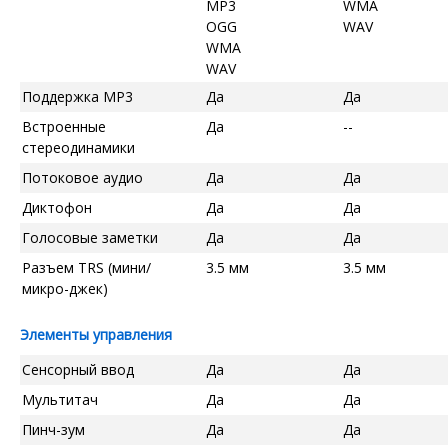
MP3
WMA
OGG
WAV
WMA
WAV
Поддержка MP3
Да
Да
Встроенные
Да
--
стереодинамики
Потоковое аудио
Да
Да
Диктофон
Да
Да
Голосовые заметки
Да
Да
Разъем TRS (мини/
3.5 мм
3.5 мм
микро-джек)
Элементы управления
Сенсорный ввод
Да
Да
Мультитач
Да
Да
Пинч-зум
Да
Да