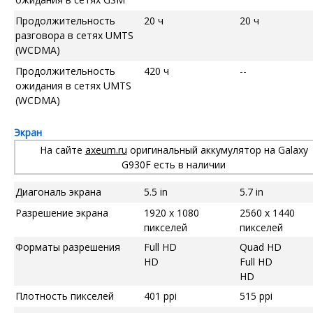
Продолжительность
20 ч
20 ч
разговора в сетях UMTS
(WCDMA)
Продолжительность
420 ч
--
ожидания в сетях UMTS
(WCDMA)
Экран
На сайте
axeum.ru
оригинальный аккумулятор на Galaxy
G930F есть в наличии
Диагональ экрана
5.5 in
5.7 in
Разрешение экрана
1920 x 1080
2560 x 1440
пикселей
пикселей
Форматы разрешения
Full HD
Quad HD
HD
Full HD
HD
Плотность пикселей
401 ppi
515 ppi