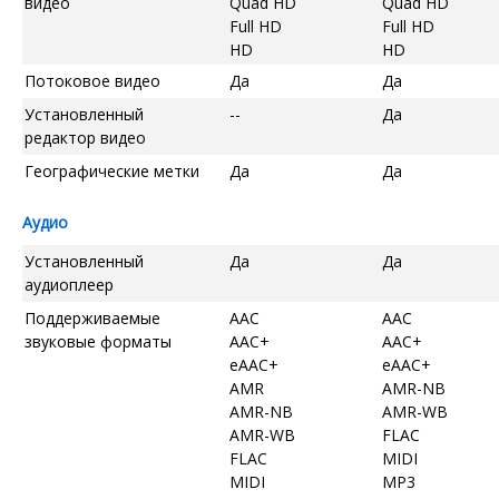
видео
Quad HD
Quad HD
Full HD
Full HD
HD
HD
Потоковое видео
Да
Да
Установленный
--
Да
редактор видео
Географические метки
Да
Да
Аудио
Установленный
Да
Да
аудиоплеер
Поддерживаемые
AAC
AAC
звуковые форматы
AAC+
AAC+
eAAC+
eAAC+
AMR
AMR-NB
AMR-NB
AMR-WB
AMR-WB
FLAC
FLAC
MIDI
MIDI
MP3