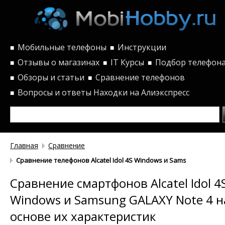
Мобильные телефоны
Инструкции
■
■
Отзывы о магазинах
IT Курсы
Подбор телефон
■
■
■
Обзоры и статьи
Сравнение телефонов
■
■
Вопросы и ответы
Находки на Алиэкспресс
■
Главная
Сравнение
Сравнение телефонов Alcatel Idol 4S Windows и Samsung GALAXY
Сравнение смартфонов Alcatel Idol 4
Windows и Samsung GALAXY Note 4 н
основе их характеристик