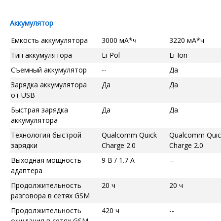
Аккумулятор
Емкость аккумулятора
3000 мА*ч
3220 мА*ч
Тип аккумулятора
Li-Pol
Li-Ion
Съемный аккумулятор
--
Да
Зарядка аккумулятора
Да
Да
от USB
Быстрая зарядка
Да
Да
аккумулятора
Технология быстрой
Qualcomm Quick
Qualcomm Quic
зарядки
Charge 2.0
Charge 2.0
Выходная мощность
9 В / 1.7 А
--
адаптера
Продолжительность
20 ч
20 ч
разговора в сетях GSM
Продолжительность
420 ч
--
ожидания в сетях GSM