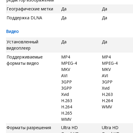
Географические метки
Да
Да
Поддержка DLNA
Да
Да
Видео
Установленный
Да
Да
видеоплеер
Поддерживаемые
MP4
MP4
форматы видео
MPEG-4
MPEG-4
MKV
MKV
AVI
AVI
3GPP
3GPP
3GPP
Xvid
Xvid
H.263
H.263
H.264
H.264
WMV
H.265
WMV
Форматы разрешения
Ultra HD
Ultra HD