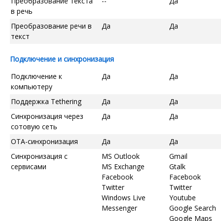
Преобразование текста
--
Да
в речь
Преобразование речи в
Да
Да
текст
Подключение и синхронизация
Подключение к
Да
Да
компьютеру
Поддержка Tethering
Да
Да
Синхронизация через
Да
Да
сотовую сеть
OTA-синхронизация
Да
Да
Синхронизация с
MS Outlook
Gmail
сервисами
MS Exchange
Gtalk
Facebook
Facebook
Twitter
Twitter
Windows Live
Youtube
Messenger
Google Search
Google Maps