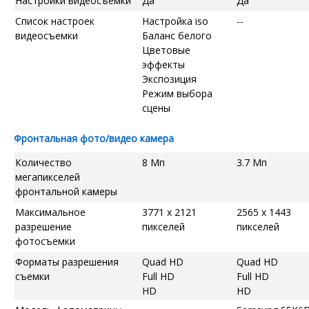
Настройки видеосъемки
Да
Да
Список настроек
Настройка iso
--
видеосъемки
Баланс белого
Цветовые
эффекты
Экспозиция
Режим выбора
сцены
Фронтальная фото/видео камера
Количество
8 Мп
3.7 Мп
мегапикселей
фронтальной камеры
Максимальное
3771 x 2121
2565 x 1443
разрешение
пикселей
пикселей
фотосъемки
Форматы разрешения
Quad HD
Quad HD
съемки
Full HD
Full HD
HD
HD