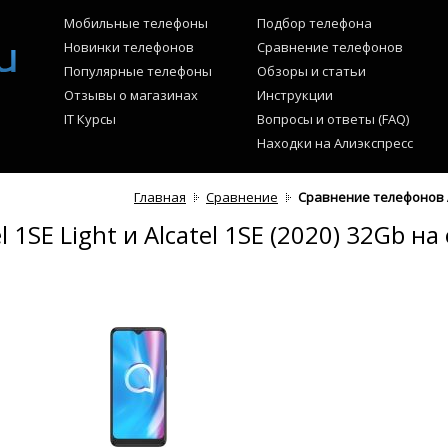
Мобильные телефоны
Подбор телефона
Новинки телефонов
Сравнение телефонов
Популярные телефоны
Обзоры и статьи
Отзывы о магазинах
Инструкции
IT Курсы
Вопросы и ответы (FAQ)
Находки на Алиэкспресс
Главная
Сравнение
Сравнение телефонов Alc
1SE Light и Alcatel 1SE (2020) 32Gb н