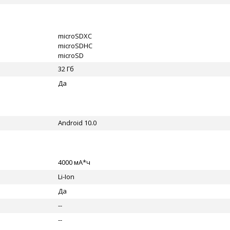
microSDXC
microSDHC
microSD
32 Гб
Да
Android 10.0
4000 мА*ч
Li-Ion
Да
--
--