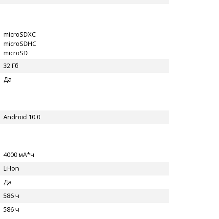
microSDXC
microSDHC
microSD
32 Гб
Да
Android 10.0
4000 мА*ч
Li-Ion
Да
586 ч
586 ч