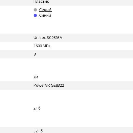
Пластик
Серый
Синий
Unisoc SC9863A
1600 МГц
8
Да
PowerVR GE8322
2 Гб
32 Гб