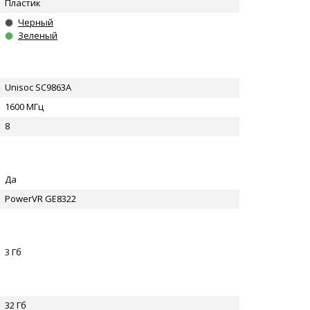
Пластик
Черный
Зеленый
Unisoc SC9863A
1600 МГц
8
Да
PowerVR GE8322
3 Гб
32 Гб