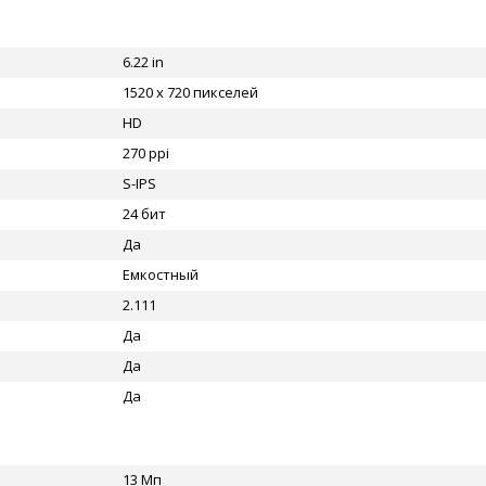
6.22 in
1520 x 720 пикселей
HD
270 ppi
S-IPS
24 бит
Да
Емкостный
2.111
Да
Да
Да
13 Мп