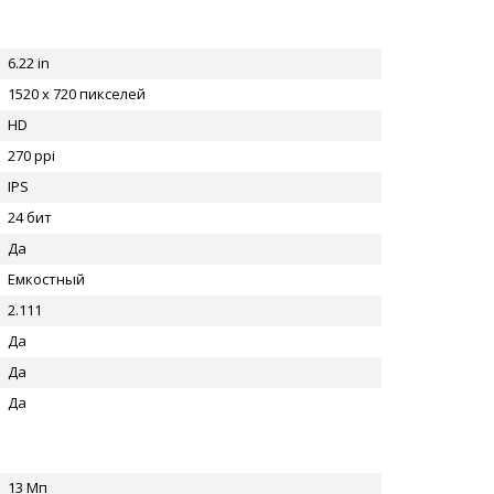
6.22 in
1520 x 720 пикселей
HD
270 ppi
IPS
24 бит
Да
Емкостный
2.111
Да
Да
Да
13 Мп