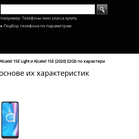
Например: Телефоны люкс класса купить
▸ Подбор телефона по параметрам
atel 1SE Light и Alcatel 1SE (2020) 32Gb по характеристикам - mobyho
а основе их характеристик