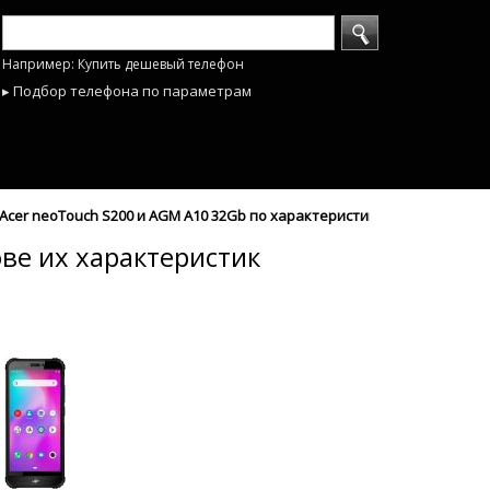
Например: Купить дешевый телефон
▸ Подбор телефона по параметрам
cer neoTouch S200 и AGM A10 32Gb по характеристикам - mobyhobby.
ве их характеристик