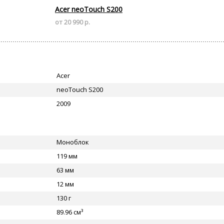
Acer neoTouch S200
от 20 990 р.
Acer
neoTouch S200
2009
Моноблок
119 мм
63 мм
12 мм
130 г
89.96 см³