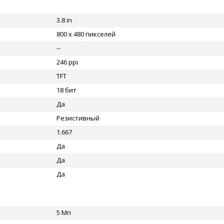
3.8 in
800 x 480 пикселей
--
246 ppi
TFT
18 бит
Да
Резистивный
1.667
Да
Да
Да
5 Мп