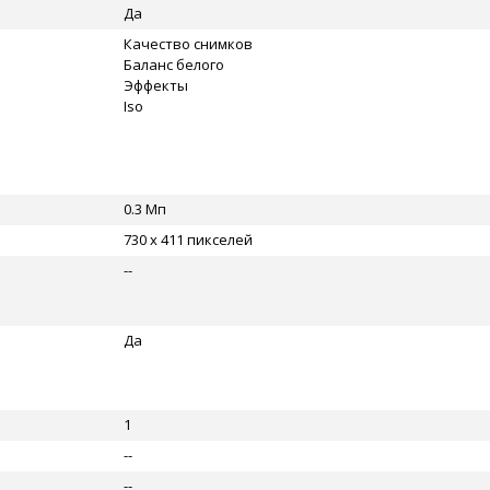
Да
Качество снимков
Баланс белого
Эффекты
Iso
0.3 Мп
730 x 411 пикселей
--
Да
1
--
--