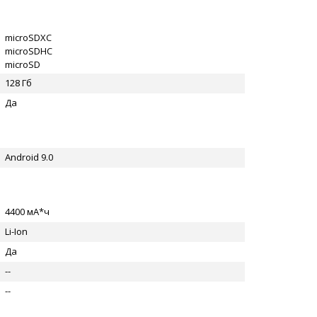
microSDXC
microSDHC
microSD
128 Гб
Да
Android 9.0
4400 мА*ч
Li-Ion
Да
--
--