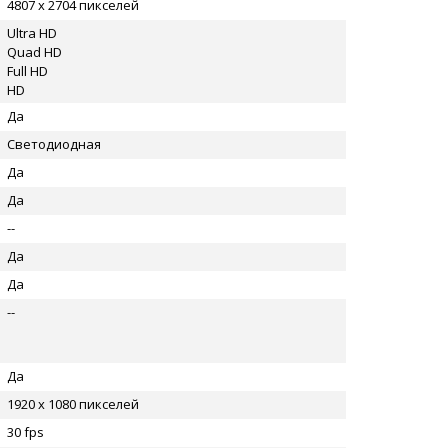
4807 x 2704 пикселей
Ultra HD
Quad HD
Full HD
HD
Да
Светодиодная
Да
Да
--
Да
Да
--
Да
1920 x 1080 пикселей
30 fps