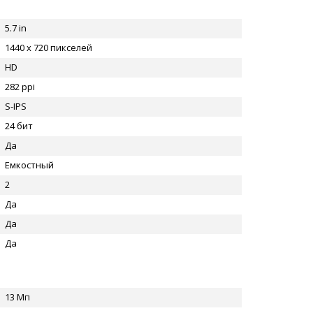
5.7 in
1440 x 720 пикселей
HD
282 ppi
S-IPS
24 бит
Да
Емкостный
2
Да
Да
Да
13 Мп