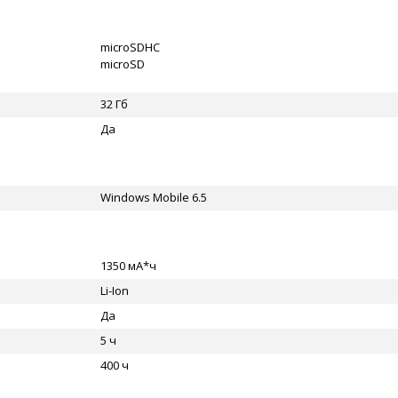
microSDHC
microSD
32 Гб
Да
Windows Mobile 6.5
1350 мА*ч
Li-Ion
Да
5 ч
400 ч