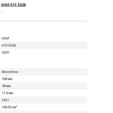
AGM A10 32Gb
--
AGM
A10 32Gb
2020
Моноблок
168 мм
78 мм
11.4 мм
230 г
149.39 см³