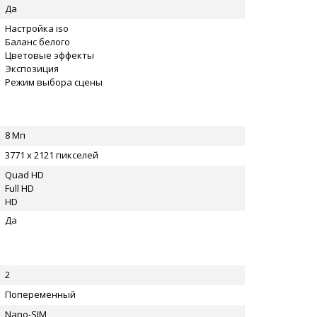
Да
Настройка iso
Баланс белого
Цветовые эффекты
Экспозиция
Режим выбора сцены
8 Мп
3771 x 2121 пикселей
Quad HD
Full HD
HD
Да
2
Попеременный
Nano-SIM