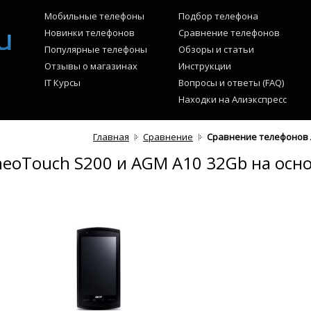
Мобильные телефоны
Подбор телефона
Новинки телефонов
Сравнение телефонов
Популярные телефоны
Обзоры и статьи
Отзывы о магазинах
Инструкции
IT Курсы
Вопросы и ответы (FAQ)
Находки на Алиэкспресс
Главная
Сравнение
Сравнение телефонов A
eoTouch S200 и AGM A10 32Gb на осно