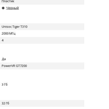
Пластик
Черный
Unisoc Tiger T310
2000 МГц
4
Да
PowerVR GT7200
3 Гб
32 Гб