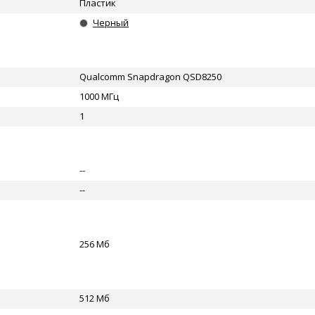
Пластик
Черный
Qualcomm Snapdragon QSD8250
1000 МГц
1
--
--
256 Мб
512 Мб