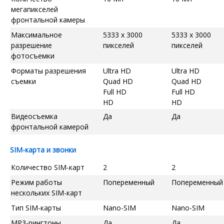
мегапикселей
фронтальной камеры
Максимальное
5333 x 3000
5333 x 3000
разрешение
пикселей
пикселей
фотосъемки
Форматы разрешения
Ultra HD
Ultra HD
съемки
Quad HD
Quad HD
Full HD
Full HD
HD
HD
Видеосъемка
Да
Да
фронтальной камерой
SIM-карта и звонки
Количество SIM-карт
2
2
Режим работы
Попеременный
Попеременный
нескольких SIM-карт
Тип SIM-карты
Nano-SIM
Nano-SIM
MP3-рингтоны
Да
Да