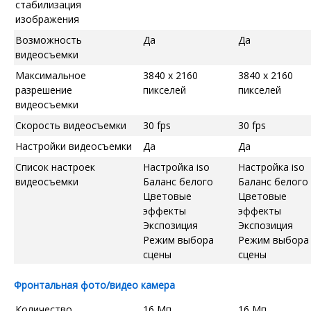
стабилизация
изображения
Возможность
Да
Да
видеосъемки
Максимальное
3840 x 2160
3840 x 2160
разрешение
пикселей
пикселей
видеосъемки
Скорость видеосъемки
30 fps
30 fps
Настройки видеосъемки
Да
Да
Список настроек
Настройка iso
Настройка iso
видеосъемки
Баланс белого
Баланс белого
Цветовые
Цветовые
эффекты
эффекты
Экспозиция
Экспозиция
Режим выбора
Режим выбора
сцены
сцены
Фронтальная фото/видео камера
Количество
16 Мп
16 Мп