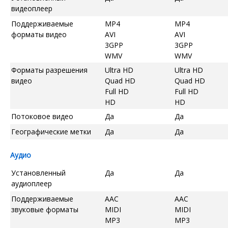
видеоплеер
Поддерживаемые
MP4
MP4
форматы видео
AVI
AVI
3GPP
3GPP
WMV
WMV
Форматы разрешения
Ultra HD
Ultra HD
видео
Quad HD
Quad HD
Full HD
Full HD
HD
HD
Потоковое видео
Да
Да
Географические метки
Да
Да
Аудио
Установленный
Да
Да
аудиоплеер
Поддерживаемые
AAC
AAC
звуковые форматы
MIDI
MIDI
MP3
MP3