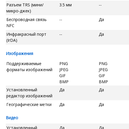
Разъем TRS (мини/
3.5 мм
--
микро-джек)
Беспроводная связь
--
Да
NFC
Инфракрасный порт
--
Да
(IrDA)
Изображения
Поддерживаемые
PNG
PNG
форматы изображений
JPEG
JPEG
GIF
GIF
BMP
BMP
Установленный
Да
Да
редактор изображений
Географические метки
Да
Да
Видео
Установленный
Да
Да