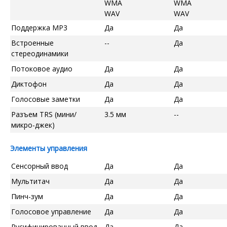
WMA
WMA
WAV
WAV
Поддержка MP3
Да
Да
Встроенные
--
Да
стереодинамики
Потоковое аудио
Да
Да
Диктофон
Да
Да
Голосовые заметки
Да
Да
Разъем TRS (мини/
3.5 мм
--
микро-джек)
Элементы управления
Сенсорный ввод
Да
Да
Мультитач
Да
Да
Пинч-зум
Да
Да
Голосовое управление
Да
Да
Русифицированный ввод
Да
Да